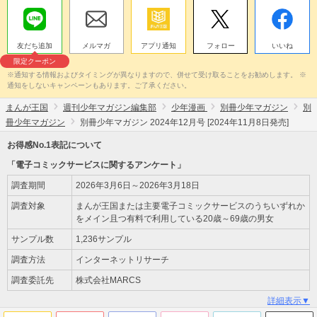
友だち追加
メルマガ
アプリ通知
フォロー
いいね
限定クーポン
※通知する情報およびタイミングが異なりますので、併せて受け取ることをお勧めします。 ※
通知をしないキャンペーンもあります。ご了承ください。
まんが王国
週刊少年マガジン編集部
少年漫画
別冊少年マガジン
別
冊少年マガジン
別冊少年マガジン 2024年12月号 [2024年11月8日発売]
お得感No.1表記について
「電子コミックサービスに関するアンケート」
調査期間
2026年3月6日～2026年3月18日
調査対象
まんが王国または主要電子コミックサービスのうちいずれか
をメイン且つ有料で利用している20歳～69歳の男女
サンプル数
1,236サンプル
調査方法
インターネットリサーチ
調査委託先
株式会社MARCS
詳細表示▼