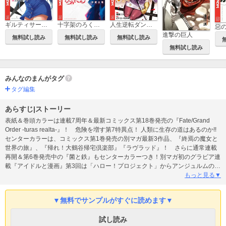
ギルティサークル
十字架のろくにん
人生逆転ダンジョン
惡
進撃の巨人
無料試し読み
無料試し読み
無料試し読み
無料試し読み
みんなのまんがタグ
タグ編集
あらすじ|ストーリー
表紙＆巻頭カラーは連載7周年＆最新コミックス第18巻発売の『Fate/Grand
Order -turas realta-』！ 危険を増す第7特異点！ 人類に生存の道はあるのか!!
センターカラーは、コミックス第1巻発売の別マガ最新3作品、『終焉の魔女と
世界の旅』、『帰れ！大鶴谷帰宅倶楽部』『ラヴラッド』！ さらに通常連載
再開＆第6巻発売中の『菌と鉄』もセンターカラーつき！別マガ初のグラビア連
載『アイドルと漫画』第3回は「ハロー！プロジェクト」からアンジュルムの橋
迫鈴と為永幸音が登場！ センターカラーの最新3作品とのコラボグラビア＆漫
もっと見る▼
画インタビューを掲載！
▼無料でサンプルがすぐに読めます▼
試し読み