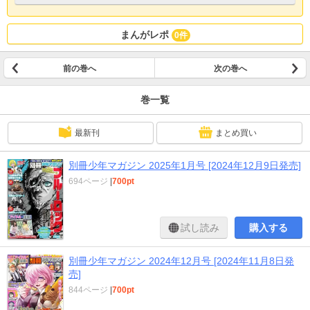
まんがレポ
0件
前の巻へ
次の巻へ
巻一覧
最新刊
まとめ買い
別冊少年マガジン 2025年1月号 [2024年12月9日発売]
694ページ
|
700pt
試し読み
購入する
別冊少年マガジン 2024年12月号 [2024年11月8日発
売]
844ページ
|
700pt