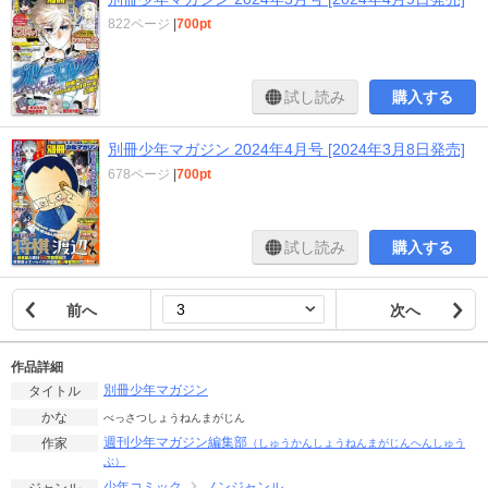
822ページ
|
700pt
試し読み
購入する
別冊少年マガジン 2024年4月号 [2024年3月8日発売]
678ページ
|
700pt
試し読み
購入する
前へ
次へ
作品詳細
別冊少年マガジン
タイトル
かな
べっさつしょうねんまがじん
週刊少年マガジン編集部
作家
（しゅうかんしょうねんまがじんへんしゅう
ぶ）
少年コミック
ノンジャンル