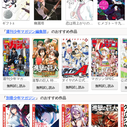
恋は雨上がりのように
ギフト±
幽麗塔
ヒメゴト～十九歳の制服～
「
週刊少年マガジン編集部
」 のおすすめ作品
週刊少年マガジン
マガジンSPECIAL
ダイヤのA 公式ガイドブック
進撃の巨人 特撰! ひとコマ大喜利ブック
無料試し読み
無料試し読み
無料試し読み
無料試し読み
「
別冊少年マガジン
」 のおすすめ作品