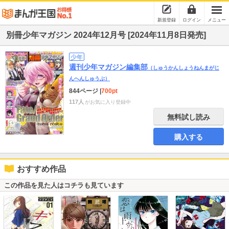
新規登録
ログイン
メニュー
別冊少年マガジン 2024年12月号 [2024年11月8日発売]
少年
週刊少年マガジン編集部
（しゅうかんしょうねんまがじ
んへんしゅうぶ）
844ページ
|
700pt
117人
がお気に入り登録中
無料試し読み
購入する
おすすめ作品
この作品を見た人はコチラも見ています