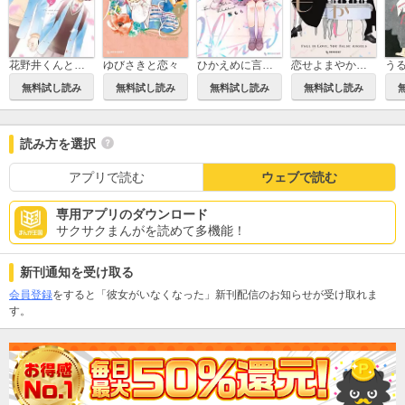
花野井くんと恋の病
ゆびさきと恋々
ひかえめに言っても、これは愛
恋せよまやかし天使ども
無料試し読み
無料試し読み
無料試し読み
無料試し読み
読み方を選択
アプリで読む
ウェブで読む
専用アプリのダウンロード
サクサクまんがを読めて多機能！
新刊通知を受け取る
会員登録
をすると「彼女がいなくなった」新刊配信のお知らせが受け取れま
す。