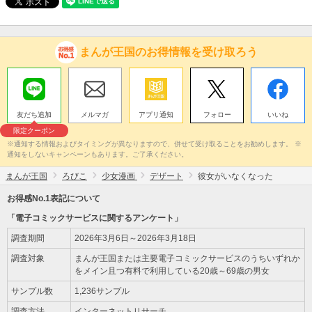
まんが王国のお得情報を受け取ろう
友だち追加
メルマガ
アプリ通知
フォロー
いいね
限定クーポン
※通知する情報およびタイミングが異なりますので、併せて受け取ることをお勧めします。 ※
通知をしないキャンペーンもあります。ご了承ください。
まんが王国
ろびこ
少女漫画
デザート
彼女がいなくなった
お得感No.1表記について
「電子コミックサービスに関するアンケート」
調査期間
2026年3月6日～2026年3月18日
調査対象
まんが王国または主要電子コミックサービスのうちいずれか
をメイン且つ有料で利用している20歳～69歳の男女
サンプル数
1,236サンプル
調査方法
インターネットリサーチ