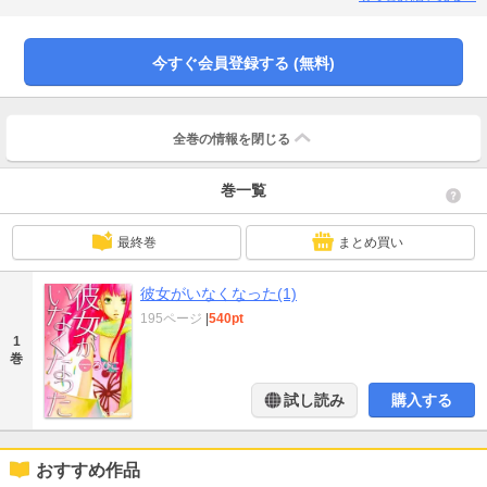
ル」「はつこいてんとうむし」「なりきりごっこ。」「デメキンイック。」の
全６編を収録の、キュートすぎるLOVE短編集!!
今すぐ会員登録する (無料)
全巻の情報を
閉じる
巻一覧
最終巻
まとめ買い
彼女がいなくなった(1)
195ページ
|
540pt
1
巻
試し読み
購入する
おすすめ作品