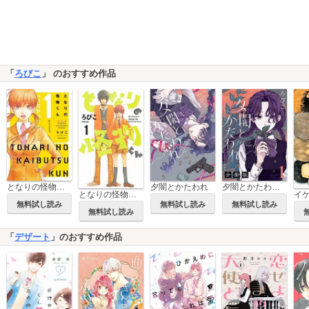
「
ろびこ
」 のおすすめ作品
となりの怪物くん愛蔵版
夕闇とかたわれ
夕闇とかたわれ 分冊版
となりの怪物くん
無料試し読み
無料試し読み
無料試し読み
無料試し読み
「
デザート
」のおすすめ作品