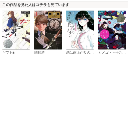
この作品を見た人はコチラも見ています
恋は雨上がりのように
ギフト±
幽麗塔
ヒメゴト～十九歳の制服～