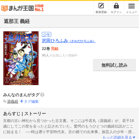
新規登録
ログイン
メニュー
遮那王 義経
少年
沢田ひろふみ
（さわだひろふみ）
22巻
完結
90人
がお気に入り登録中
無料試し読み
みんなのまんがタグ
源義経
タグ編集
あらすじ | ストーリー
京都の古い神社から見つかった古文書。そこには牛若丸（源義経）が、若干16
歳にしてこの世を去ったと記されていた。驚愕のもうひとつの義経伝説がここ
に始まる！ ──時は遡り平安時代末。京の都での出来事。旅芸人の少年・漂太
は自分と外見が瓜二つの牛若丸（源義経）の身代わりを依頼された。漂太と牛
もっと詳細を見る▼