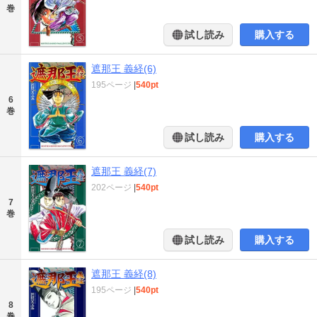
巻
試し読み
購入する
遮那王 義経(6)
195ページ
|
540pt
6
巻
試し読み
購入する
遮那王 義経(7)
202ページ
|
540pt
7
巻
試し読み
購入する
遮那王 義経(8)
195ページ
|
540pt
8
巻