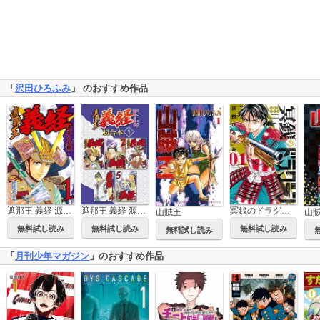
「
沢田ひろふみ
」 のおすすめ作品
遮那王 義経 源平の合戦
遮那王 義経 源平の合戦 超合本版
冥銭のドラグーン
山賊王
山
無料試し読み
無料試し読み
無料試し読み
無料試し読み
「
月刊少年マガジン
」のおすすめ作品