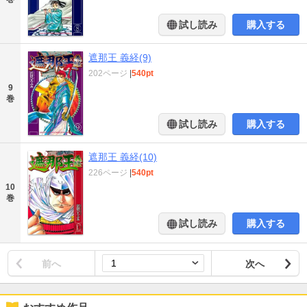
試し読み
購入する
遮那王 義経(9)
202ページ
|
540pt
9
巻
試し読み
購入する
遮那王 義経(10)
226ページ
|
540pt
10
巻
試し読み
購入する
前へ
次へ