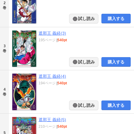
2
巻
試し読み
購入する
遮那王 義経(3)
195ページ
|
540pt
3
巻
試し読み
購入する
遮那王 義経(4)
194ページ
|
540pt
4
巻
試し読み
購入する
遮那王 義経(5)
210ページ
|
540pt
5