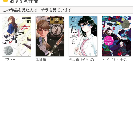
おすすめ作品
この作品を見た人はコチラも見ています
恋は雨上がりのように
ギフト±
幽麗塔
ヒメゴト～十九歳の制服～