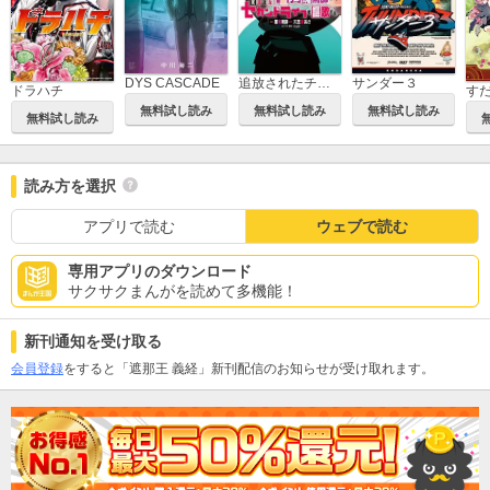
DYS CASCADE
追放されたチート付与魔術師は気ままなセカンドライフを謳歌する。 ～俺は武器だけじゃなく、あらゆるものに『強化ポイント』を付与できるし、俺の意思でいつでも効果を解除できるけど、残った人たち大丈夫？～
サンダー３
ドラハチ
す
無料試し読み
無料試し読み
無料試し読み
無料試し読み
読み方を選択
アプリで読む
ウェブで読む
専用アプリのダウンロード
サクサクまんがを読めて多機能！
新刊通知を受け取る
会員登録
をすると「遮那王 義経」新刊配信のお知らせが受け取れます。