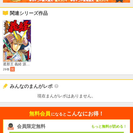
関連シリーズ作品
遮那王 義経 源平の合戦
29巻
完
みんなのまんがレポ
現在まんがレポはありません。
無料会員
こんなにお得！
になると
会員限定無料
もっと無料が読める！