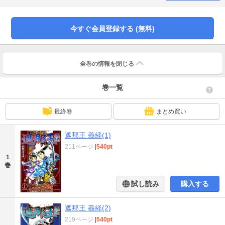
若丸――二人の数奇な運命がここから動き始める。2004年、講談社漫画賞少年
部門を受賞した傑作、開幕！
今すぐ会員登録する (無料)
全巻の情報を
閉じる
巻一覧
最終巻
まとめ買い
遮那王 義経(1)
211ページ
|
540pt
1
巻
試し読み
購入する
遮那王 義経(2)
219ページ
|
540pt