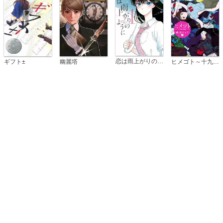
恋は雨上がりのように
ギフト±
幽麗塔
ヒメゴト～十九歳の制服～