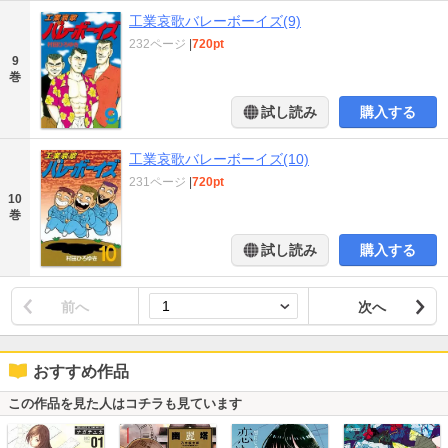
工業哀歌バレーボーイズ(9)
232ページ
|
720pt
9
巻
試し読み
購入する
工業哀歌バレーボーイズ(10)
231ページ
|
720pt
10
巻
試し読み
購入する
前へ
次へ
おすすめ作品
この作品を見た人はコチラも見ています