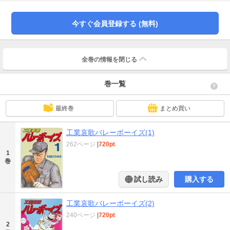
ー!!
今すぐ会員登録する (無料)
全巻の情報を
閉じる
巻一覧
最終巻
まとめ買い
工業哀歌バレーボーイズ(1)
262ページ
|
720pt
1
巻
試し読み
購入する
工業哀歌バレーボーイズ(2)
240ページ
|
720pt
2