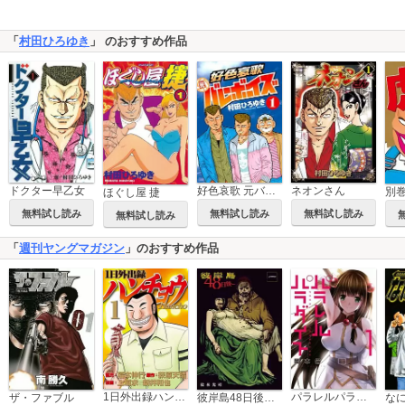
「
村田ひろゆき
」 のおすすめ作品
ドクター早乙女
好色哀歌 元バレーボーイズ
ネオンさん
ほぐし屋 捷
無料試し読み
無料試し読み
無料試し読み
無料試し読み
「
週刊ヤングマガジン
」のおすすめ作品
1日外出録ハンチョウ
パラレルパラダイス
ザ・ファブル
彼岸島48日後…
な