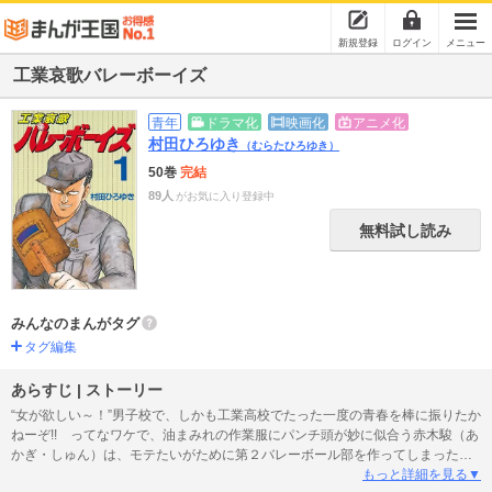
新規登録
ログイン
メニュー
工業哀歌バレーボーイズ
青年
ドラマ化
映画化
アニメ化
村田ひろゆき
（むらたひろゆき）
50巻
完結
89人
がお気に入り登録中
無料試し読み
みんなのまんがタグ
タグ編集
あらすじ | ストーリー
“女が欲しい～！”男子校で、しかも工業高校でたった一度の青春を棒に振りたか
ねーぞ!! ってなワケで、油まみれの作業服にパンチ頭が妙に似合う赤木駿（あ
かぎ・しゅん）は、モテたいがために第２バレーボール部を作ってしまった！
──油の匂いにゃ超ツヨイが、女の香りにゃめっぽうヨワイ、痛快学園コメディ
もっと詳細を見る▼