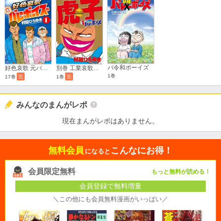
バ令和ボーイズ
好色哀歌 元バレーボーイズ
別巻 工業哀歌バレーボーイズ 虎子
1巻
17巻
完
1巻
完
みんなのまんがレポ
現在まんがレポはありません。
無料会員
こんなにお得！
になると
会員限定無料
もっと無料が読める！
会員登録で無料増量
＼この他にも会員無料漫画がいっぱい／