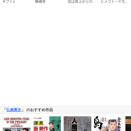
恋は雨上がりのように
ギフト±
幽麗塔
ヒメゴト～十九歳の制服～
「
弘兼憲史
」 のおすすめ作品