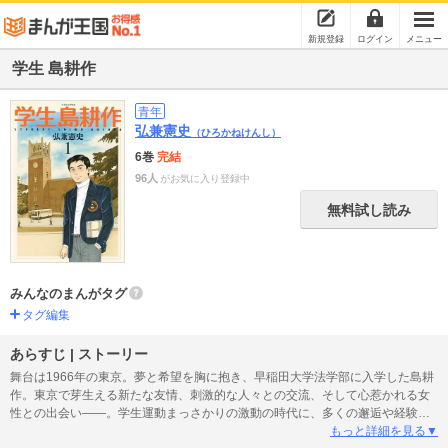
新規登録
ログイン
メニュー
学生 島耕作
青年
弘兼憲史
（ひろかねけんし）
6巻
完結
96人
がお気に入り登録中
無料試し読み
みんなのまんがタグ
タグ編集
あらすじ | ストーリー
舞台は1966年の東京。夢と希望を胸に抱き、早稲田大学法学部に入学した島耕
作。東京で芽生える新たな友情、刺激的な人々との交流、そして心惹かれる女
性との出会い――。学生運動まっさかりの激動の時代に、多くの邂逅や経験を
経て一人の青年がどう成長していくのか、後に大企業のトップに立つ男の「原
もっと詳細を見る▼