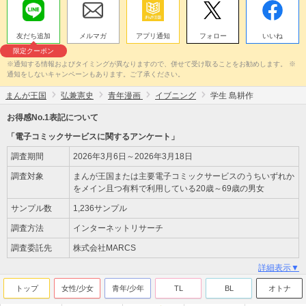
友だち追加
メルマガ
アプリ通知
フォロー
いいね
限定クーポン
※通知する情報およびタイミングが異なりますので、併せて受け取ることをお勧めします。 ※
通知をしないキャンペーンもあります。ご了承ください。
まんが王国
弘兼憲史
青年漫画
イブニング
学生 島耕作
お得感No.1表記について
「電子コミックサービスに関するアンケート」
調査期間
2026年3月6日～2026年3月18日
調査対象
まんが王国または主要電子コミックサービスのうちいずれか
をメイン且つ有料で利用している20歳～69歳の男女
サンプル数
1,236サンプル
調査方法
インターネットリサーチ
調査委託先
株式会社MARCS
詳細表示▼
トップ
女性/少女
青年/少年
TL
BL
オトナ