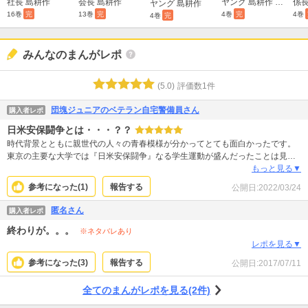
社長 島耕作
会長 島耕作
ヤング 島耕作 主任編
係長
ヤング 島耕作
16巻
完
13巻
完
4巻
完
4巻
4巻
完
みんなのまんがレポ
(
5.0
)
評価数
1
件
団塊ジュニアのベテラン自宅警備員さん
購入者レポ
日米安保闘争とは・・・？？
時代背景とともに親世代の人々の青春模様が分かってとても面白かったです。
東京の主要な大学では『日米安保闘争』なる学生運動が盛んだったことは見聞
きして知っておりましたが、当時の学生たちがソ連、中国、北朝鮮という、現
もっと見る▼
代の日本人のヘイト国トップスリーを奉じて資本主義廃絶、共産主義万歳を主
参考になった(
1
)
報告する
公開日:
2022/03/24
張していたなんてブッたまげでした。その裏では北朝鮮による日本人拉致が、
中国では文化大革命による破壊活動が進行していたわけですね。当時学生運動
匿名さん
購入者レポ
をしていた人たちは今の世界情勢をどう見ているのでしょう。 それにしても出
終わりが。。。
てくる女性みんな島耕作に欲情し過ぎですから。
※ネタバレあり
レポを見る▼
参考になった(
3
)
報告する
公開日:
2017/07/11
全てのまんがレポを見る(2件)