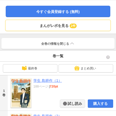
点」となる青春時代、開幕!!
今すぐ会員登録する (無料)
まんがレポを見る
2件
全巻の情報を
閉じる
巻一覧
最終巻
まとめ買い
学生 島耕作（1）
188ページ
|
720pt
1
巻
試し読み
購入する