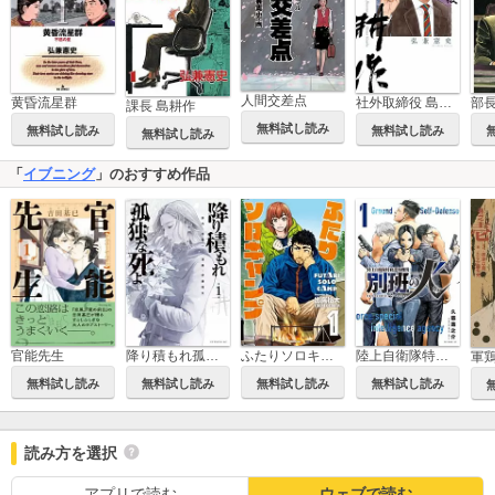
人間交差点
黄昏流星群
社外取締役 島耕作
部長
課長 島耕作
無料試し読み
無料試し読み
無料試し読み
無料試し読み
「
イブニング
」のおすすめ作品
官能先生
降り積もれ孤独な死よ
ふたりソロキャンプ
陸上自衛隊特務諜報機関 別班の犬
軍
無料試し読み
無料試し読み
無料試し読み
無料試し読み
読み方を選択
アプリで読む
ウェブで読む