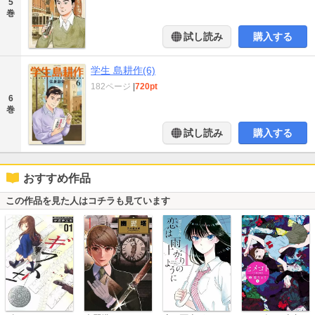
5
巻
試し読み
購入する
学生 島耕作(6)
182ページ
|
720pt
6
巻
試し読み
購入する
おすすめ作品
この作品を見た人はコチラも見ています