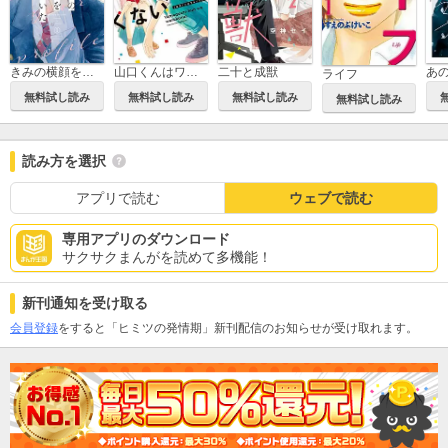
きみの横顔を見ていた
山口くんはワルくない
二十と成獣
あ
ライフ
無料試し読み
無料試し読み
無料試し読み
無料試し読み
読み方を選択
アプリで読む
ウェブで読む
専用アプリのダウンロード
サクサクまんがを読めて多機能！
新刊通知を受け取る
会員登録
をすると「ヒミツの発情期」新刊配信のお知らせが受け取れます。