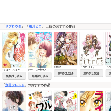
「
サブロウタ
」 「
相川ヒロ
」
のおすすめ作品
…他
citrus +
『citrus +』 小冊子
泣きたいほど…純愛。
わたしが泣いた日 BETSUFURE LOVE COLLECTION
無料試し読み
無料試し読み
無料試し読み
無料試し読み
「
別冊フレンド
」のおすすめ作品