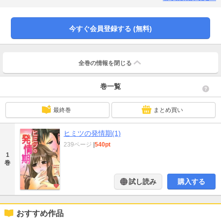
／「ススメよ、オトメ！」中村智／「近キョリ恋愛～タイムトリップ・ラバー
～」みきもと凛
今すぐ会員登録する (無料)
全巻の情報を
閉じる
巻一覧
最終巻
まとめ買い
ヒミツの発情期(1)
239ページ
|
540pt
1
巻
試し読み
購入する
おすすめ作品