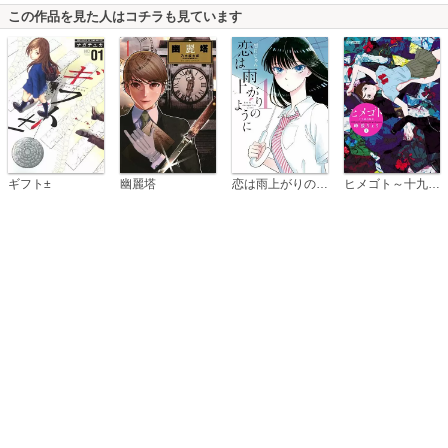
この作品を見た人はコチラも見ています
恋は雨上がりのように
ギフト±
幽麗塔
ヒメゴト～十九歳の制服～