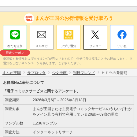
まんが王国のお得情報を受け取ろう
友だち追加
メルマガ
アプリ通知
フォロー
いいね
限定クーポン
※通知する情報およびタイミングが異なりますので、併せて受け取ることをお勧めします。 ※
通知をしないキャンペーンもあります。ご了承ください。
まんが王国
サブロウタ
少女漫画
別冊フレンド
ヒミツの発情期
お得感No.1表記について
「電子コミックサービスに関するアンケート」
調査期間
2026年3月6日～2026年3月18日
調査対象
まんが王国または主要電子コミックサービスのうちいずれか
をメイン且つ有料で利用している20歳～69歳の男女
サンプル数
1,236サンプル
調査方法
インターネットリサーチ