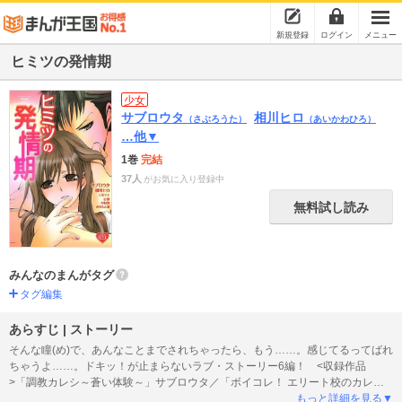
新規登録
ログイン
メニュー
ヒミツの発情期
少女
サブロウタ
相川ヒロ
（さぶろうた）
（あいかわひろ）
…他▼
1巻
完結
37人
がお気に入り登録中
無料試し読み
みんなのまんがタグ
タグ編集
あらすじ | ストーリー
そんな瞳(め)で、あんなことまでされちゃったら、もう……。感じてるってばれ
ちゃうよ……。ドキッ！が止まらないラブ・ストーリー6編！ <収録作品
>「調教カレシ～蒼い体験～」サブロウタ／「ボイコレ！ エリート校のカレ」
相川ヒロ／「片恋スパイラル～葛西百合の話～」三次マキ／「Ａ ＢＯＹ」Ｂ型
もっと詳細を見る▼