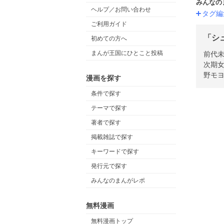
みんなの
ヘルプ／お問い合わせ
タグ編
ご利用ガイド
「シ
初めての方へ
まんが王国にひとこと投稿
前代
次期女
野モ
漫画を探す
条件で探す
テーマで探す
著者で探す
掲載雑誌で探す
キーワードで探す
発行元で探す
みんなのまんがレポ
無料漫画
無料漫画トップ