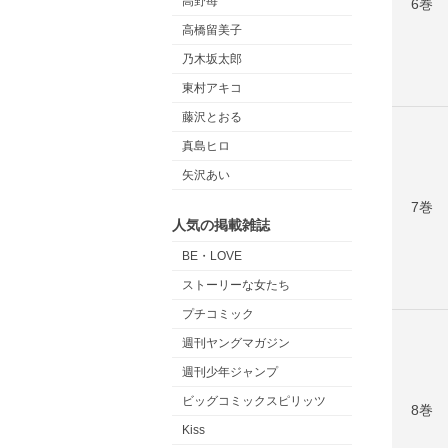
高野苺
6巻
高橋留美子
乃木坂太郎
東村アキコ
藤沢とおる
真島ヒロ
矢沢あい
7巻
人気の掲載雑誌
BE・LOVE
ストーリーな女たち
プチコミック
週刊ヤングマガジン
週刊少年ジャンプ
ビッグコミックスピリッツ
8巻
Kiss