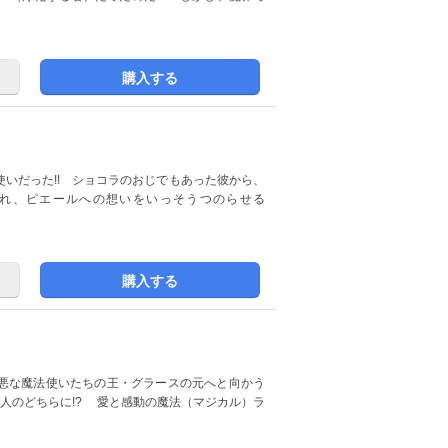
購入する
いだった!! ショコラのおじでもあった彼から、
れ、ピエールへの想いをいっそうつのらせる
購入する
悪な魔法使いたちの王・グラースの元へと向かう
人のどちらに!? 愛と感動の魔法（マジカル）ラ