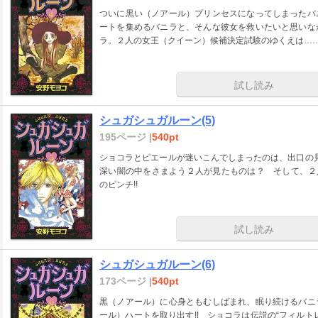
ついに黒い（ノアール）プリンセスになってしまったバ
ートを集めるバニラと、そんな彼女を救いたいと思いな
ラ。２人の女王（クイーン）候補決定試験のゆくえは……
試し読み
シュガシュガルーン(5)
195ページ |
540pt
ショコラとピエールが迷いこんでしまったのは、出口の
深い闇の中をさまよう２人が見たものは？ そして、２
のピンチ!!
試し読み
シュガシュガルーン(6)
173ページ |
540pt
黒（ノアール）に心身ともむしばまれ、眠り続けるバニ
ール）ハートを取り出す!! ショコラは伝説の“フィル