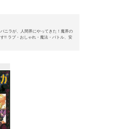
とバニラが、人間界にやってきた！魔界の
!! ラブ・おしゃれ・魔法・バトル、安