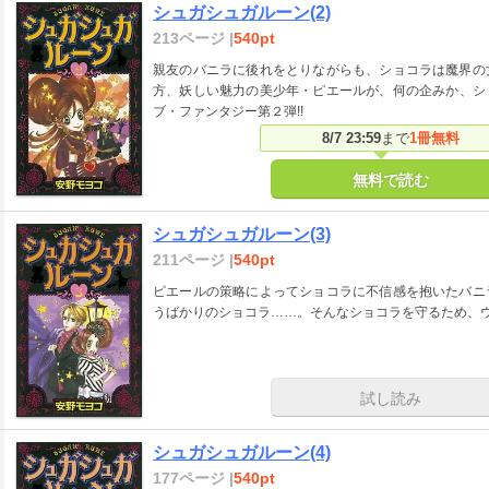
シュガシュガルーン(2)
213ページ |
540pt
親友のバニラに後れをとりながらも、ショコラは魔界の
方、妖しい魅力の美少年・ピエールが、何の企みか、シ
ブ・ファンタジー第２弾!!
8/7 23:59
まで
1冊無料
無料で読む
シュガシュガルーン(3)
211ページ |
540pt
ピエールの策略によってショコラに不信感を抱いたバニ
うばかりのショコラ……。そんなショコラを守るため、ウ
試し読み
シュガシュガルーン(4)
177ページ |
540pt