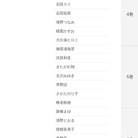
石田スイ
石田拓実
4巻
海野つなみ
楳図かずお
大久保ヒロミ
御茶漬海苔
河原和音
きたがわ翔
北川みゆき
5巻
草野誼
さかたのり子
椎名軽穂
新條まゆ
清野とおる
曽根富美子