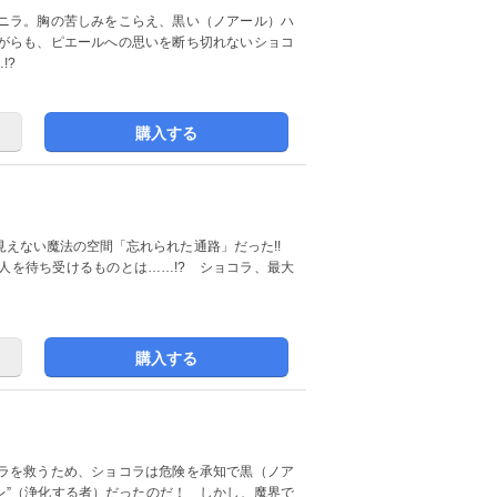
ニラ。胸の苦しみをこらえ、黒い（ノアール）ハ
がらも、ピエールへの思いを断ち切れないショコ
!?
購入する
見えない魔法の空間「忘れられた通路」だった!!
人を待ち受けるものとは……!? ショコラ、最大
購入する
ラを救うため、ショコラは危険を承知で黒（ノア
トレ”（浄化する者）だったのだ！ しかし、魔界で