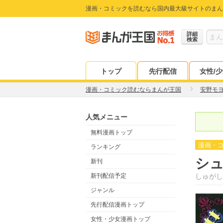
漫画・コミックを読むなら国内最大級サイトのまん
詳細
検索
トップ
先行配信
女性/
漫画・コミック読むならまんが王国
安野モ
人気メニュー
無料漫画トップ
漫画・
ランキング
シ
新刊
新刊配信予定
しゅがし
ジャンル
先行配信漫画トップ
女性・少女漫画トップ