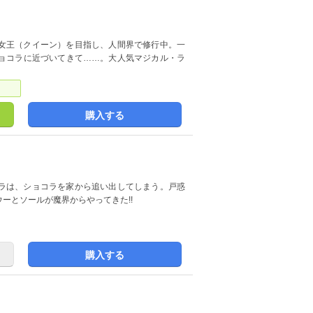
女王（クイーン）を目指し、人間界で修行中。一
ョコラに近づいてきて……。大人気マジカル・ラ
購入する
ラは、ショコラを家から追い出してしまう。戸惑
ーとソールが魔界からやってきた!!
購入する