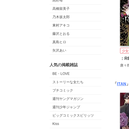
高野苺
高橋留美子
乃木坂太郎
東村アキコ
藤沢とおる
真島ヒロ
矢沢あい
少女
：RE
人気の掲載雑誌
唐々
BE・LOVE
ストーリーな女たち
「
ITAN
プチコミック
週刊ヤングマガジン
週刊少年ジャンプ
ビッグコミックスピリッツ
Kiss