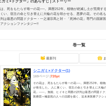
ニガミ×ドクター」のあらすじ | ストーリー
は、死をもたらす唯一の花──。満暦252年。植物が絶滅し土が荒廃す
巣くい、宿主の命と引き替えに大輪の花を咲かせる、悪夢の花。その名
評判は最悪の問題ドクター・一之瀬宗馬と対・「死神の花」専門の国家
アクションファンタジー!!
巻一覧
最新刊
シニガミ×ドクター(1)
169ページ |
720pt
その花は、死をもたらす唯一の花──。満暦252年。植
が発生した。人に巣くい、宿主の命と引き替えに大輪
花」――。無能、ヒイキと周囲の評判は最悪の問題ドク
医療団＝極楽苑の人々の活躍を描く、近未来医療アクショ