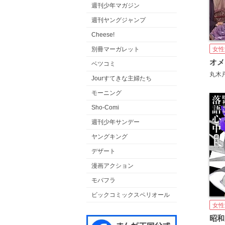
週刊少年マガジン
週刊ヤングジャンプ
Cheese!
女性
別冊マーガレット
オメ
ベツコミ
丸木
Jourすてきな主婦たち
モーニング
Sho-Comi
週刊少年サンデー
ヤングキング
デザート
漫画アクション
モバフラ
ビックコミックスペリオール
女性