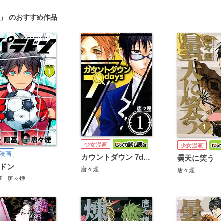
」 のおすすめ作品
少女漫画
少女漫画
漫画
カウントダウン 7days
曇天に笑う
ドン
唐々煙
唐々煙
基
唐々煙