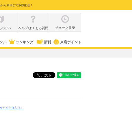
品から新刊まで多数配信！
チェック履歴
ての方へ
ヘルプ/よくある質問
ンル
ランキング
新刊
来店ポイント
からからけむり）