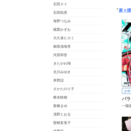
石田スイ
「
唐々煙
石田拓実
海野つなみ
楳図かずお
大久保ヒロミ
御茶漬海苔
河原和音
きたがわ翔
北川みゆき
草野誼
さかたのり子
少年
椎名軽穂
パラ
新條まゆ
一陽
清野とおる
曽根富美子