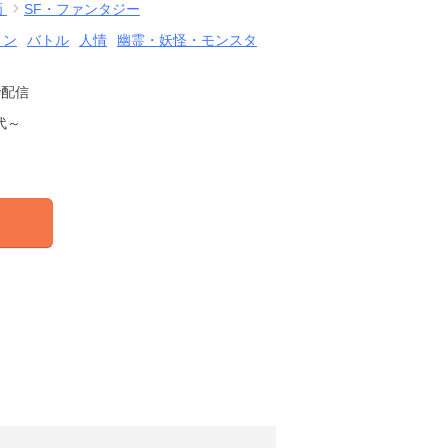
画
SF・ファンタジー
ョン
バトル
人情
幽霊・妖怪・モンスタ
で配信
代～