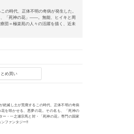
るこの時代、正体不明の奇病が発生した。
も、「死神の花」――。無能、ヒイキと周
医療団＝極楽苑の人々の活躍を描く、近未
まとめ買い
物が絶滅し土が荒廃するこの時代、正体不明の奇病
の花を咲かせる、悪夢の花。その名も、「死神の
ター・一之瀬宗馬と対・「死神の花」専門の国家
ンファンタジー!!