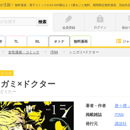
が王国！
無料漫画・電子コミックが10,000冊以上！1冊丸ごと無料、期間限定無料漫画、完結作
ログイン
会員登録
初め
ジャ
年
TL
BL
オトナ
無料漫画
女性漫画・コミック
ITAN
シニガミ×ドクター
コミック
ガミ×ドクター
どくたー
著者・作者
唐々煙
（
掲載雑誌
ITAN
発行元
講談社