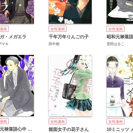
漫画
女性漫画
女性漫画
ガ・メガエラ
千年万年りんごの子
昭和元禄落
戸マキ
田中相
雲田はるこ
漫画
女性漫画
女性漫画
昭和元禄落語心中 新装版
能面女子の花子さん
10ミニッツ 