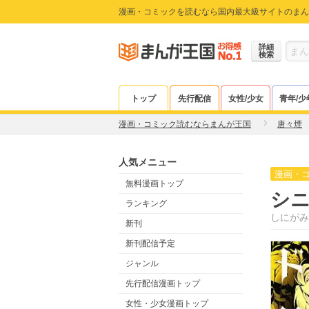
漫画・コミックを読むなら国内最大級サイトのまん
詳細
検索
トップ
先行配信
女性/少女
青年/少
漫画・コミック読むならまんが王国
唐々煙
人気メニュー
漫画・
無料漫画トップ
シニ
ランキング
しにがみ
新刊
新刊配信予定
ジャンル
先行配信漫画トップ
女性・少女漫画トップ