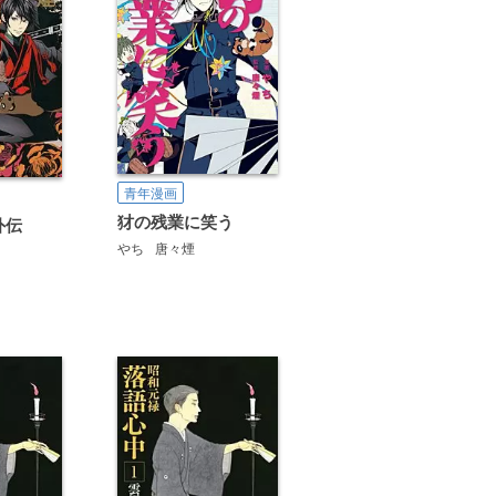
青年漫画
犲の残業に笑う
外伝
やち
唐々煙