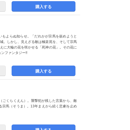
購入する
思いもよらぬ知らせ。「だれかが宗馬を嵌めようと
北城。しかし、見えざる敵は極楽苑を、そして宗馬
替えに大輪の花を咲かせる「死神の花」。その花に
ンファンタジー!!
購入する
（ごくらくえん）。襲撃犯が残した言葉から、敵
る宗馬（そうま）。13年まえから続く悲劇を止め
購入する