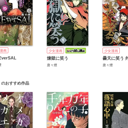
漫画
少女漫画
少女漫画
verSAL
煉獄に笑う
曇天に笑う 
煙
唐々煙
唐々煙
」のおすすめ作品