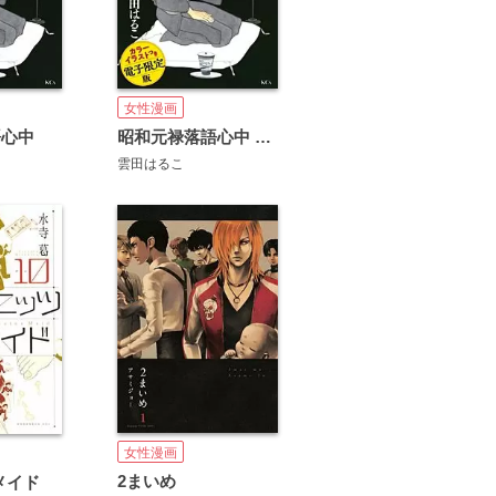
女性漫画
昭和元禄落語心中 電子特装版
語心中
雲田はるこ
女性漫画
2まいめ
メイド