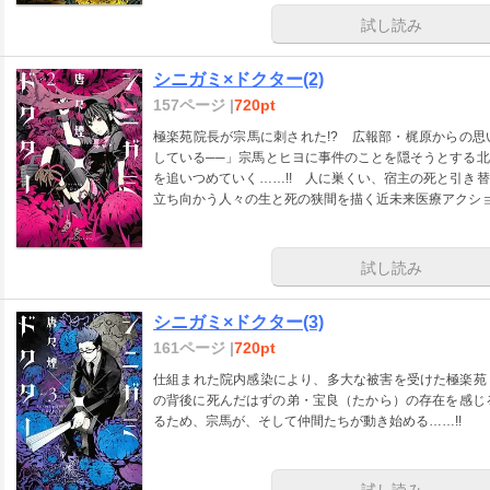
試し読み
シニガミ×ドクター(2)
157ページ |
720pt
極楽苑院長が宗馬に刺された!? 広報部・梶原からの
している──」宗馬とヒヨに事件のことを隠そうとする
を追いつめていく……!! 人に巣くい、宿主の死と引き
立ち向かう人々の生と死の狭間を描く近未来医療アクショ
試し読み
シニガミ×ドクター(3)
161ページ |
720pt
仕組まれた院内感染により、多大な被害を受けた極楽苑
の背後に死んだはずの弟・宝良（たから）の存在を感じ
るため、宗馬が、そして仲間たちが動き始める……!!
試し読み