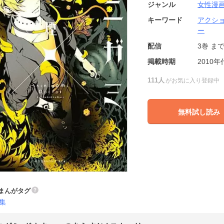
ジャンル
女性漫
キーワード
アクシ
ー
配信
3巻
ま
掲載時期
2010年
111人
がお気に入り登録中
無料試し読み
まんがタグ
集