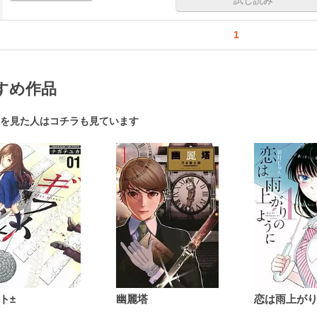
1
すめ作品
を見た人はコチラも見ています
ト±
幽麗塔