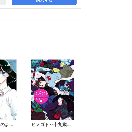
恋は雨上がりのように
ヒメゴト～十九歳の制服～