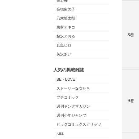
高野苺
高橋留美子
乃木坂太郎
東村アキコ
8巻
藤沢とおる
真島ヒロ
矢沢あい
人気の掲載雑誌
BE・LOVE
ストーリーな女たち
プチコミック
9巻
週刊ヤングマガジン
週刊少年ジャンプ
ビッグコミックスピリッツ
Kiss