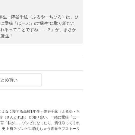
年生・降谷千紘（ふるや・ちひろ）は、ひ
に愛猫「ばーぶ」の“蘇生”に取り組むこ
くれるってことですね……？」が、まさか
誕生!!
まとめ買い
こよなく愛する高校1年生・降谷千紘（ふるや・ち
弥（さんかれあ）と知り合い、一緒に愛猫「ばー
と言「私が……ゾンビになったら、責任取ってくれ
 史上初？ ゾンビに萌えちゃう青春ラブストーリ