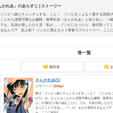
んかれあ」のあらすじ | ストーリー
「ゾンビっ娘とチュッチュする」こと！ ゾンビをこよなく愛する高校1
ことから清楚可憐なお嬢様・散華礼弥（さんかれあ）と知り合い、一緒
。でも、礼弥が発したひと言「私が……ゾンビになったら、責任取って
るなんて!? 史上初？ ゾンビに萌えちゃう青春ラブストーリー、ここに
巻一覧
最終巻
さんかれあ(1)
178ページ |
540pt
夢は「ゾンビっ娘とチュッチュする」こと！ ゾンビを
ひろ）は、ひょんなことから清楚可憐なお嬢様・散華礼
ぶ」の“蘇生”に取り組むことに。でも、礼弥が発したひ
るってことですね……？」が、まさか実現するなんて!?
ー、ここに誕生!!