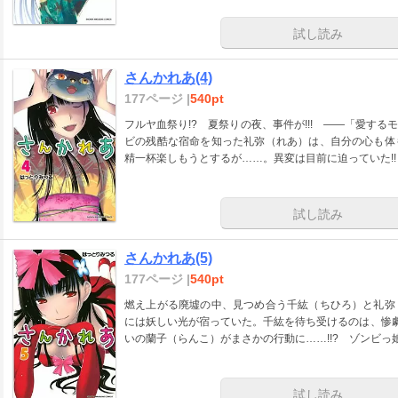
試し読み
さんかれあ(4)
177ページ |
540pt
フルヤ血祭り!? 夏祭りの夜、事件が!!! ――「愛す
ビの残酷な宿命を知った礼弥（れあ）は、自分の心も体
精一杯楽しもうとするが……。異変は目前に迫っていた!
試し読み
さんかれあ(5)
177ページ |
540pt
燃え上がる廃墟の中、見つめ合う千紘（ちひろ）と礼弥
には妖しい光が宿っていた。千紘を待ち受けるのは、惨劇
いの蘭子（らんこ）がまさかの行動に……!!? ゾンビっ
試し読み