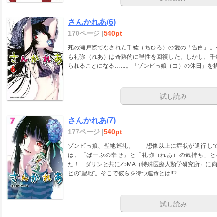
さんかれあ(6)
170ページ |
540pt
死の瀬戸際でなされた千紘（ちひろ）の愛の「告白」。
も礼弥（れあ）は奇跡的に理性を回復した。しかし、千
られることになる……。「ゾンビっ娘（コ）の休日」を
試し読み
さんかれあ(7)
177ページ |
540pt
ゾンビっ娘、聖地巡礼。――想像以上に症状が進行し
は、「ばーぶの幸せ」と「礼弥（れあ）の気持ち」と
た！ ダリンと共にZoMA（特殊医療人類学研究所）に
ビの“聖地”。そこで彼らを待つ運命とは!!?
試し読み