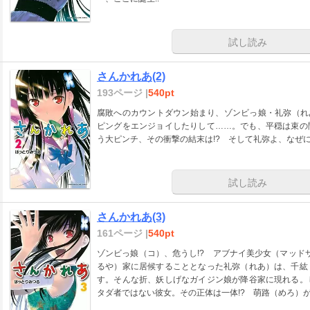
試し読み
さんかれあ(2)
193ページ |
540pt
腐敗へのカウントダウン始まり、ゾンビっ娘・礼弥（れ
ピングをエンジョイしたりして……。でも、平穏は束の
う大ピンチ、その衝撃の結末は!? そして礼弥よ、なぜにバ
試し読み
さんかれあ(3)
161ページ |
540pt
ゾンビっ娘（コ）、危うし!? アブナイ美少女（マッド
るや）家に居候することとなった礼弥（れあ）は、千紘
す。そんな折、妖しげなガイジン娘が降谷家に現れる。
タダ者ではない彼女。その正体は一体!? 萌路（めろ）