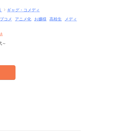
画
ギャグ・コメディ
ブコメ
アニメ化
お嬢様
高校生
メディ
結
代～