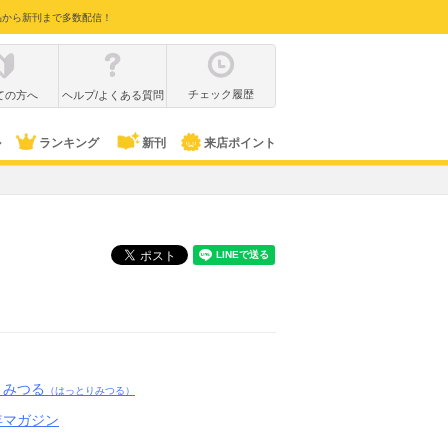
品から新刊まで多数配信！
チェック履歴
ての方へ
ヘルプ/よくある質問
ル
ランキング
新刊
来店ポイント
りみつる
（はっとりみつる）
年マガジン