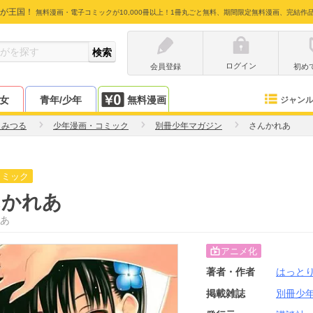
が王国！
無料漫画・電子コミックが10,000冊以上！1冊丸ごと無料、期間限定無料漫画、完結作
ログイン
会員登録
初め
少女
青年/少年
無料漫画
ジャン
りみつる
少年漫画・コミック
別冊少年マガジン
さんかれあ
コミック
んかれあ
あ
アニメ化
著者・作者
はっと
掲載雑誌
別冊少