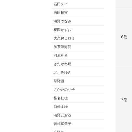
石田スイ
石田拓実
海野つなみ
楳図かずお
6巻
大久保ヒロミ
御茶漬海苔
河原和音
きたがわ翔
北川みゆき
草野誼
さかたのり子
椎名軽穂
7巻
新條まゆ
清野とおる
曽根富美子