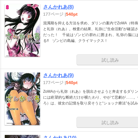
さんかれあ(8)
177ページ |
540pt
混濁期を抑える方法を求め、ダリンの案内でZoMA（特
と礼弥（れあ）。検査の結果、礼弥に“生命活動”が確認
だった！ 千紘はゾンビの群れに囲まれ、礼弥の脳に
る!! ゾンビの島編、クライマックス！
試し読み
さんかれあ(9)
177ページ |
540pt
ZoMAから礼弥（れあ）を脱出させようと奔走するダリ
には絶望的な断絶だけが横たわり、やがて悲劇が……。
ろ）は、彼女の記憶を取り戻そうと“ショック療法”を試み
試し読み
さんかれあ(10)