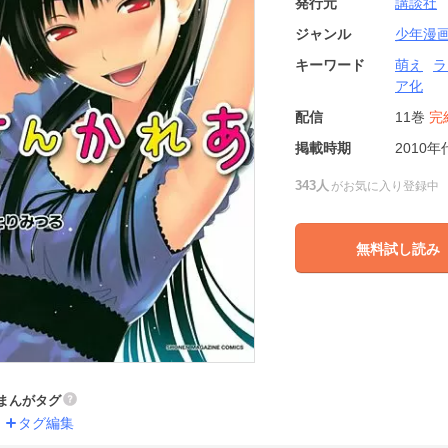
発行元
講談社
ジャンル
少年漫
キーワード
萌え
ラ
ア化
配信
11巻
完
掲載時期
2010年
343人
がお気に入り登録中
無料試し読み
まんがタグ
タグ編集