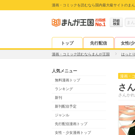
漫画・コミックを読むなら国内最大級サイトのまん
詳細
検索
トップ
先行配信
女性/
漫画・コミック読むならまんが王国
はっと
人気メニュー
漫画・
無料漫画トップ
さ
ランキング
さんかれ
新刊
新刊配信予定
ジャンル
先行配信漫画トップ
女性・少女漫画トップ