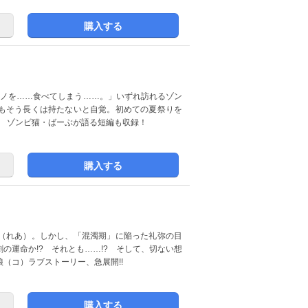
購入する
るモノを……食べてしまう……。」いずれ訪れるゾン
もそう長くは持たないと自覚。初めての夏祭りを
! ゾンビ猫・ばーぶが語る短編も収録！
購入する
（れあ）。しかし、「混濁期」に陥った礼弥の目
の運命か!? それとも……!? そして、切ない想
娘（コ）ラブストーリー、急展開!!
購入する