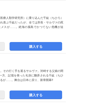
殊医療人類学研究所）に乗り込んだ千紘（ちひろ）
され喜ぶ千紘だったが、全ては所長・サルヴァの罠
はメスが……。絶海の孤島でかつてない危機が迫
購入する
ン。その行く手を遮るサルヴァ。対峙する父娘の間
一方、記憶を喪った礼弥に翻弄される千紘（ちひ
るが……。舞台は日本に戻り、新章開幕!!
購入する