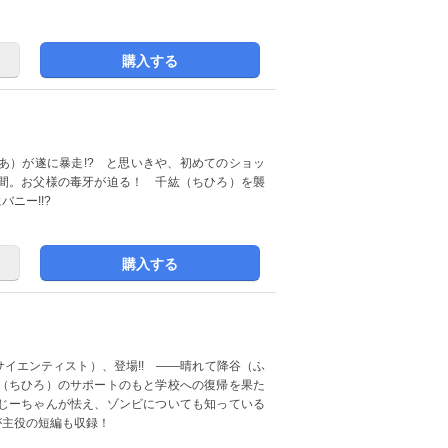
購入する
あ）が遂に暴走!? と思いきや、初めてのショッ
間。お父様の毒牙が迫る！ 千紘（ちひろ）を襲
ニー!!?
購入する
サイエンティスト）、登場!! ――晴れて降谷（ふ
（ちひろ）のサポートのもと学校への復帰を果た
じーちゃんが怯え、ゾンビについても知っている
が主役の短編も収録！