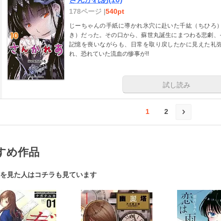
178ページ |
540pt
じーちゃんの手紙に導かれ氷穴に赴いた千紘（ちひろ
き）だった。その口から、蘇世丸誕生にまつわる悲劇、
記憶を喪いながらも、日常を取り戻したかに見えた礼弥
れ、恐れていた流血の惨事が!!
試し読み
1
2
すめ作品
を見た人はコチラも見ています