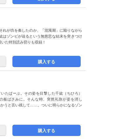
それが功を奏したのか、「混濁期」に陥りながら
紘はゾンビが辿るという無慈悲な結末を突きつけ
描いた特別読み切りも収録！
購入する
ていたばーぶ。その姿を目撃した千紘（ちひろ）
の板ばさみに。そんな時、突然礼弥が姿を消し
向かうと言い残して……。ついに明らかになるゾン
購入する