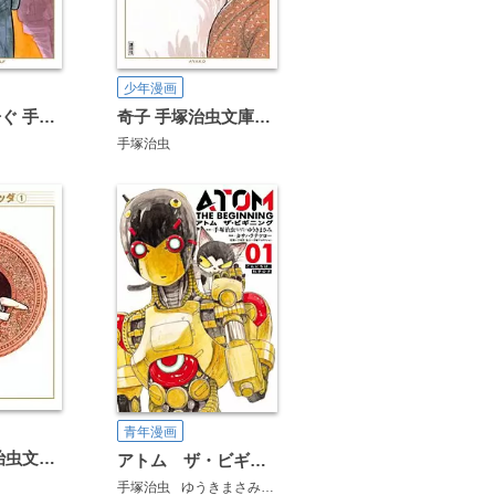
少年漫画
アドルフに告ぐ 手塚治虫文庫全集
奇子 手塚治虫文庫全集
手塚治虫
青年漫画
ブッダ 手塚治虫文庫全集
アトム ザ・ビギニング
手塚治虫
ゆうきまさみ
カサハラテツロー
手塚眞