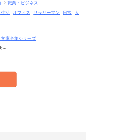
画
職業・ビジネス
・生活
オフィス
サラリーマン
日常
人
結
虫文庫全集シリーズ
代～