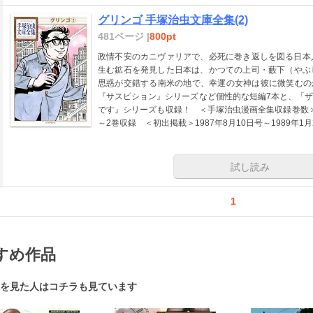
グリンゴ 手塚治虫文庫全集(2)
481ページ |
800pt
政情不安のカニヴァリアで、必死に巻き返しを図る日本
生む鉱石を発見した日本は、かつての上司・藪下（やぶ
思惑が交錯する南米の地で、幸運の女神は彼に微笑むの
『サスピション』シリーズなど個性的な短編7本と、「
です』シリーズも収録！ ＜手塚治虫漫画全集収録巻数＞手
～2巻収録 ＜初出掲載＞1987年8月10日号～1989年
試し読み
1
すめ作品
を見た人はコチラも見ています