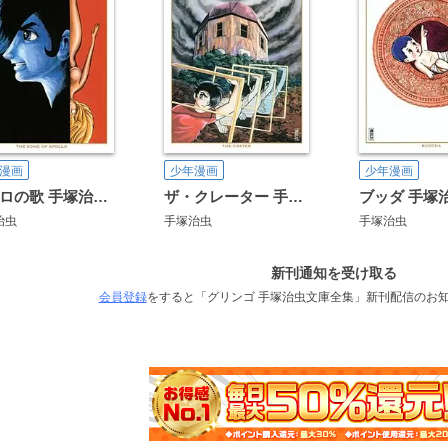
漫画
少年漫画
少年漫画
アポロの歌 手塚治虫文庫全集
ザ・クレーター 手塚治虫文庫全集
治虫
手塚治虫
手塚治虫
新刊通知を受け取る
会員登録
をすると「グリンゴ 手塚治虫文庫全集」新刊配信のお