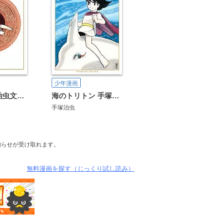
少年漫画
ブッダ 手塚治虫文庫全集
海のトリトン 手塚治虫文庫全集
手塚治虫
知らせが受け取れます。
無料漫画を探す（じっくり試し読み）