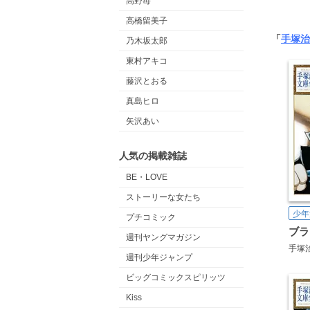
高野苺
高橋留美子
「
手塚治
乃木坂太郎
東村アキコ
藤沢とおる
真島ヒロ
矢沢あい
人気の掲載雑誌
BE・LOVE
ストーリーな女たち
少年
プチコミック
週刊ヤングマガジン
手塚
週刊少年ジャンプ
ビッグコミックスピリッツ
Kiss