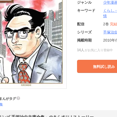
ジャンル
少年漫
キーワード
くらし
情
配信
2巻
完
シリーズ
手塚治
掲載時期
2010年
14人
がお気に入り登録中
無料試し読み
まんがタグ
集