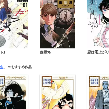
ト±
幽麗塔
虫
」 のおすすめ作品