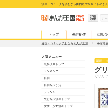
漫画・コミックを読むなら国内最大級サイトのまん
詳細
検索
トップ
先行配信
女性/
漫画・コミック読むならまんが王国
手塚治
人気メニュー
漫画・
無料漫画トップ
グリ
ランキング
ぐりんご
新刊
新刊配信予定
ジャンル
先行配信漫画トップ
女性・少女漫画トップ