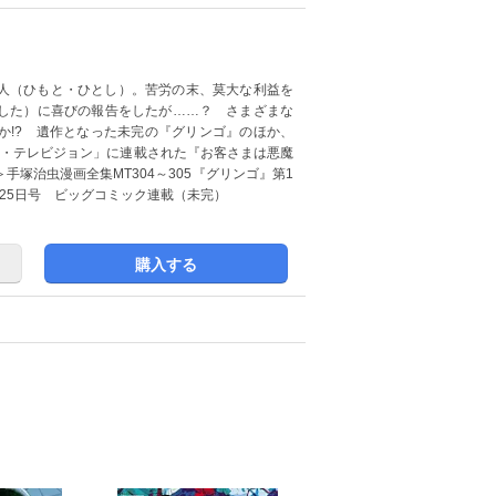
人（ひもと・ひとし）。苦労の末、莫大な利益を
した）に喜びの報告をしたが……？ さまざまな
か!? 遺作となった未完の『グリンゴ』のほか、
ザ・テレビジョン」に連載された『お客さまは悪魔
塚治虫漫画全集MT304～305『グリンゴ』第1
1月25日号 ビッグコミック連載（未完）
購入する