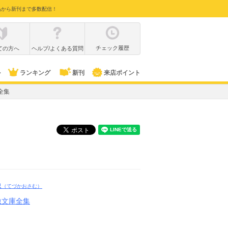
品から新刊まで多数配信！
チェック履歴
ての方へ
ヘルプ/よくある質問
ル
ランキング
新刊
来店ポイント
全集
虫
（てづかおさむ）
虫文庫全集