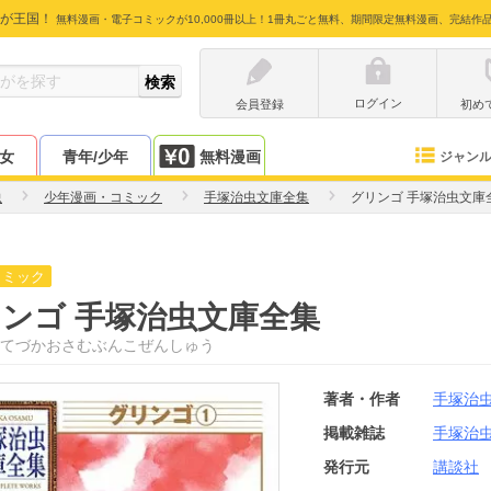
が王国！
無料漫画・電子コミックが10,000冊以上！1冊丸ごと無料、期間限定無料漫画、完結作
ログイン
会員登録
初め
少女
青年/少年
無料漫画
ジャン
虫
少年漫画・コミック
手塚治虫文庫全集
グリンゴ 手塚治虫文庫
コミック
ンゴ 手塚治虫文庫全集
てづかおさむぶんこぜんしゅう
著者・作者
手塚治
掲載雑誌
手塚治
発行元
講談社