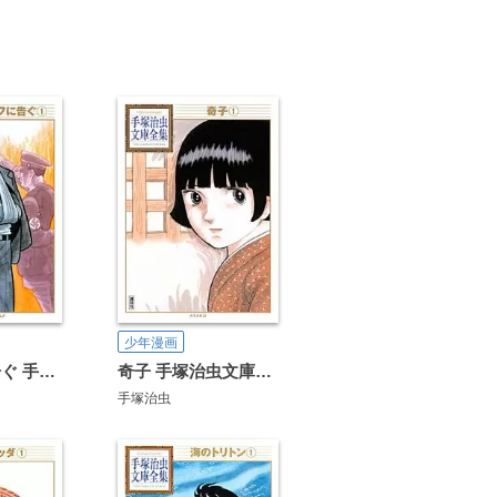
少年漫画
アドルフに告ぐ 手塚治虫文庫全集
奇子 手塚治虫文庫全集
手塚治虫