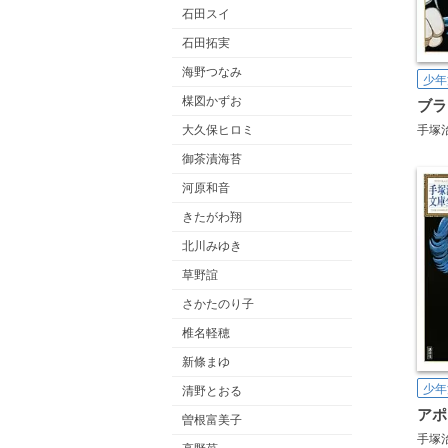
石田スイ
石田拓実
海野つなみ
少年
楳図かずお
手塚
大久保ヒロミ
御茶漬海苔
河原和音
きたがわ翔
北川みゆき
草野誼
さかたのり子
椎名軽穂
新條まゆ
少年
清野とおる
曽根富美子
手塚