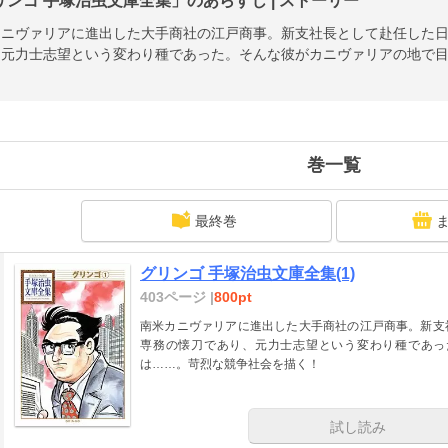
リンゴ 手塚治虫文庫全集」のあらすじ | ストーリー
カニヴァリアに進出した大手商社の江戸商事。新支社長として赴任した
、元力士志望という変わり種であった。そんな彼がカニヴァリアの地で
巻一覧
最終巻
グリンゴ 手塚治虫文庫全集(1)
403ページ |
800pt
南米カニヴァリアに進出した大手商社の江戸商事。新支
専務の懐刀であり、元力士志望という変わり種であっ
は……。苛烈な競争社会を描く！
試し読み