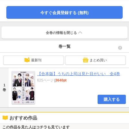
ら大学生アルバイトたちも、オフィスでの新しい出会いを経て、それぞれに恋
心を育むが……。ビジネスのやりとりの中で助け合い、そしてすれ違いながら
進む恋愛模様。果たして恋人たちの行く末はどうなるのか？※本作品は『うち
今すぐ会員登録する (無料)
の上司は見た目がいい』シリーズ全4巻を収録しています。※本商品は1冊に全
巻を収録した合本形式での配信となります。あらかじめご了承ください。
全巻の情報を
閉じる
巻一覧
最新刊
まとめ買い
【合本版】うちの上司は見た目がいい 全4巻
625ページ
|
3640pt
1
巻
購入する
おすすめ作品
この作品を見た人はコチラも見ています