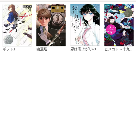
恋は雨上がりのように
ギフト±
幽麗塔
ヒメゴト～十九歳の制服～