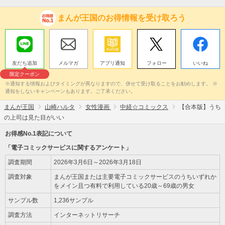
まんが王国のお得情報を受け取ろう
友だち追加
メルマガ
アプリ通知
フォロー
いいね
限定クーポン
※通知する情報およびタイミングが異なりますので、併せて受け取ることをお勧めします。 ※
通知をしないキャンペーンもあります。ご了承ください。
まんが王国
山崎ハルタ
女性漫画
中経☆コミックス
【合本版】うち
の上司は見た目がいい
お得感No.1表記について
「電子コミックサービスに関するアンケート」
調査期間
2026年3月6日～2026年3月18日
調査対象
まんが王国または主要電子コミックサービスのうちいずれか
をメイン且つ有料で利用している20歳～69歳の男女
サンプル数
1,236サンプル
調査方法
インターネットリサーチ