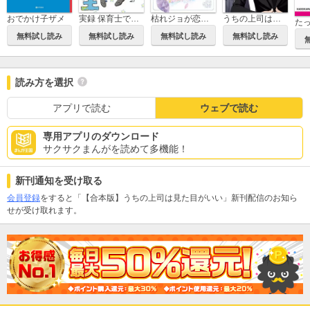
おでかけ子ザメ
実録 保育士でこ先生
枯れジョが恋していいですか
うちの上司は見た目がいい
無料試し読み
無料試し読み
無料試し読み
無料試し読み
読み方を選択
アプリで読む
ウェブで読む
専用アプリのダウンロード
サクサクまんがを読めて多機能！
新刊通知を受け取る
会員登録
をすると「【合本版】うちの上司は見た目がいい」新刊配信のお知ら
せが受け取れます。