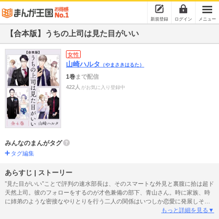
新規登録
ログイン
メニュー
【合本版】うちの上司は見た目がいい
女性
山崎ハルタ
（やまさきはるた）
1巻
まで配信
422人
がお気に入り登録中
みんなのまんがタグ
タグ編集
あらすじ | ストーリー
”見た目がいい”ことで評判の速水部長は、そのスマートな外見と裏腹に拾は超ド
天然上司。彼のフォローをするのが才色兼備の部下、青山さん。時に家族、時
に姉弟のような密接なやりとりを行う二人の関係はいつしか恋愛に発展しそう
になるも、なかなか決定的に進展しない！ 一方、彼らの同僚や部下、それか
もっと詳細を見る▼