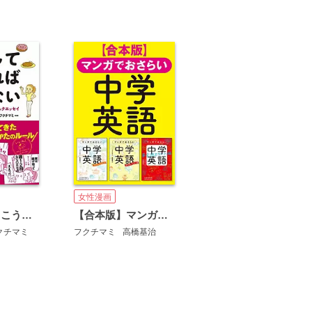
女性漫画
わかった！ こうして食べれば太らない
【合本版】マンガでおさらい中学英語
クチマミ
フクチマミ
高橋基治