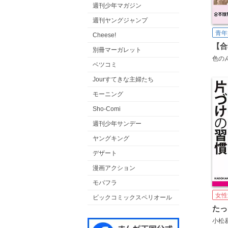
週刊少年マガジン
週刊ヤングジャンプ
青年
Cheese!
別冊マーガレット
色の
ベツコミ
Jourすてきな主婦たち
モーニング
Sho-Comi
週刊少年サンデー
ヤングキング
デザート
漫画アクション
モバフラ
女性
ビックコミックスペリオール
小松