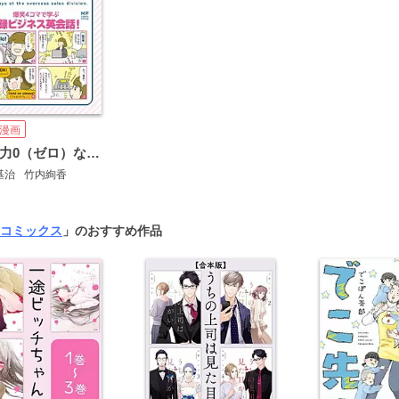
漫画
英語力0（ゼロ）なのに海外営業部です
基治
竹内絢香
コミックス
」のおすすめ作品