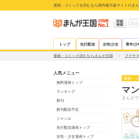
漫画・コミックを読むなら国内最大級サイトのまん
詳細
検索
トップ
先行配信
女性/少女
青年/少
漫画・コミック読むならまんが王国
フクチ
人気メニュー
漫画・
無料漫画トップ
マ
ランキング
まんがで
新刊
新刊配信予定
ジャンル
先行配信漫画トップ
女性・少女漫画トップ