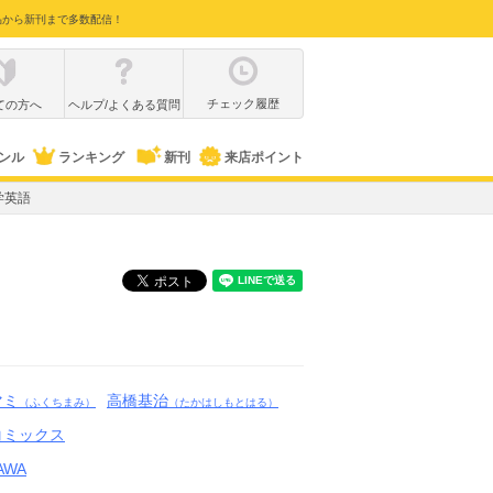
品から新刊まで多数配信！
チェック履歴
ての方へ
ヘルプ/よくある質問
ンル
ランキング
新刊
来店ポイント
学英語
マミ
高橋基治
（ふくちまみ）
（たかはしもとはる）
コミックス
AWA