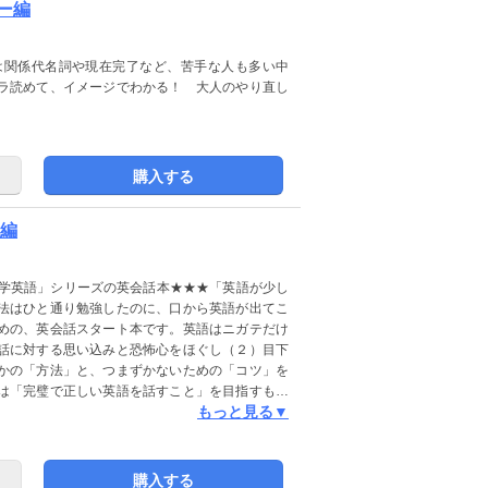
ー編
は関係代名詞や現在完了など、苦手な人も多い中
ラ読めて、イメージでわかる！ 大人のやり直し
購入する
ト編
中学英語」シリーズの英会話本★★★「英語が少し
法はひと通り勉強したのに、口から英語が出てこ
めの、英会話スタート本です。英語はニガテだけ
話に対する思い込みと恐怖心をほぐし（２）目下
かの「方法」と、つまずかないための「コツ」を
は「完璧で正しい英語を話すこと」を目指すもの
もっと見る▼
恥ずかしい」「ネイティブみたいに話せないとダ
がとれなくなってしまうこと。この本では、そん
初のひと言を発すること、そのためのポイントを
おすすめしている学習法で、かつては英語アレル
購入する