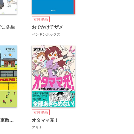
女性漫画
でこ先生
おでかけ子ザメ
ペンギンボックス
女性漫画
はとバスで東京散歩してきました
オタママ充！
アサナ