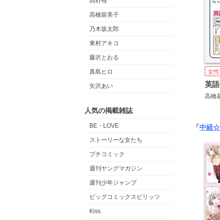
高野苺
高橋留美子
乃木坂太郎
東村アキコ
藤沢とおる
女性
真島ヒロ
矢沢あい
高橋
人気の掲載雑誌
BE・LOVE
「
中経☆
ストーリーな女たち
プチコミック
週刊ヤングマガジン
週刊少年ジャンプ
ビッグコミックスピリッツ
Kiss