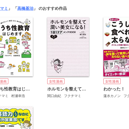
マミ
」 「
高橋基治
」 のおすすめ作品
女性漫画
女性漫画
漫画
ホルモンを整えて潤い美女になる！ １日１ケアメンテＢＯＯＫ
おうち性教育はじめます
関口由紀
フクチマミ
蓮水カノン
フ
チマミ
村瀬幸浩