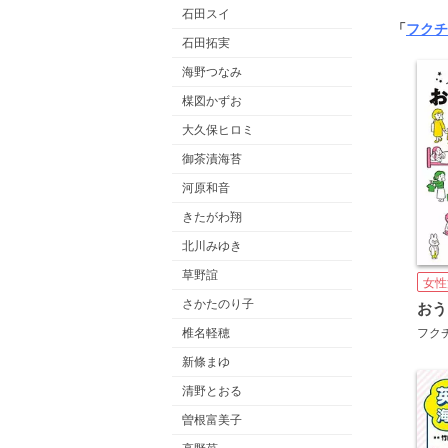
石田スイ
「
フクチ
石田拓実
海野つなみ
楳図かずお
大久保ヒロミ
御茶漬海苔
河原和音
きたがわ翔
北川みゆき
草野誼
女性
さかたのり子
椎名軽穂
フク
新條まゆ
清野とおる
曽根富美子