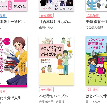
漫画
女性漫画
女性漫画
【合本版】一途ビッチちゃん
【合本版】うちの上司は見た目がいい
実録 保育士
ん
山崎ハルタ
でこぽん吾郎
女性漫画
女性漫画
漫画
ベビ待ちバイブル
たった１分で人生が変わる片づけの習慣
赤星ポテ子
吉田淳
田中ひろみ
易