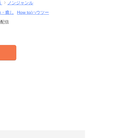
画
ノンジャンル
の・癒し
How to/ハウツー
で配信