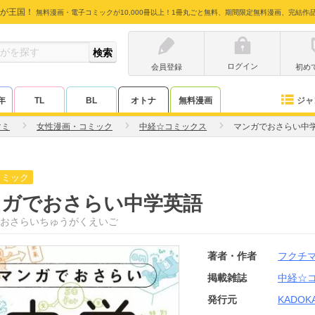
が王国！
無料漫画・電子コミックが10,000冊以上！1冊丸ごと無料、期間限定無料漫画、完結作
ログイン
会員登録
初め
ジャ
年
TL
BL
オトナ
無料漫画
マミ
女性漫画・コミック
中経☆コミックス
マンガでおさらい中
コミック
ンガでおさらい中学英語
おさらいちゅうがくえいご
著者・作者
フクチ
掲載雑誌
中経☆
発行元
KADOK