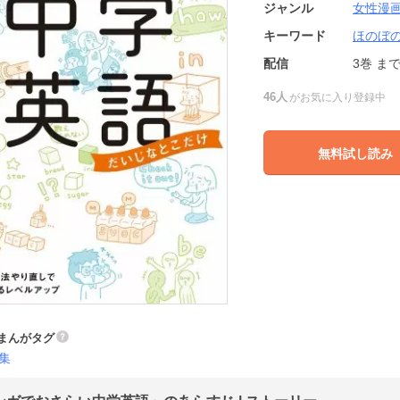
ジャンル
女性漫
キーワード
ほのぼ
配信
3巻
ま
46人
がお気に入り登録中
無料試し読み
まんがタグ
集