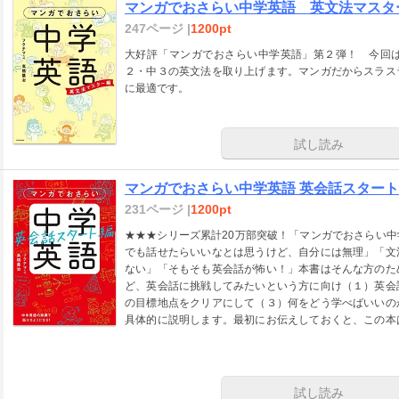
マンガでおさらい中学英語 英文法マスタ
247ページ |
1200pt
大好評「マンガでおさらい中学英語」第２弾！ 今回
２・中３の英文法を取り上げます。マンガだからスラス
に最適です。
試し読み
マンガでおさらい中学英語 英会話スター
231ページ |
1200pt
★★★シリーズ累計20万部突破！「マンガでおさらい
でも話せたらいいなとは思うけど、自分には無理」「文
ない」「そもそも英会話が怖い！」本書はそんな方のた
ど、英会話に挑戦してみたいという方に向け（１）英会
の目標地点をクリアにして（３）何をどう学べばいいの
具体的に説明します。最初にお伝えしておくと、この本
ではありません。日本人にありがちなのが「間違ったら
メなんじゃないか」と思い込んで、コミュニケーション
な思い込みを打ち破って、間違いを恐れず、英語で最
「技術」と「マインド」の両面から解説します。本書で
試し読み