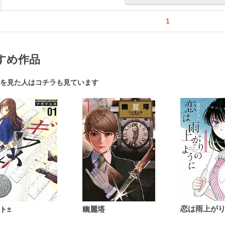
ギーだった著者のフクチマミさんも実際に最初のひと言
の「エピローグ」に）。この本で「最初の１歩」を踏み
1
すめ作品
を見た人はコチラも見ています
ト±
幽麗塔