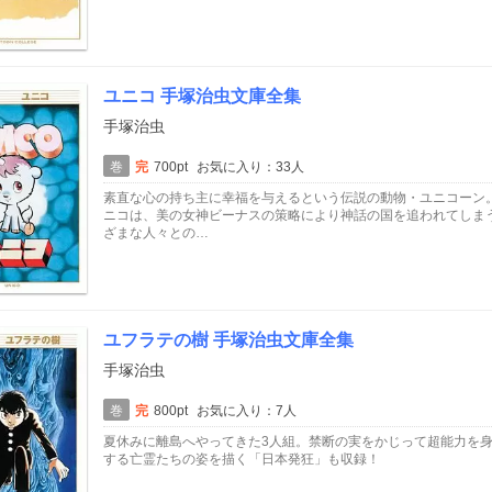
ユニコ 手塚治虫文庫全集
手塚治虫
巻
完
700pt
お気に入り：33人
素直な心の持ち主に幸福を与えるという伝説の動物・ユニコーン
ニコは、美の女神ビーナスの策略により神話の国を追われてしま
ざまな人々との…
ユフラテの樹 手塚治虫文庫全集
手塚治虫
巻
完
800pt
お気に入り：7人
夏休みに離島へやってきた3人組。禁断の実をかじって超能力を
する亡霊たちの姿を描く「日本発狂」も収録！