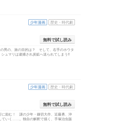
少年漫画
歴史・時代劇
無料で試し読み
この男の、旅の目的は？ そして、右手のホウタ
、シュマリは逮捕され炭鉱へ送られてしまう!!
少年漫画
歴史・時代劇
無料で試し読み
行に励む！ 謎の少年・鎌切大作、近藤勇、沖
していく……。独自の解釈で描く、手塚治虫版