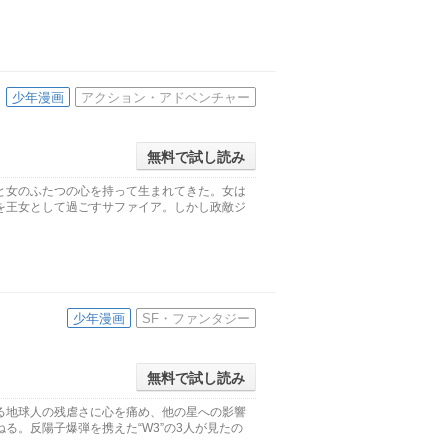
少年漫画
アクション・アドベンチャー
無料で試し読み
と女のふたつの心を持って生まれてきた。女は
を王女として過ごすサファイア。しかし政敵ジ
少年漫画
SF・ファンタジー
無料で試し読み
る地球人の残虐さに心を痛め、他の星への影響
る。反陽子爆弾を携えた“W3”の3人が見たの