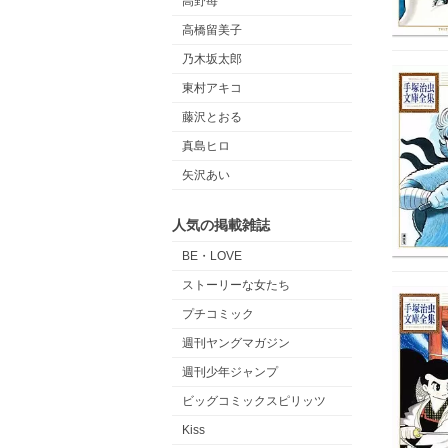
高野苺
高橋留美子
乃木坂太郎
東村アキコ
藤沢とおる
真島ヒロ
矢沢あい
人気の掲載雑誌
BE・LOVE
ストーリーな女たち
プチコミック
週刊ヤングマガジン
週刊少年ジャンプ
ビッグコミックスピリッツ
Kiss