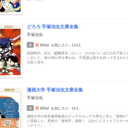
どろろ 手塚治虫文庫全集
手塚治虫
巻
完
800pt
お気に入り：113人
戦国時代。武士・醍醐景光（だいご・かげみつ）は己の天下取り
し出した。体の48か所を奪われ、不思議な能力を持って生まれ
を取り戻す…
漫画大学 手塚治虫文庫全集
手塚治虫
巻
完
800pt
お気に入り：10人
漫画大学の校長兼用務員のナンデモカンデモ博士に学ぶ「漫画の
に収録した、異色の「漫画学」漫画！ ほかにドストエフスキー
ンナイト』、『…