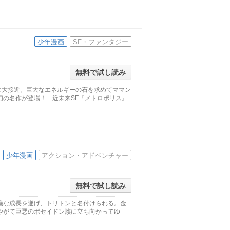
少年漫画
SF・ファンタジー
無料で試し読み
に大接近。巨大なエネルギーの石を求めてママン
幻の名作が登場！ 近未来SF『メトロポリス』
少年漫画
アクション・アドベンチャー
無料で試し読み
議な成長を遂げ、トリトンと名付けられる。金
やがて巨悪のポセイドン族に立ち向かってゆ