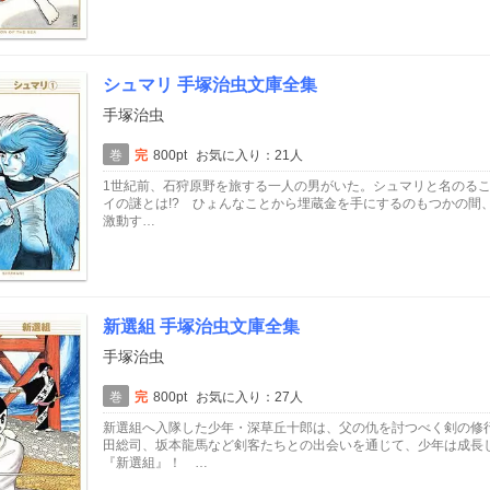
シュマリ 手塚治虫文庫全集
手塚治虫
巻
完
800pt
お気に入り：21人
1世紀前、石狩原野を旅する一人の男がいた。シュマリと名のる
イの謎とは!? ひょんなことから埋蔵金を手にするのもつかの間
激動す…
新選組 手塚治虫文庫全集
手塚治虫
巻
完
800pt
お気に入り：27人
新選組へ入隊した少年・深草丘十郎は、父の仇を討つべく剣の修
田総司、坂本龍馬など剣客たちとの出会いを通じて、少年は成長
『新選組』！ …