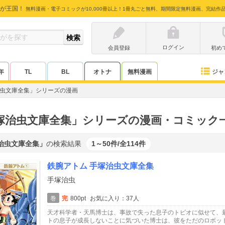
が王国！
無料漫画・電子コミックが10,000冊以上！1冊丸ごと無料、期間限定無料漫画、完結作
ログイン
会員登録
初め
ジャ
年
TL
BL
オトナ
無料漫画
虫文庫全集」シリーズの漫画
塚治虫文庫全集」シリーズの漫画・コミック
治虫文庫全集」
の検索結果
1～50件/全114件
鉄腕アトム 手塚治虫文庫全集
手塚治虫
巻
完
800pt
お気に入り：37人
天才科学者・天馬博士は、事故で失った息子のトビオに似せて、
トの息子が成長しないことに気づいた博士は、彼をただのロボッ