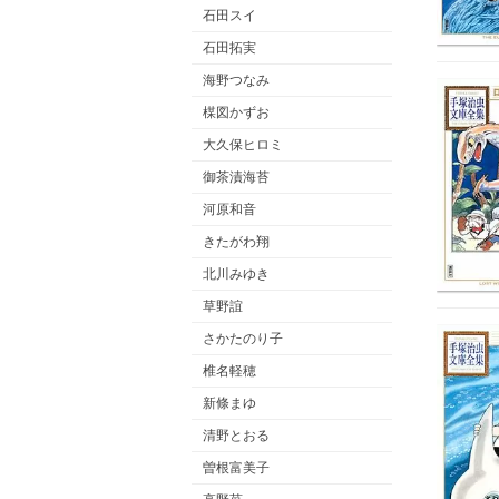
石田スイ
石田拓実
海野つなみ
楳図かずお
大久保ヒロミ
御茶漬海苔
河原和音
きたがわ翔
北川みゆき
草野誼
さかたのり子
椎名軽穂
新條まゆ
清野とおる
曽根富美子