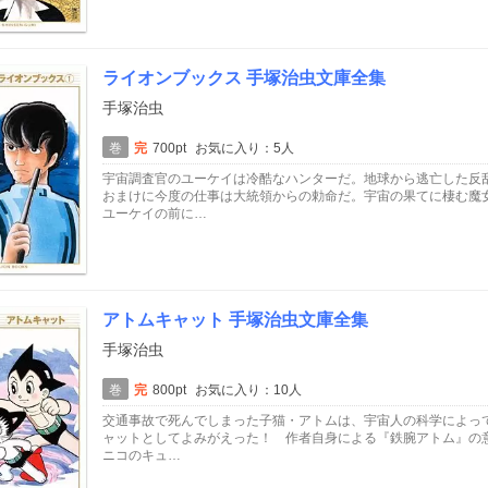
ライオンブックス 手塚治虫文庫全集
手塚治虫
巻
完
700pt
お気に入り：5人
宇宙調査官のユーケイは冷酷なハンターだ。地球から逃亡した反
おまけに今度の仕事は大統領からの勅命だ。宇宙の果てに棲む魔
ユーケイの前に…
アトムキャット 手塚治虫文庫全集
手塚治虫
巻
完
800pt
お気に入り：10人
交通事故で死んでしまった子猫・アトムは、宇宙人の科学によって
ャットとしてよみがえった！ 作者自身による『鉄腕アトム』の
ニコのキュ…