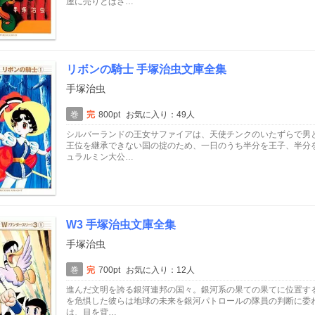
屋に売りとばさ…
リボンの騎士 手塚治虫文庫全集
手塚治虫
巻
完
800pt
お気に入り：49人
シルバーランドの王女サファイアは、天使チンクのいたずらで男
王位を継承できない国の掟のため、一日のうち半分を王子、半分
ュラルミン大公…
W3 手塚治虫文庫全集
手塚治虫
巻
完
700pt
お気に入り：12人
進んだ文明を誇る銀河連邦の国々。銀河系の果ての果てに位置す
を危惧した彼らは地球の未来を銀河パトロールの隊員の判断に委ね
は、目を背…