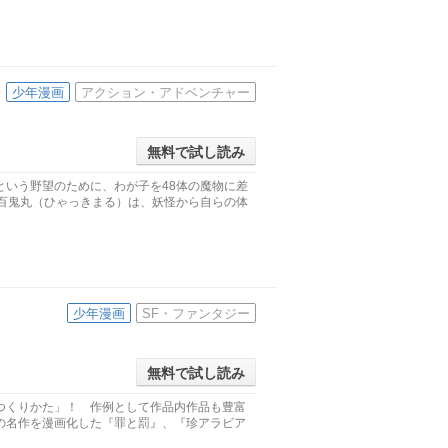
少年漫画
アクション・アドベンチャー
無料で試し読み
という野望のために、わが子を48体の魔物に差
た百鬼丸（ひゃっきまる）は、妖怪から自らの体
少年漫画
SF・ファンタジー
無料で試し読み
つくりかた」！ 作例として作品内作品も豊富
の名作を漫画化した『罪と罰』、『珍アラビア