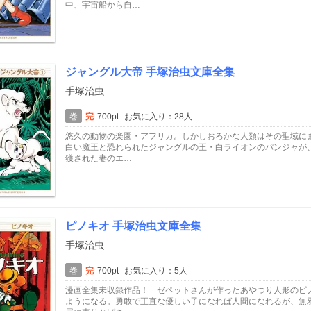
中、宇宙船から自…
ジャングル大帝 手塚治虫文庫全集
手塚治虫
巻
完
700pt
お気に入り：28人
悠久の動物の楽園・アフリカ。しかしおろかな人類はその聖域に
白い魔王と恐れられたジャングルの王・白ライオンのパンジャが
獲された妻のエ…
ピノキオ 手塚治虫文庫全集
手塚治虫
巻
完
700pt
お気に入り：5人
漫画全集未収録作品！ ゼペットさんが作ったあやつり人形のピ
ようになる。勇敢で正直な優しい子になれば人間になれるが、無