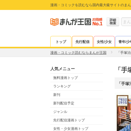
漫画・コミックを読むなら国内最大級サイトのまん
詳細
検索
トップ
先行配信
女性/少女
青年/少
漫画・コミック読むならまんが王国
「手塚治
人気メニュー
「手
無料漫画トップ
「手塚
ランキング
新刊
新刊配信予定
ジャンル
先行配信漫画トップ
女性・少女漫画トップ