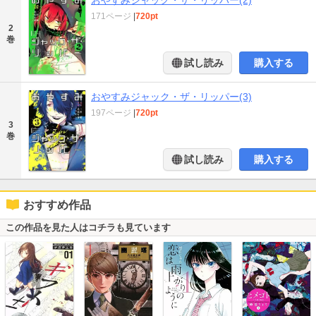
おやすみジャック・ザ・リッパー(2)
171ページ
|
720pt
2
巻
試し読み
購入する
おやすみジャック・ザ・リッパー(3)
197ページ
|
720pt
3
巻
試し読み
購入する
おすすめ作品
この作品を見た人はコチラも見ています