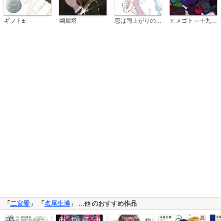
恋は雨上がりのように
ギフト±
幽麗塔
ヒメゴト～十九歳の制服～
「
二宮愛
」 「
名尾生博
」
のおすすめ作品
…他