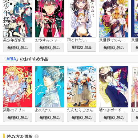
猫とわたし。
おやすみジャック・ザ・リッパー 分冊版
異世界でのんびり癒し手はじめます
美少年探偵団
無料試し読み
無料試し読み
無料試し読み
無料試し読み
「
ARIA
」のおすすめ作品
架刑のアリス
あのなつ。
だんだらごはん
嘘つきボーイフレンド
無料試し読み
無料試し読み
無料試し読み
無料試し読み
読み方を選択