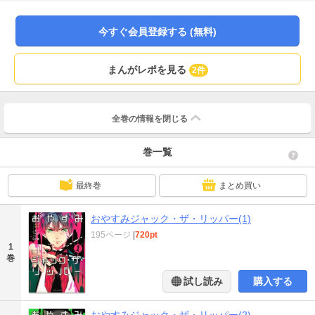
た……。【2016年4月舞台化決定！】CAST/エドワード役：高崎翔太 ジャッ
ク役：井深克彦、ウルフ役：伊藤マサミ他
今すぐ会員登録する (無料)
まんがレポを見る
2件
全巻の情報を
閉じる
巻一覧
最終巻
まとめ買い
おやすみジャック・ザ・リッパー(1)
195ページ
|
720pt
1
巻
試し読み
購入する