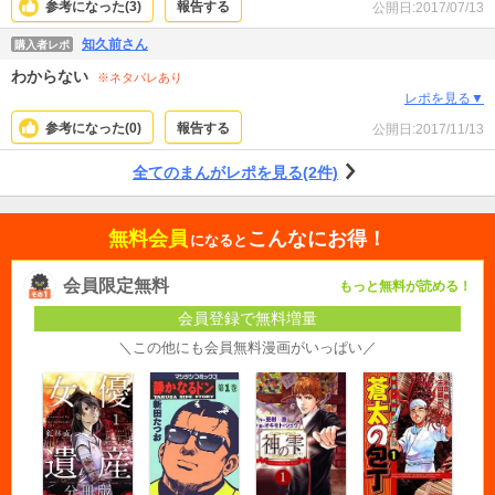
参考になった(
3
)
報告する
公開日:
2017/07/13
知久前さん
購入者レポ
わからない
※ネタバレあり
レポを見る▼
参考になった(
0
)
報告する
公開日:
2017/11/13
全てのまんがレポを見る(2件)
無料会員
こんなにお得！
になると
会員限定無料
もっと無料が読める！
会員登録で無料増量
＼この他にも会員無料漫画がいっぱい／