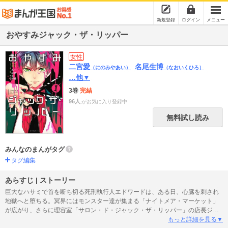
新規登録
ログイン
メニュー
おやすみジャック・ザ・リッパー
女性
二宮愛
名尾生博
（にのみやあい）
（なおいくひろ）
…他▼
3巻
完結
96人
がお気に入り登録中
無料試し読み
みんなのまんがタグ
タグ編集
あらすじ | ストーリー
巨大なハサミで首を断ち切る死刑執行人エドワードは、ある日、心臓を刺され
地獄へと堕ちる。冥界にはモンスター達が集まる「ナイトメア・マーケット」
が広がり、さらに理容室「サロン・ド・ジャック・ザ・リッパー」の店長ジャ
ックと、その飼い犬・ウルフという曰くありげな人物が待ちかまえてい
もっと詳細を見る▼