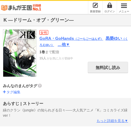
新規登録
ログイン
メニュー
K ―ドリーム・オブ・グリーン―
女性
GoRA・GoHands
黒榮ゆい
（ごーらごーはんず）
（く
…他▼
ろえゆい）
1巻
まで配信
15人
がお気に入り登録中
無料試し読み
みんなのまんがタグ
タグ編集
あらすじ | ストーリー
緑のクラン《jungle》の知られざる日々――大人気アニメ「K」コミカライズ緑
ver！
もっと詳細を見る▼