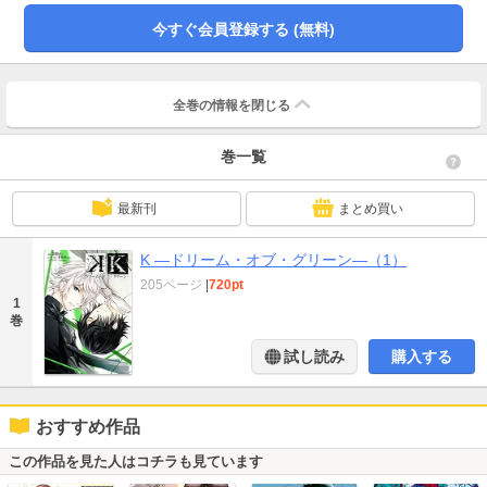
今すぐ会員登録する (無料)
全巻の情報を
閉じる
巻一覧
最新刊
まとめ買い
K ―ドリーム・オブ・グリーン―（1）
205ページ
|
720pt
1
巻
試し読み
購入する
おすすめ作品
この作品を見た人はコチラも見ています