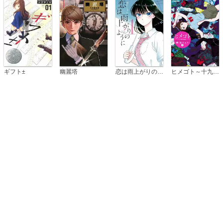
恋は雨上がりのように
ギフト±
幽麗塔
ヒメゴト～十九歳の制服～