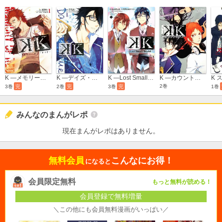
K ―メモリー・オブ・レッド―
K ―デイズ・オブ・ブルー―
K ―Lost Small World―
K ―カウントダウン―
2巻
3巻
完
2巻
完
3巻
完
1巻
みんなのまんがレポ
現在まんがレポはありません。
無料会員
こんなにお得！
になると
会員限定無料
もっと無料が読める！
会員登録で無料増量
＼この他にも会員無料漫画がいっぱい／