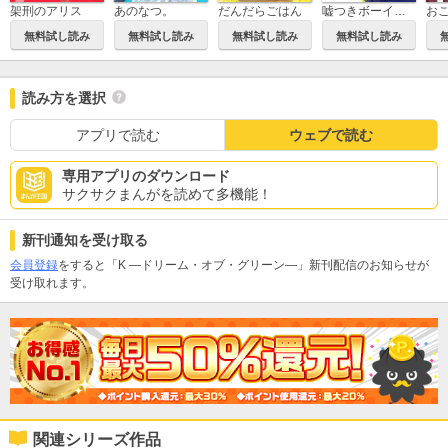
架刑のアリス
あのなつ。
だんだらごはん
嘘つきボーイフレンド
無料試し読み
無料試し読み
無料試し読み
無料試し読み
読み方を選択
アプリで読む
ウェブで読む
専用アプリのダウンロード
サクサクまんがを読めて多機能！
新刊通知を受け取る
会員登録
をすると「K ―ドリーム・オブ・グリーン―」新刊配信のお知らせが
受け取れます。
関連シリーズ作品