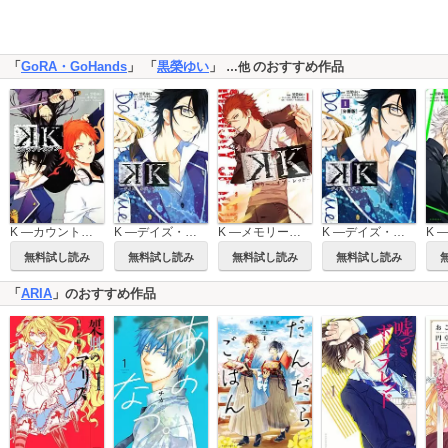
「
GoRA・GoHands
」 「
黒榮ゆい
」
のおすすめ作品
…他
K ―デイズ・オブ・ブルー― 分冊版
K ―カウントダウン―
K ―デイズ・オブ・ブルー―
K ―メモリー・オブ・レッド―
無料試し読み
無料試し読み
無料試し読み
無料試し読み
「
ARIA
」のおすすめ作品