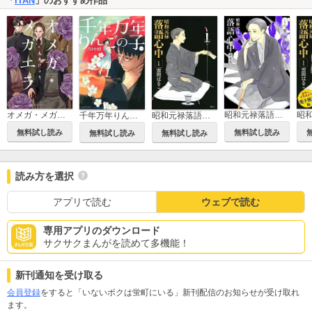
「
ITAN
」のおすすめ作品
オメガ・メガエラ
昭和元禄落語心中 新装版
千年万年りんごの子
昭和元禄落語心中
無料試し読み
無料試し読み
無料試し読み
無料試し読み
読み方を選択
アプリで読む
ウェブで読む
専用アプリのダウンロード
サクサクまんがを読めて多機能！
新刊通知を受け取る
会員登録
をすると「いないボクは蛍町にいる」新刊配信のお知らせが受け取れ
ます。