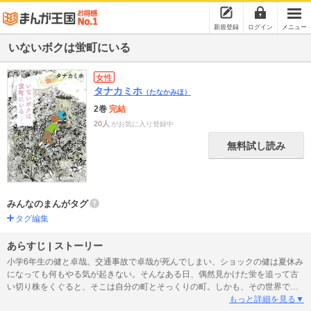
新規登録
ログイン
メニュー
いないボクは蛍町にいる
女性
タナカミホ
（たなかみほ）
2巻
完結
20人
がお気に入り登録中
無料試し読み
みんなのまんがタグ
タグ編集
あらすじ | ストーリー
小学6年生の健と卓哉。交通事故で卓哉が死んでしまい、ショックの健は夏休み
になっても何もやる気が起きない。そんなある日、偶然見かけた蛍を追って古
い切り株をくぐると、そこは自分の町とそっくりの町。しかも、その世界では
死んだはずの卓哉が生きていて!? そっくりだけど何かが違う二つの町で健が
もっと詳細を見る▼