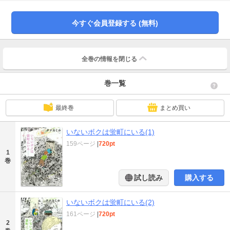
体験するひと夏の冒険！ 新しいのに懐かしくて、切ないのにちょっとワクワ
ク。新鋭が描くパラレルワールドストーリー！
今すぐ会員登録する (無料)
全巻の情報を
閉じる
巻一覧
最終巻
まとめ買い
いないボクは蛍町にいる(1)
159ページ
|
720pt
1
巻
試し読み
購入する
いないボクは蛍町にいる(2)
161ページ
|
720pt
2