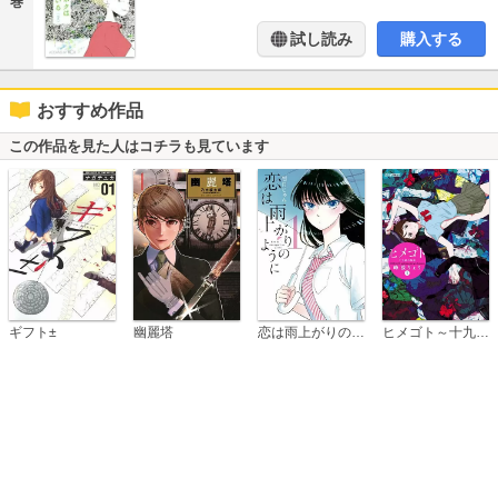
巻
試し読み
購入する
おすすめ作品
この作品を見た人はコチラも見ています
恋は雨上がりのように
ギフト±
幽麗塔
ヒメゴト～十九歳の制服～