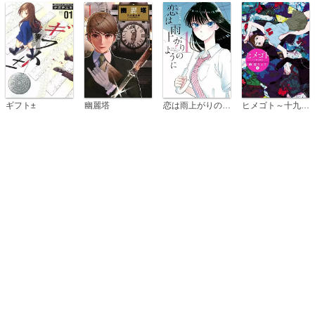
恋は雨上がりのように
ギフト±
幽麗塔
ヒメゴト～十九歳の制服～