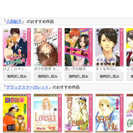
「
八田鮎子
」 のおすすめ作品
ひよこロマンチカ★
ボクの世界 キミのリアル
悪い子の味方
キミを中心に世界はまわる
ぐ
無料試し読み
無料試し読み
無料試し読み
無料試し読み
「
デラックスマーガレット
」のおすすめ作品