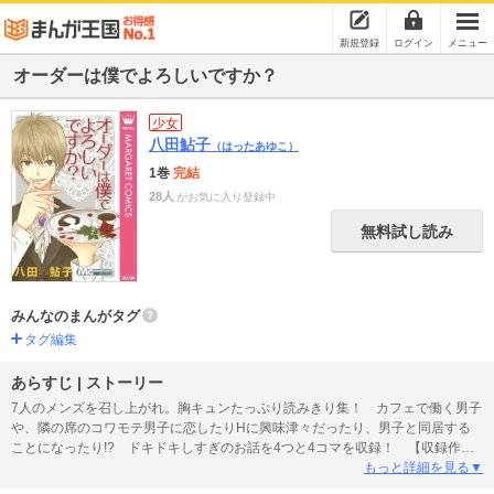
新規登録
ログイン
メニュー
オーダーは僕でよろしいですか？
少女
八田鮎子
（はったあゆこ）
1巻
完結
28人
がお気に入り登録中
無料試し読み
みんなのまんがタグ
タグ編集
あらすじ | ストーリー
7人のメンズを召し上がれ。胸キュンたっぷり読みきり集！ カフェで働く男子
や、隣の席のコワモテ男子に恋したりHに興味津々だったり、男子と同居する
ことになったり!? ドキドキしすぎのお話を4つと4コマを収録！ 【収録作
品】オーダーは僕でよろしいですか？／ハルコイ／パワー オブ ラブ／フラ
もっと詳細を見る▼
イングスタート！／春に嵐と雪がふる！