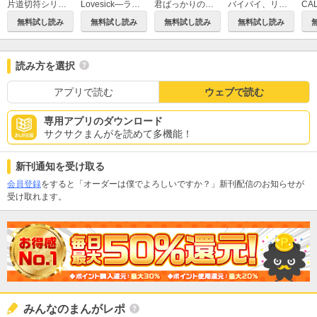
片道切符シリーズ
Lovesick―ラブシック―
君ばっかりの世界
バイバイ、リトル。
CA
無料試し読み
無料試し読み
無料試し読み
無料試し読み
読み方を選択
アプリで読む
ウェブで読む
専用アプリのダウンロード
サクサクまんがを読めて多機能！
新刊通知を受け取る
会員登録
をすると「オーダーは僕でよろしいですか？」新刊配信のお知らせが
受け取れます。
みんなのまんがレポ