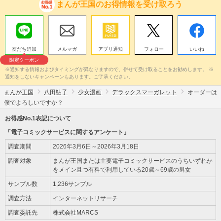
まんが王国のお得情報を受け取ろう
友だち追加
メルマガ
アプリ通知
フォロー
いいね
限定クーポン
※通知する情報およびタイミングが異なりますので、併せて受け取ることをお勧めします。 ※
通知をしないキャンペーンもあります。ご了承ください。
まんが王国
八田鮎子
少女漫画
デラックスマーガレット
オーダーは
僕でよろしいですか？
お得感No.1表記について
「電子コミックサービスに関するアンケート」
調査期間
2026年3月6日～2026年3月18日
調査対象
まんが王国または主要電子コミックサービスのうちいずれか
をメイン且つ有料で利用している20歳～69歳の男女
サンプル数
1,236サンプル
調査方法
インターネットリサーチ
調査委託先
株式会社MARCS