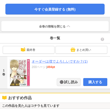
今すぐ会員登録する (無料)
全巻の情報を
閉じる
巻一覧
最終巻
まとめ買い
オーダーは僕でよろしいですか？(1)
200ページ
|
494pt
1
巻
試し読み
購入する
おすすめ作品
この作品を見た人はコチラも見ています