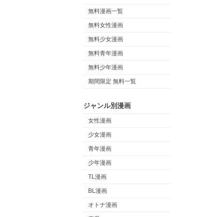
無料漫画一覧
無料女性漫画
無料少女漫画
無料青年漫画
無料少年漫画
期間限定 無料一覧
ジャンル別漫画
女性漫画
少女漫画
青年漫画
少年漫画
TL漫画
BL漫画
オトナ漫画