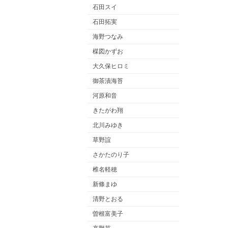
石田スイ
石田拓実
海野つなみ
楳図かずお
大久保ヒロミ
御茶漬海苔
河原和音
きたがわ翔
北川みゆき
草野誼
さかたのり子
椎名軽穂
新條まゆ
清野とおる
曽根富美子