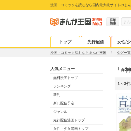
漫画・コミックを読むなら国内最大級サイトのまん
詳細
検索
トップ
先行配信
女性/
漫画・コミック読むならまんが王国
タグ一覧
人気メニュー
「#
無料漫画トップ
1～3件
ランキング
新刊
新刊配信予定
ジャンル
先行配信漫画トップ
女性・少女漫画トップ