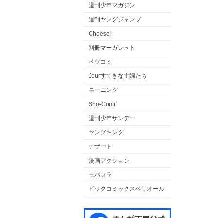
週刊少年マガジン
週刊ヤングジャンプ
Cheese!
別冊マーガレット
ベツコミ
Jourすてきな主婦たち
モーニング
Sho-Comi
週刊少年サンデー
ヤングキング
デザート
漫画アクション
モバフラ
ビックコミックスペリオール