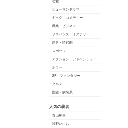
恋愛
ヒューマンドラマ
ギャグ・コメディー
職業・ビジネス
サスペンス・ミステリー
歴史・時代劇
スポーツ
アクション・アドベンチャー
ホラー
SF・ファンタジー
グルメ
医療・病院系
人気の著者
青山剛昌
浅野いにお