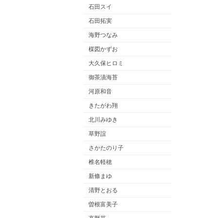
石田スイ
石田拓実
海野つなみ
楳図かずお
大久保ヒロミ
御茶漬海苔
河原和音
きたがわ翔
北川みゆき
草野誼
さかたのり子
椎名軽穂
新條まゆ
清野とおる
曽根富美子