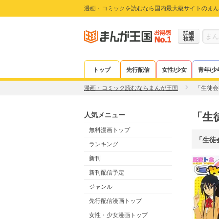
漫画・コミックを読むなら国内最大級サイトのまん
詳細
検索
トップ
先行配信
女性/少女
青年/少
漫画・コミック読むならまんが王国
「生徒会
人気メニュー
「生
無料漫画トップ
「生徒
ランキング
新刊
新刊配信予定
ジャンル
先行配信漫画トップ
女性・少女漫画トップ