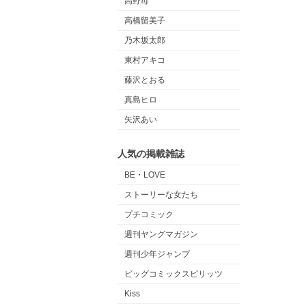
高野苺
高橋留美子
乃木坂太郎
東村アキコ
藤沢とおる
真島ヒロ
矢沢あい
人気の掲載雑誌
BE・LOVE
ストーリーな女たち
プチコミック
週刊ヤングマガジン
週刊少年ジャンプ
ビッグコミックスピリッツ
Kiss