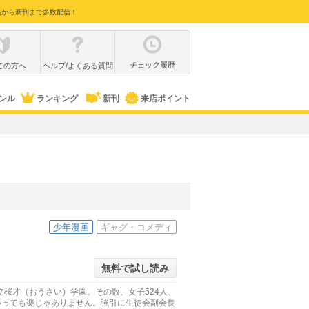
品から新刊まで多数配信！
チェック履歴
ての方へ
ヘルプ/よくある質問
ンル
ランキング
新刊
来店ポイント
少年漫画
ギャグ・コメディ
無料で試し読み
桜才（おうさい）学園。その数、女子524人、
いっても楽じゃありません。強引に生徒会副会長