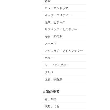
恋愛
ヒューマンドラマ
ギャグ・コメディー
職業・ビジネス
サスペンス・ミステリー
歴史・時代劇
スポーツ
アクション・アドベンチャー
ホラー
SF・ファンタジー
グルメ
医療・病院系
人気の著者
青山剛昌
浅野いにお