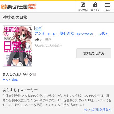
新規登録
ログイン
メニュー
生徒会の日常
少年
アシオ
葵せきな
…他▼
（あしお）
（あおいせきな）
1巻
まで配信
3人
がお気に入り登録中
無料試し読み
みんなのまんがタグ
タグ編集
あらすじ | ストーリー
生徒会副会長である鍵のクラスに転校生が。かわいい顔立ちのその少年は、真
冬の妄想小説に出てくる○○そのもので…!? 深夏をはじめ２年B組メンバーにも
ちろん生徒会メンバーも登場。ゆるゆるな日常が描かれる！
もっと詳細を見る▼