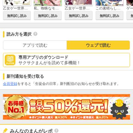
この素晴らしい世界に祝福を！
乙女ゲー世界はモブに厳しい世界です【共和国編】
私、蜘蛛なモンスターをテイムしたので、スパイダーシルクで裁縫を頑張ります！
乙女ゲー世界はモブに厳しい世界です
無料試し読み
無料試し読み
無料試し読み
無料試し読み
読み方を選択
アプリで読む
ウェブで読む
専用アプリのダウンロード
サクサクまんがを読めて多機能！
新刊通知を受け取る
会員登録
をすると「生徒会の日常」新刊配信のお知らせが受け取れます。
みんなのまんがレポ