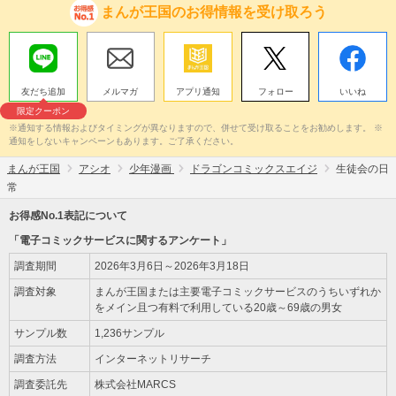
まんが王国のお得情報を受け取ろう
友だち追加
メルマガ
アプリ通知
フォロー
いいね
限定クーポン
※通知する情報およびタイミングが異なりますので、併せて受け取ることをお勧めします。 ※
通知をしないキャンペーンもあります。ご了承ください。
まんが王国
アシオ
少年漫画
ドラゴンコミックスエイジ
生徒会の日
常
お得感No.1表記について
「電子コミックサービスに関するアンケート」
調査期間
2026年3月6日～2026年3月18日
調査対象
まんが王国または主要電子コミックサービスのうちいずれか
をメイン且つ有料で利用している20歳～69歳の男女
サンプル数
1,236サンプル
調査方法
インターネットリサーチ
調査委託先
株式会社MARCS