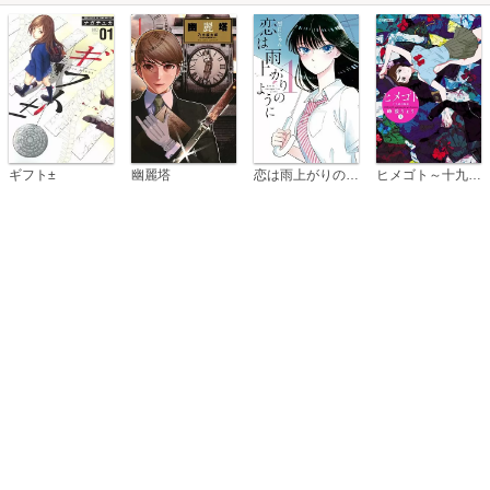
恋は雨上がりのように
ギフト±
幽麗塔
ヒメゴト～十九歳の制服～