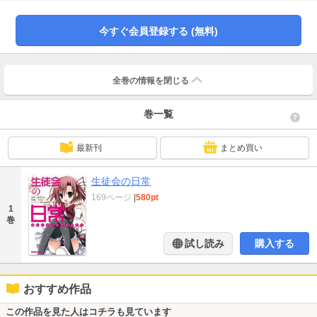
今すぐ会員登録する (無料)
全巻の情報を
閉じる
巻一覧
最新刊
まとめ買い
生徒会の日常
169ページ
|
580pt
1
巻
試し読み
購入する
おすすめ作品
この作品を見た人はコチラも見ています