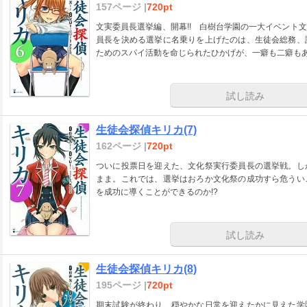
157ページ |
720pt
文実委員長選挙編、開幕!! 白樹台学園の一大イベント
員長を決める選挙に名乗りを上げたのは、生徒会総務、
ためのスパイ活動を命じられたひかげが、一癖も二癖もあ
試し読み
生徒会探偵キリカ(7)
162ページ |
720pt
ついに投票日を迎えた、文化祭実行委員長の選挙戦。し
まま。これでは、選挙はおろか文化祭の成功すら危うい
を成功に導くことができるのか!?
試し読み
生徒会探偵キリカ(8)
195ページ |
720pt
期末試験が終わり、穏やかな日常を迎えたかに見えた学