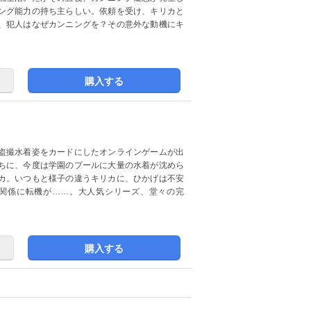
ング能力の持ち主らしい。依頼を受け、キリカと
、犯人はなぜカンニングを？その意外な動機にキ
購入する
盗撮水着姿をカードにしたオンラインゲームが出
ちに、今度は学園のプールに大量の水着が沈めら
カ。いつもと様子の違うキリカに、ひかげは不安
関係に転機が……。大人気シリーズ、堂々の完
購入する