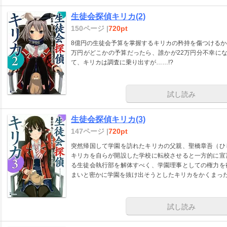
生徒会探偵キリカ(2)
150ページ |
720pt
8億円の生徒会予算を掌握するキリカの矜持を傷つけるか
万円がどこかの予算だったら、誰かが22万円分不幸に
て、キリカは調査に乗り出すが……!?
試し読み
生徒会探偵キリカ(3)
147ページ |
720pt
突然帰国して学園を訪れたキリカの父親、聖橋章吾（ひ
キリカを自らが開設した学校に転校させると一方的に宣
る生徒会執行部を解体すべく、学園理事としての権力を
まいと密かに学園を抜け出そうとしたキリカをかくまっ
試し読み