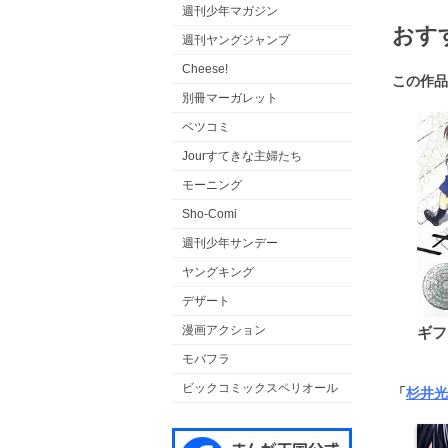
週刊少年マガジン
おす
週刊ヤングジャンプ
Cheese!
この作品
別冊マーガレット
ベツコミ
Jourすてきな主婦たち
モーニング
Sho-Comi
週刊少年サンデー
ヤングキング
デザート
漫画アクション
ギフ
モバフラ
ビックコミックスペリオール
「
杉井光