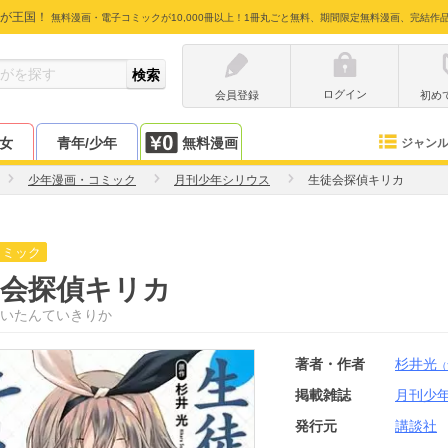
が王国！
無料漫画・電子コミックが10,000冊以上！1冊丸ごと無料、期間限定無料漫画、完結作
ログイン
会員登録
初め
少女
青年/少年
無料漫画
ジャン
少年漫画・コミック
月刊少年シリウス
生徒会探偵キリカ
コミック
徒会探偵キリカ
いたんていきりか
著者・作者
杉井光
（
掲載雑誌
月刊少
発行元
講談社