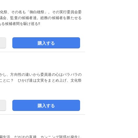
文化祭、その名も「御白穂祭」。その実行委員会委
議会、監査の候補者達。総務の候補者を勝たせる
る候補者間を駆け巡る!!
購入する
かし、方向性の違いから委員達の心はバラバラの
ことに？ ひかげ達は文実をまとめ上げ、文化祭
購入する
園生活。だがその直後、カンニング疑惑が発生し