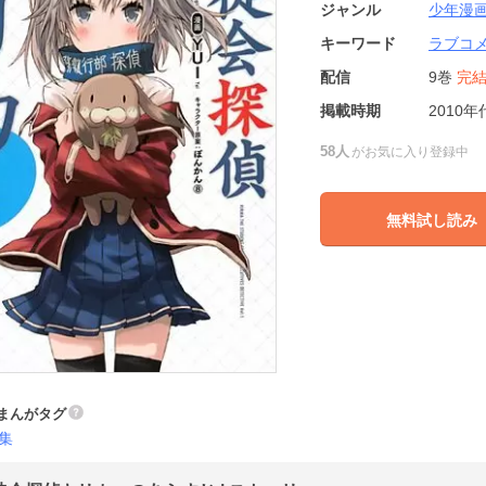
ジャンル
少年漫
キーワード
ラブコ
配信
9巻
完
掲載時期
2010年
58人
がお気に入り登録中
無料試し読み
まんがタグ
集