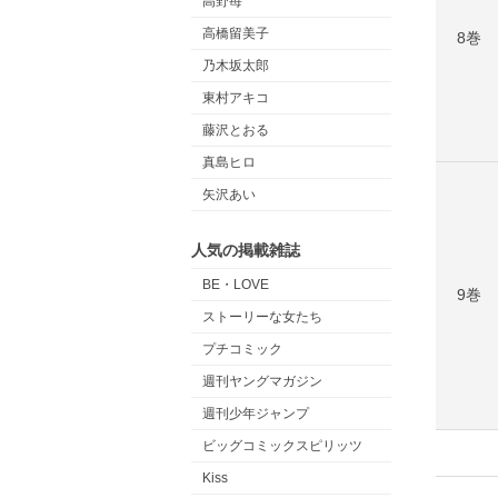
高野苺
高橋留美子
8巻
乃木坂太郎
東村アキコ
藤沢とおる
真島ヒロ
矢沢あい
人気の掲載雑誌
BE・LOVE
9巻
ストーリーな女たち
プチコミック
週刊ヤングマガジン
週刊少年ジャンプ
ビッグコミックスピリッツ
Kiss