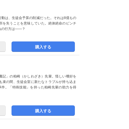
行動は、生徒会予算の削減だった。それは8億もの
所を失うことを意味していた。絶体絶命のピンチ
執の行方は――？
購入する
書記」の柏崎（かしわざき）先輩。怪しい嗜好を
も束の間、生徒会室に新たなトラブルが持ち込ま
欺事件。「特殊技能」を持った柏崎先輩の助力を得
購入する