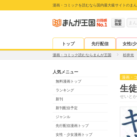
漫画・コミックを読むなら国内最大級サイトのまん
詳細
検索
トップ
先行配信
女性/
漫画・コミック読むならまんが王国
杉井光
人気メニュー
漫画・
無料漫画トップ
生
ランキング
せいとか
新刊
新刊配信予定
ジャンル
先行配信漫画トップ
女性・少女漫画トップ