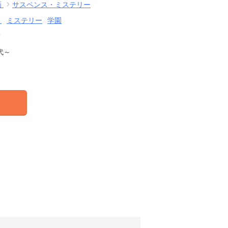
画
サスペンス・ミステリー
メ
ミステリー
学園
結
代～