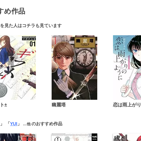
すめ作品
を見た人はコチラも見ています
ト±
幽麗塔
」 「
YUI
」
のおすすめ作品
…他