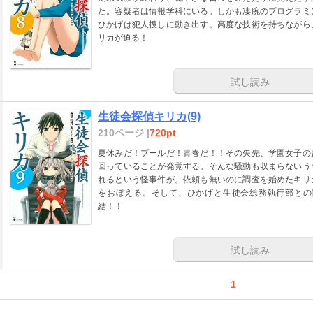
た。容疑者は情報学科にいる。しかも凄腕のプログラミ
ひかげは犯人捜しに動き出す。高度な技術を持ちながら
リカが迫る！
試し読み
生徒会探偵キリカ(9)
210ページ |
720pt
夏休みだ！プールだ！青春だ！！その矢先、学園女子の
回っていることが発覚する。そんな騒動も収まらないう
れるという怪事件が。依頼も無いのに調査を始めたキリ
をおぼえる。そして、ひかげと生徒会総務執行部との
結！！
試し読み
1