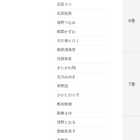
石田スイ
石田拓実
6巻
海野つなみ
楳図かずお
大久保ヒロミ
御茶漬海苔
河原和音
きたがわ翔
北川みゆき
7巻
草野誼
さかたのり子
椎名軽穂
新條まゆ
清野とおる
曽根富美子