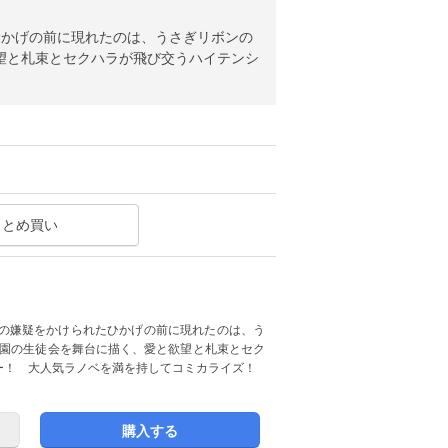
たひかげの前に現れたのは、うさぎリボンの
欲望と札束とセクハラが飛び交うハイテンシ
！
まとめ買い
盗犯の嫌疑をかけられたひかげの前に現れたのは、う
学園の生徒会を舞台に描く、愛と欲望と札束とセク
ー！ 大人気ラノベを満を持してコミカライズ！
購入する