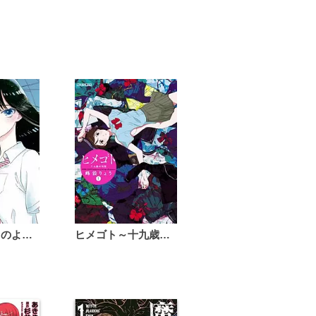
恋は雨上がりのように
ヒメゴト～十九歳の制服～