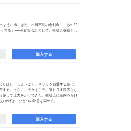
のように出てきた、出所不明の余剰金。「あの22
なってる」──生徒会会計として、生徒会探偵とし
購入する
じりばし・しょうご）。キリカを偏愛する彼は、
言する。さらに、彼女を手元に連れ戻す障害とな
行使して圧力をかけてきた。生徒会に迷惑をかけ
たひかげは、ひとつの決意を固める。
購入する