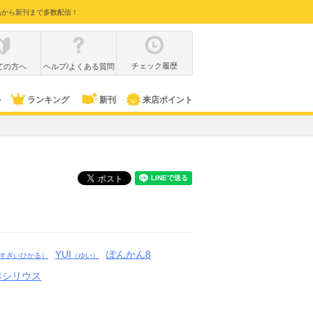
品から新刊まで多数配信！
チェック履歴
ての方へ
ヘルプ/よくある質問
ル
ランキング
新刊
来店ポイント
YUI
ぽんかん8
すぎいひかる）
（ゆい）
年シリウス