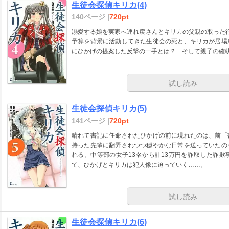
生徒会探偵キリカ(4)
140ページ |
720pt
溺愛する娘を実家へ連れ戻さんとキリカの父親の取った
予算を背景に活動してきた生徒会の死と、キリカが居場
にひかげの提案した反撃の一手とは？ そして親子の確
試し読み
生徒会探偵キリカ(5)
141ページ |
720pt
晴れて書記に任命されたひかげの前に現れたのは、前「
持った先輩に翻弄されつつ穏やかな日常を送っていたの
れる。中等部の女子13名から計13万円を詐取した詐
て、ひかげとキリカは犯人像に迫っていく……。
試し読み
生徒会探偵キリカ(6)