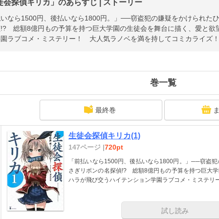
徒会探偵キリカ」のあらすじ | ストーリー
いなら1500円、後払いなら1800円。」──窃盗犯の嫌疑をかけられ
!? 総額8億円もの予算を持つ巨大学園の生徒会を舞台に描く、愛と
学園ラブコメ・ミステリー！ 大人気ラノベを満を持してコミカライズ
巻一覧
最終巻
生徒会探偵キリカ(1)
147ページ |
720pt
「前払いなら1500円、後払いなら1800円。」──窃
さぎリボンの名探偵!? 総額8億円もの予算を持つ巨大
ハラが飛び交うハイテンション学園ラブコメ・ミステリ
試し読み