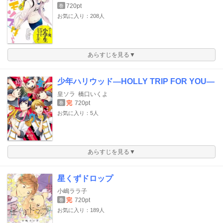
720pt
巻
お気に入り：208人
あらすじを見る▼
少年ハリウッド―HOLLY TRIP FOR YOU―
皇ソラ
橋口いくよ
完
720pt
巻
お気に入り：5人
あらすじを見る▼
星くずドロップ
小嶋ララ子
完
720pt
巻
お気に入り：189人