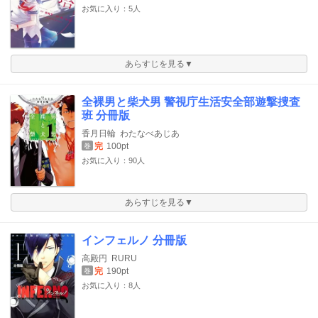
お気に入り：5人
あらすじを見る▼
全裸男と柴犬男 警視庁生活安全部遊撃捜査
班 分冊版
香月日輪
わたなべあじあ
完
100pt
巻
お気に入り：90人
あらすじを見る▼
インフェルノ 分冊版
高殿円
RURU
完
190pt
巻
お気に入り：8人