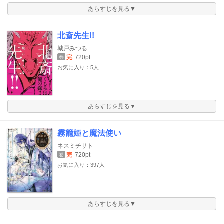
あらすじを見る▼
北斎先生!!
城戸みつる
完
720pt
巻
お気に入り：5人
あらすじを見る▼
霧籠姫と魔法使い
ネスミチサト
完
720pt
巻
お気に入り：397人
あらすじを見る▼