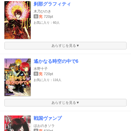
刹那グラフィティ
木乃ひのき
完
720pt
巻
お気に入り：60人
あらすじを見る▼
遙かなる時空の中で6
水野十子
完
720pt
巻
お気に入り：116人
あらすじを見る▼
戦国ヴァンプ
ほおのきソラ
完
630pt
巻