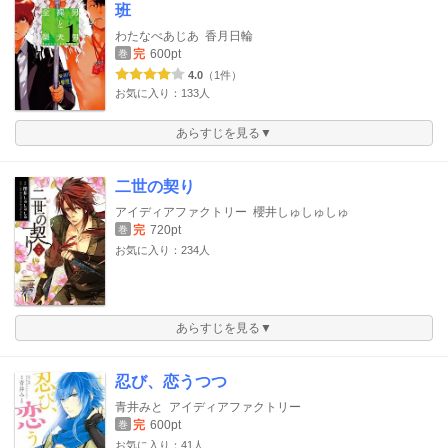
班
わたなべあじあ
香月日輪
完
600pt
巻
4.0
（1件）
お気に入り：133人
あらすじを見る▼
二世の契り
アイディアファクトリー
櫻井しゅしゅしゅ
完
720pt
巻
お気に入り：234人
あらすじを見る▼
忍び、恋うつつ
青井みと
アイディアファクトリー
完
600pt
巻
お気に入り：41人