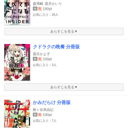
森博嗣
霜月かいり
完
190pt
巻
お気に入り：28人
あらすじを見る▼
クドラクの晩餐 分冊版
霜月かよ子
完
100pt
巻
お気に入り：3人
あらすじを見る▼
かみだらけ 分冊版
殿ヶ谷美由記
完
190pt
巻
お気に入り：7人