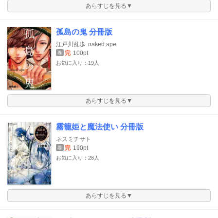
あらすじを見る▼
孤島の鬼 分冊版
江戸川乱歩
naked ape
完
100pt
巻
お気に入り：19人
あらすじを見る▼
霧籠姫と魔法使い 分冊版
ネスミチサト
完
190pt
巻
お気に入り：28人
あらすじを見る▼