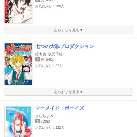
お気に入り：200人
あらすじを見る▼
七つの大罪プロダクション
鈴木央
坂元千笑
完
540pt
巻
お気に入り：27人
あらすじを見る▼
マーメイド・ボーイズ
さらちよみ
720pt
巻
お気に入り：122人