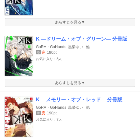
あらすじを見る▼
K ―ドリーム・オブ・グリーン― 分冊版
GoRA・GoHands
黒榮ゆい
他
完
190pt
巻
お気に入り：8人
あらすじを見る▼
K ―メモリー・オブ・レッド― 分冊版
GoRA・GoHands
黒榮ゆい
他
完
190pt
巻
お気に入り：7人