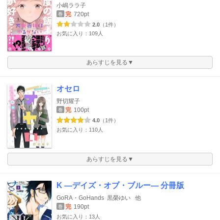
小嶋ララ子
完
720pt
巻
2.0
（1件）
お気に入り：109人
あらすじを見る▼
オセロ
野切耀子
完
100pt
巻
4.0
（1件）
お気に入り：110人
あらすじを見る▼
K ―デイズ・オブ・ブルー― 分冊版
GoRA・GoHands
黒榮ゆい
他
完
190pt
巻
お気に入り：13人