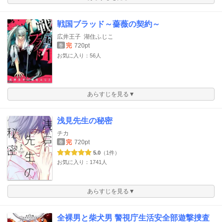
戦国ブラッド～薔薇の契約～
広井王子
湖住ふじこ
完
720pt
巻
お気に入り：56人
あらすじを見る▼
浅見先生の秘密
チカ
完
720pt
巻
5.0
（1件）
お気に入り：1741人
あらすじを見る▼
全裸男と柴犬男 警視庁生活安全部遊撃捜査