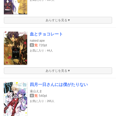
あらすじを見る▼
血とチョコレート
naked ape
完
720pt
巻
お気に入り：44人
あらすじを見る▼
四月一日さんには僕がたりない
遠山えま
完
540pt
巻
お気に入り：265人