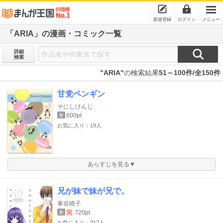
新規登録
ログイン
メニュー
「ARIA」の漫画・コミック一覧
詳細
検索
"ARIA"
の検索結果
51～100件/全150件
甘党ペンギン
そにしけんじ
600pt
巻
お気に入り：19人
あらすじを見る▼
兄が妹で妹が兄で。
車谷晴子
完
720pt
巻
お気に入り：317人