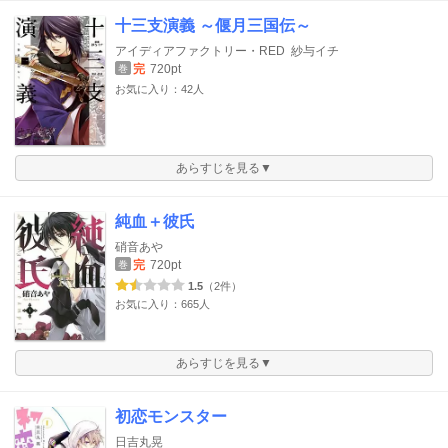
十三支演義 ～偃月三国伝～
アイディアファクトリー・RED
紗与イチ
完
720pt
巻
お気に入り：42人
あらすじを見る▼
純血＋彼氏
硝音あや
完
720pt
巻
1.5
（2件）
お気に入り：665人
あらすじを見る▼
初恋モンスター
日吉丸晃