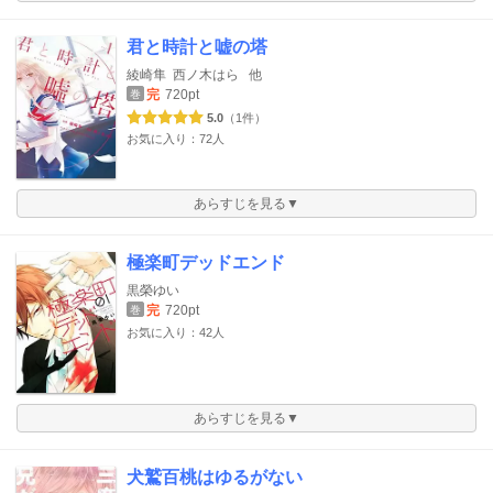
君と時計と嘘の塔
綾崎隼
西ノ木はら
他
完
720pt
巻
5.0
（1件）
お気に入り：72人
あらすじを見る▼
極楽町デッドエンド
黒榮ゆい
完
720pt
巻
お気に入り：42人
あらすじを見る▼
犬鷲百桃はゆるがない