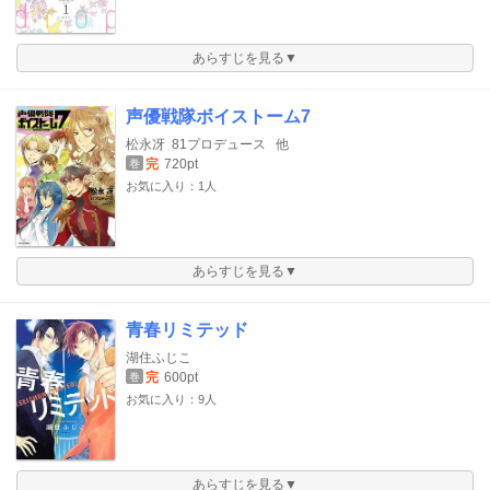
あらすじを見る▼
声優戦隊ボイストーム7
松永冴
81プロデュース
他
完
720pt
巻
お気に入り：1人
あらすじを見る▼
青春リミテッド
湖住ふじこ
完
600pt
巻
お気に入り：9人
あらすじを見る▼