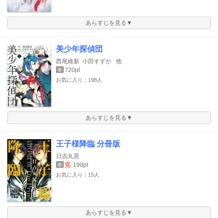
あらすじを見る▼
美少年探偵団
西尾維新
小田すずか
他
720pt
巻
お気に入り：198人
あらすじを見る▼
王子様降臨 分冊版
日吉丸晃
完
190pt
巻
お気に入り：15人
あらすじを見る▼