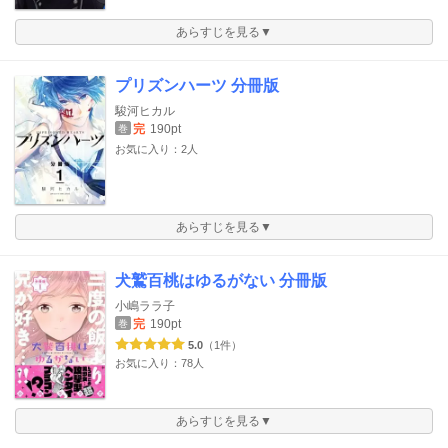
あらすじを見る▼
プリズンハーツ 分冊版
駿河ヒカル
完
190pt
巻
お気に入り：2人
あらすじを見る▼
犬鷲百桃はゆるがない 分冊版
小嶋ララ子
完
190pt
巻
5.0
（1件）
お気に入り：78人
あらすじを見る▼