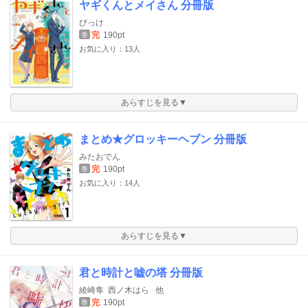
ヤギくんとメイさん 分冊版
びっけ
完
190pt
巻
お気に入り：13人
あらすじを見る▼
まとめ★グロッキーヘブン 分冊版
みたおでん
完
190pt
巻
お気に入り：14人
あらすじを見る▼
君と時計と嘘の塔 分冊版
綾崎隼
西ノ木はら
他
完
190pt
巻