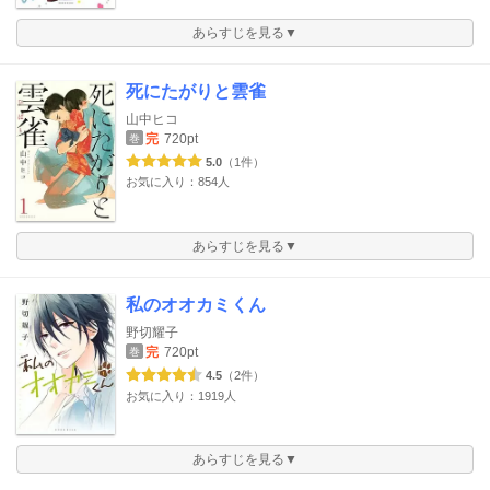
あらすじを見る▼
死にたがりと雲雀
山中ヒコ
完
720pt
巻
5.0
（1件）
お気に入り：854人
あらすじを見る▼
私のオオカミくん
野切耀子
完
720pt
巻
4.5
（2件）
お気に入り：1919人
あらすじを見る▼