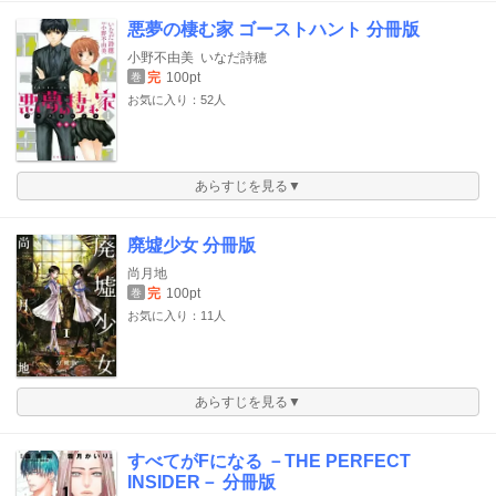
悪夢の棲む家 ゴーストハント 分冊版
小野不由美
いなだ詩穂
完
100pt
巻
お気に入り：52人
あらすじを見る▼
廃墟少女 分冊版
尚月地
完
100pt
巻
お気に入り：11人
あらすじを見る▼
すべてがFになる －THE PERFECT
INSIDER－ 分冊版