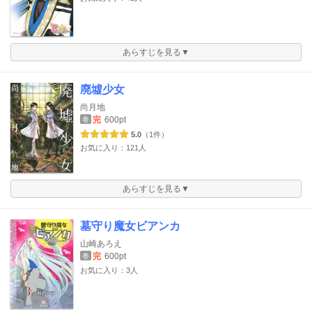
あらすじを見る▼
廃墟少女
尚月地
完
600pt
巻
5.0
（1件）
お気に入り：121人
あらすじを見る▼
墓守り魔女ビアンカ
山崎あろえ
完
600pt
巻
お気に入り：3人