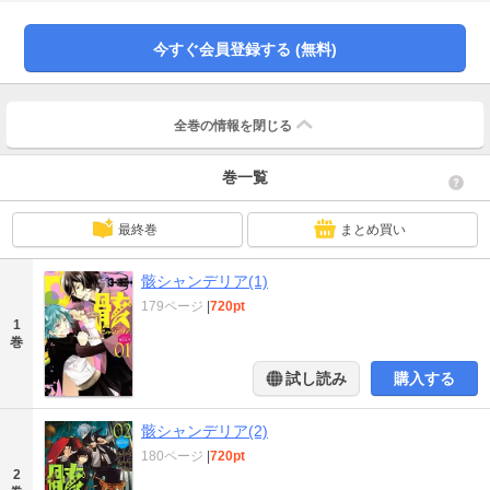
で……？ 死体使いの魔術によって、死体が資源として使われる世界。とある
主従の秘密ライフ。
今すぐ会員登録する (無料)
全巻の情報を
閉じる
巻一覧
最終巻
まとめ買い
骸シャンデリア(1)
179ページ
|
720pt
1
巻
試し読み
購入する
骸シャンデリア(2)
180ページ
|
720pt
2