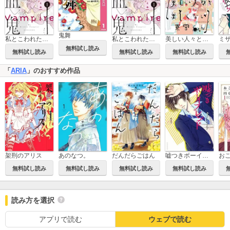
鬼舞
私とこわれた吸血鬼
私とこわれた吸血鬼 分冊版
美しい人々と美しくない東雲くん
無料試し読み
無料試し読み
無料試し読み
無料試し読み
「
ARIA
」のおすすめ作品
架刑のアリス
あのなつ。
だんだらごはん
嘘つきボーイフレンド
無料試し読み
無料試し読み
無料試し読み
無料試し読み
読み方を選択
アプリで読む
ウェブで読む