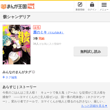
新規登録
ログイン
メニュー
骸シャンデリア
女性
厘のミキ
（りんのみき）
3巻
完結
34人
がお気に入り登録中
無料試し読み
みんなのまんがタグ
タグ編集
あらすじ | ストーリー
今夜のごはんはご主人様！ キュートで食人鬼（グール）な従僕がご主人様を
捕食!? ――ヨマイくんのご主人様ゼンは、国一番の死体使い（ネクロマンサ
ー）。変わり者でクールで、ヨマイくんが他人と喋るのも許さない、厳しい
人。でも好奇心いっぱいの食人鬼ヨマイくんは、外の世界に興味津々
もっと詳細を見る▼