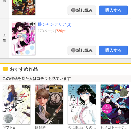
巻
試し読み
購入する
骸シャンデリア(3)
173ページ
|
720pt
3
巻
試し読み
購入する
おすすめ作品
この作品を見た人はコチラも見ています
恋は雨上がりのように
ギフト±
幽麗塔
ヒメゴト～十九歳の制服～