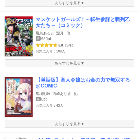
あらすじを見る▼
マスケットガールズ！～転生参謀と戦列乙
女たち～（コミック）
飛鳥あると
漂月
他
650pt
巻
5.0
（3件）
お気に入り：189人
あらすじを見る▼
【単話版】商人令嬢はお金の力で無双する
@COMIC
馬場彩玖
西崎ありす
他
0pt
巻
お気に入り：43人
あらすじを見る▼