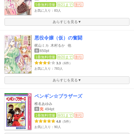
5冊無料増量
8/21まで
割引
お気に入り：83人
あらすじを見る▼
悪役令嬢（仮）の奮闘
梶山ミカ
木村るか
他
650pt
巻
1冊無料増量
8/20まで
割引
3.3
（6件）
お気に入り：783人
あらすじを見る▼
ペンギン☆ブラザーズ
椎名あゆみ
完
494pt
巻
1冊無料増量
8/31まで
割引
4.8
（5件）
お気に入り：90人