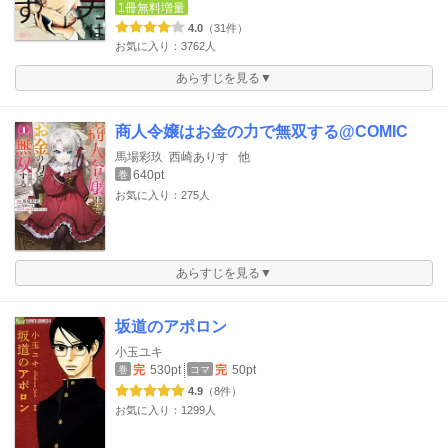
1冊無料増量
4.0
（31件）
お気に入り：3762人
あらすじを見る▼
商人令嬢はお金の力で無双する@COMIC
馬場彩玖
西崎ありす
他
640pt
巻
お気に入り：275人
あらすじを見る▼
坂道のアポロン
小玉ユキ
完
530pt
完
50pt
巻
コマ
4.9
（8件）
お気に入り：1299人