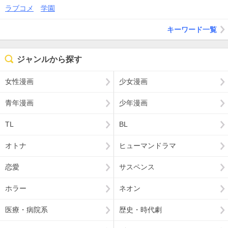
ラブコメ
学園
キーワード一覧
ジャンルから探す
女性漫画
少女漫画
青年漫画
少年漫画
TL
BL
オトナ
ヒューマンドラマ
恋愛
サスペンス
ホラー
ネオン
医療・病院系
歴史・時代劇