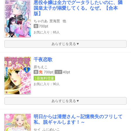
悪役令嬢は全力でグータラしたいのに、隣
国皇太子が溺愛してくる。なぜ。【合本
版】
ちゃのあ
里海慧
他
700pt
巻
お気に入り：65人
あらすじを見る▼
千夜恋歌
原ちえこ
完
700pt
40pt
巻
コマ
1冊無料増量
お気に入り：90人
あらすじを見る▼
明日からは清楚さん～記憶喪失のフリして
私、脱ギャルします！～
セイ
ふじめいこ