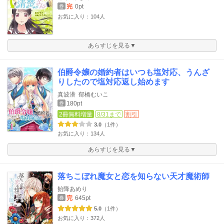
完
0pt
巻
お気に入り：104人
あらすじを見る▼
伯爵令嬢の婚約者はいつも塩対応、うんざ
りしたので塩対応返し始めます
真波潜
郁橋むいこ
180pt
巻
2冊無料増量
8/31まで
割引
3.0
（1件）
お気に入り：134人
あらすじを見る▼
落ちこぼれ魔女と恋を知らない天才魔術師
飴降あめり
完
645pt
巻
5.0
（1件）
お気に入り：372人