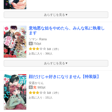
あらすじを見る▼
意地悪な姑をやめたら、みんな私に執着し
ます
ソマン
Rana
750pt
巻
3.0
（1件）
お気に入り：366人
あらすじを見る▼
顔だけじゃ好きになりません【特装版】
安斎かりん
完
980pt
巻
3.0
（1件）
お気に入り：151人