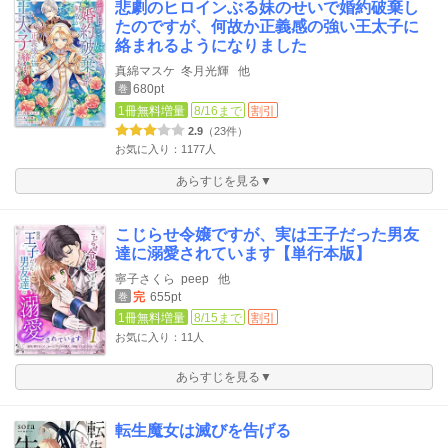
悲劇のヒロインぶる妹のせいで婚約破棄し
たのですが、何故か正義感の強い王太子に
絡まれるようになりました
真綿マスケ
冬月光輝
他
680pt
巻
1冊無料増量
8/16まで
割引
2.9
（23件）
お気に入り：1177人
あらすじを見る▼
こじらせ令嬢ですが、実は王子だった男友
達に溺愛されています【単行本版】
寧子さくら
peep
他
完
655pt
巻
1冊無料増量
8/15まで
割引
お気に入り：11人
あらすじを見る▼
転生魔女は滅びを告げる