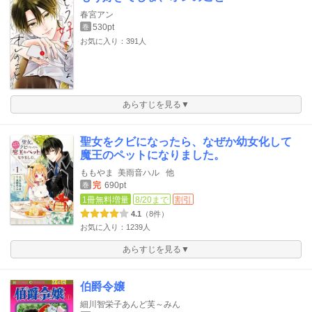
春宮アン
530pt
巻
お気に入り：391人
あらすじを見る▼
聖女をクビになったら、なぜか幼女化して
魔王のペットになりました。
ももやま
美雨音ハル
他
完
690pt
巻
1冊無料増量
8/20まで
割引
4.1
（8件）
お気に入り：1239人
あらすじを見る▼
伯爵令嬢
細川智栄子あんど芙～みん