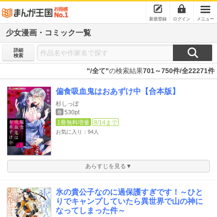
新規登録
ログイン
メニュー
少女漫画・コミック一覧
詳細
検索
"/全て"
の検索結果
701～750件/全22271件
偏食吸血鬼はおあずけ中【合本版】
杉しっぽ
530pt
巻
1冊無料増量
8/14まで
お気に入り：94人
あらすじを見る▼
氷の貴公子なのに過保護すぎです！～ひと
りでキャンプしていたら異世界で山の神に
なってしまった件～