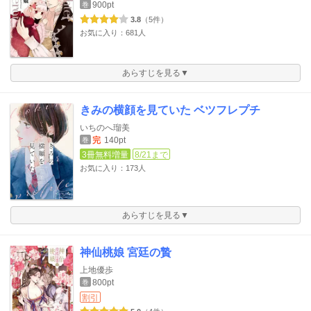
900pt
巻
3.8
（5件）
お気に入り：681人
あらすじを見る▼
きみの横顔を見ていた ベツフレプチ
いちのへ瑠美
完
140pt
巻
3冊無料増量
8/21まで
お気に入り：173人
あらすじを見る▼
神仙桃娘 宮廷の贄
上地優歩
800pt
巻
割引