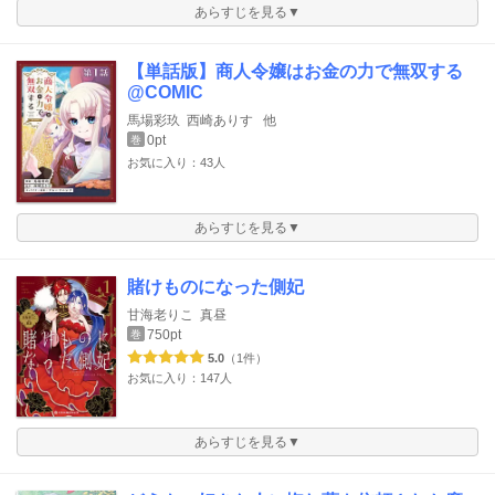
あらすじを見る▼
【単話版】商人令嬢はお金の力で無双する
@COMIC
馬場彩玖
西崎ありす
他
0pt
巻
お気に入り：43人
あらすじを見る▼
賭けものになった側妃
甘海老りこ
真昼
750pt
巻
5.0
（1件）
お気に入り：147人
あらすじを見る▼