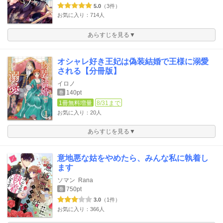
5.0
（3件）
お気に入り：714人
あらすじを見る▼
オシャレ好き王妃は偽装結婚で王様に溺愛
される【分冊版】
イロノ
140pt
巻
1冊無料増量
8/31まで
お気に入り：20人
あらすじを見る▼
意地悪な姑をやめたら、みんな私に執着し
ます
ソマン
Rana
750pt
巻
3.0
（1件）
お気に入り：366人