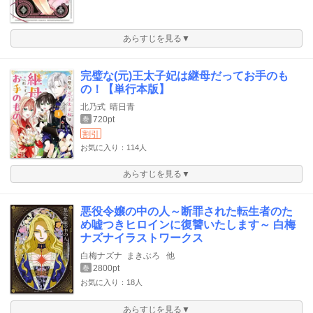
あらすじを見る▼
完璧な(元)王太子妃は継母だってお手のも
の！【単行本版】
北乃式
晴日青
720pt
巻
割引
お気に入り：114人
あらすじを見る▼
悪役令嬢の中の人～断罪された転生者のた
め嘘つきヒロインに復讐いたします～ 白梅
ナズナイラストワークス
白梅ナズナ
まきぶろ
他
2800pt
巻
お気に入り：18人
あらすじを見る▼