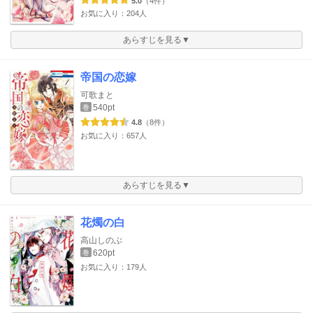
5.0
（4件）
お気に入り：204人
あらすじを見る▼
帝国の恋嫁
可歌まと
540pt
巻
4.8
（8件）
お気に入り：657人
あらすじを見る▼
花燭の白
高山しのぶ
620pt
巻
お気に入り：179人