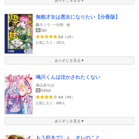
あらすじを見る▼
無能才女は悪女になりたい【分冊版】
轟斗ソラ
一分咲
他
0pt
巻
5.0
（1件）
お気に入り：182人
あらすじを見る▼
鳴川くんは泣かされたくない
遠山あちは
690pt
巻
4.0
（4件）
お気に入り：686人
あらすじを見る▼
もう好きでしょ、オレのこと