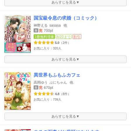
あらすじを見る▼
国宝級令息の求婚（コミック）
神野える
sasasa
他
完
700pt
巻
1冊無料増量
8/20まで
割引
5.0
（2件）
お気に入り：320人
あらすじを見る▼
異世界もふもふカフェ
高岡ゆう
ぷにちゃん
他
完
670pt
巻
4.8
（8件）
お気に入り：739人
あらすじを見る▼