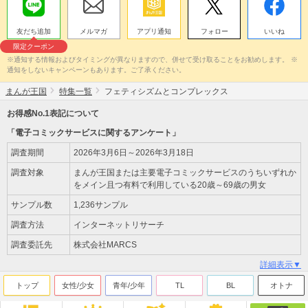
友だち追加
メルマガ
アプリ通知
フォロー
いいね
限定クーポン
※通知する情報およびタイミングが異なりますので、併せて受け取ることをお勧めします。 ※
通知をしないキャンペーンもあります。ご了承ください。
まんが王国
特集一覧
フェティシズムとコンプレックス
お得感No.1表記について
「電子コミックサービスに関するアンケート」
調査期間
2026年3月6日～2026年3月18日
調査対象
まんが王国または主要電子コミックサービスのうちいずれか
をメイン且つ有料で利用している20歳～69歳の男女
サンプル数
1,236サンプル
調査方法
インターネットリサーチ
調査委託先
株式会社MARCS
詳細表示▼
トップ
女性/少女
青年/少年
TL
BL
オトナ