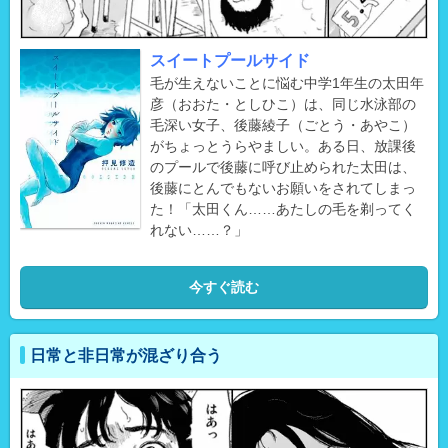
スイートプールサイド
毛が生えないことに悩む中学1年生の太田年
彦（おおた・としひこ）は、同じ水泳部の
毛深い女子、後藤綾子（ごとう・あやこ）
がちょっとうらやましい。ある日、放課後
のプールで後藤に呼び止められた太田は、
後藤にとんでもないお願いをされてしまっ
た！「太田くん……あたしの毛を剃ってく
れない……？」
今すぐ読む
日常と非日常が混ざり合う