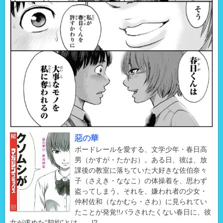
惡の華
ボードレールを愛する、文学少年・春日高
男（かすが・たかお）。ある日、彼は、放
課後の教室に落ちていた大好きな佐伯奈々
子（さえき・ななこ）の体操着を、思わず
盗ってしまう。それを、嫌われ者の少女・
仲村佐和（なかむら・さわ）に見られてい
たことが発覚!!バラされたくない春日に、彼
女が求めた“契約”とは……!?