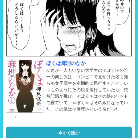
ぼくは麻理のなか
友達が一人もいない大学生の≪ぼく≫の唯
一の楽しみは、コンビニで見かけた名も知
らぬ女子高生を定期的に尾行すること。い
つものようにその娘を尾行していたら…突
然記憶が飛び、≪ぼく≫はその娘のベッド
で寝ていて、≪ぼく≫はその娘になってい
た。その娘は≪麻理≫という名だった
――。
今すぐ読む