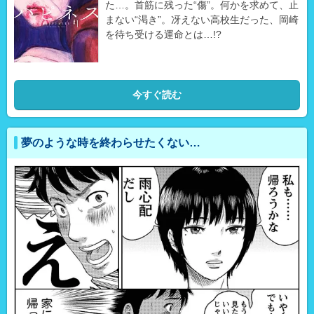
た…。首筋に残った“傷”。何かを求めて、止
まない“渇き”。冴えない高校生だった、岡崎
を待ち受ける運命とは…!?
今すぐ読む
夢のような時を終わらせたくない…