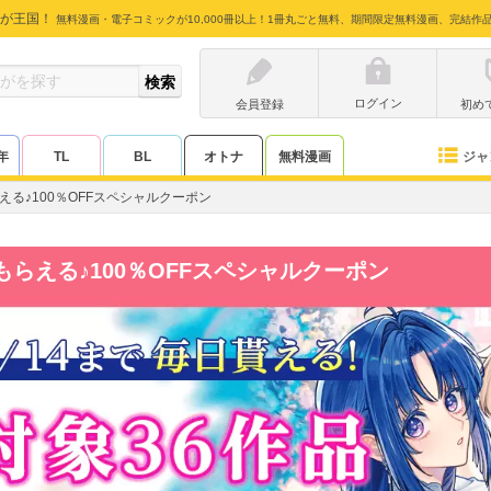
が王国！
無料漫画・電子コミックが10,000冊以上！1冊丸ごと無料、期間限定無料漫画、完結作
ログイン
会員登録
初め
ジャ
年
TL
BL
オトナ
無料漫画
える♪100％OFFスペシャルクーポン
もらえる♪100％OFFスペシャルクーポン