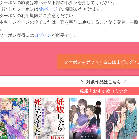
クーポンの取得は本ページ下部のボタンを押してください。
取得したクーポンは
Myページ
でご確認いただけます。
クーポンの利用期限にご注意ください。
本キャンペーンの全てまたは一部を事前に通知することなく変更、中断
。
クーポン獲得には
ログイン
が必要です。
クーポンをゲットするにはまずログイ
＼ 対象作品はこちら ／
厳選！おすすめコミック