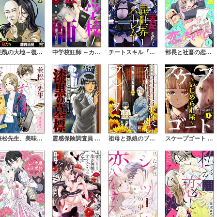
美醜の大地～復讐のために顔を捨てた女～
中学校狂師 ～カラス女は許さない～
チートスキル『支配』を使って異世界ハーレム！（分冊版）
部長と社畜の恋はもどかしい（分冊版）
兼松先生、美味しゅうございますか？（分冊版）
霊感保険調査員 神鳥谷サキ
祖母と孫娘のブルース
スケープゴート ～いじめられ屋～（分冊版）