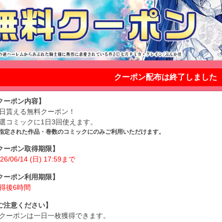
クーポン配布は終了しました
クーポン内容】
日貰える無料クーポン！
選コミックに1日3回使えます。
指定された作品・巻数のコミックにのみご利用いただけます。
クーポン取得期限】
26/06/14 (日) 17:59まで
クーポン利用期限】
得後6時間
ご注意ください】
クーポンは一日一枚獲得できます。