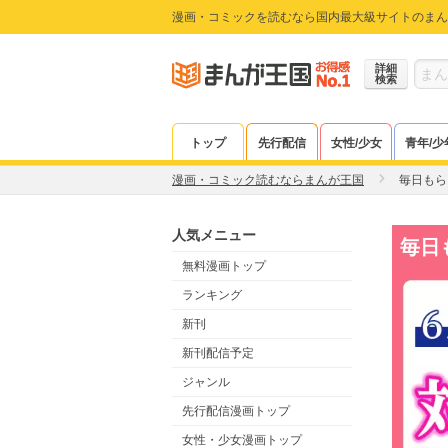
漫画・コミックを読むなら国内最大級サイトのまん
詳細
検索
トップ
先行配信
女性/少女
青年/少
漫画・コミック読むならまんが王国
毎日もら
人気メニュー
毎日
無料漫画トップ
ランキング
新刊
新刊配信予定
ジャンル
先行配信漫画トップ
女性・少女漫画トップ