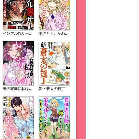
インフル怨サー。 ～顔を焼かれた私が復讐を誓った日～
あざとく、かわいく、したたかに ～私のこと、かわいいだけだと思ってた？～
夫の家庭に私はいない（分冊版）
新・蒼太の包丁