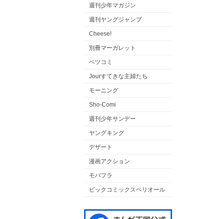
週刊少年マガジン
週刊ヤングジャンプ
Cheese!
別冊マーガレット
ベツコミ
Jourすてきな主婦たち
モーニング
Sho-Comi
週刊少年サンデー
ヤングキング
デザート
漫画アクション
モバフラ
ビックコミックスペリオール