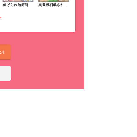
虐げられ治癒師として生きていくつもりでしたが最強黒騎士様に溺愛されるなんて聞いてません！（分冊版）
異世界召喚されたけど、俺はいらないらしいので、美少女ちゃんたち引き連れて、異世界と日本で楽しく過ごします。（分冊版）
。
ン!