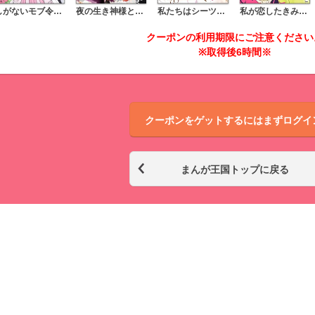
しがないモブ令嬢なので、王子の求婚は身に余ります！
夜の生き神様とすすかぶりの乙女
私たちはシーツの中で恋をする（分冊版）
私が恋したきみじゃない（分冊版）
クーポンの利用期限にご注意ください
※取得後6時間※
クーポンをゲットするにはまずログイ
まんが王国トップに戻る