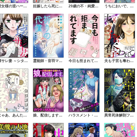
聖女様の逆ハーレムからあぶれた騎士様に熱烈に求愛されている件
妊娠したら死にたくなった～産褥期精神病～（分冊版）
29歳の不・純愛 ～あなたが恋しいだけだった～（分冊版）
うちにおいで、愛してあげる 若旦那様と極上同棲（分冊版）
壊サレ妻 ～シタ女は私の妊活友達～（分冊版）
今日も拒まれてます～セックスレス・ハラスメント 嫁日記～
夫も子宮も奪われて（分冊版）
霊能師・音羽マリアの浄霊ファイル
じゃあ、あんたが作ってみろよ
娘、配信します。～子供を晒す毒親たち～（分冊版）
ハラスメント・シンデレラ 毒親からの脱出婚（分冊版）
異常死体解剖ファイル