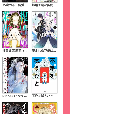
35歳の不・純愛 ～あなたが恋しいだけだった～（分冊版）
離婚予定の契約婚なのに、冷酷公爵様に執着されています（分冊版）
復讐嬢 茉莉花（分冊版）
望まれぬ花嫁は一途に皇太子を愛す《フルカラー》
DINKsのトツキトオカ 「産まない女」はダメですか？
不浄を拭うひと