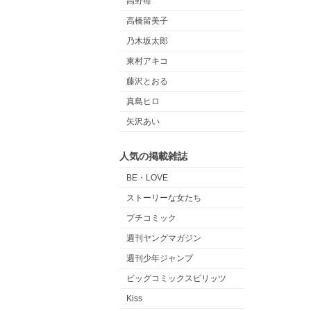
高野苺
高橋留美子
乃木坂太郎
東村アキコ
藤沢とおる
真島ヒロ
矢沢あい
人気の掲載雑誌
BE・LOVE
ストーリーな女たち
プチコミック
週刊ヤングマガジン
週刊少年ジャンプ
ビッグコミックスピリッツ
Kiss