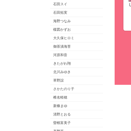
石田スイ
石田拓実
海野つなみ
楳図かずお
大久保ヒロミ
御茶漬海苔
河原和音
きたがわ翔
北川みゆき
草野誼
さかたのり子
椎名軽穂
新條まゆ
清野とおる
曽根富美子