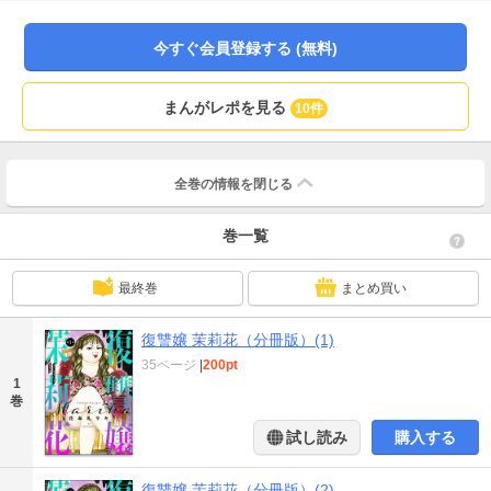
な嫌がらせにショックを受けた茉莉花は、その場で突然意識を失ってしまう。
しかし気づくと、なぜか両手は汚れ身に覚えのない場所に座っていた。さらに
は、赤木が事故で重傷を負ったと連絡を受け……!? ――陰で嘲笑しATM扱い
今すぐ会員登録する (無料)
する偽りの親友に、性欲の捌け口に利用するゲス上司。次々に襲いかかる非道
な仕打ちに、茉莉花の中のもうひとりの「茉莉花」が目覚め牙を剥く！ 最下
層デブスの壮絶復讐劇、いざ開幕――!! ※この作品は、『ストーリーな女た
まんがレポを見る
10件
ち ブラックVol.51』に収録されています。重複購入にご注意ください。
全巻の情報を
閉じる
巻一覧
最終巻
まとめ買い
復讐嬢 茉莉花（分冊版）(1)
35ページ
|
200pt
1
巻
試し読み
購入する
復讐嬢 茉莉花（分冊版）(2)