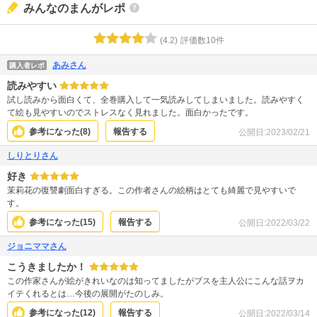
みんなのまんがレポ
(
4.2
)
評価数
10
件
あみさん
購入者レポ
読みやすい
試し読みから面白くて、全巻購入して一気読みしてしまいました。読みやすく
て絵も見やすいのでストレスなく見れました。面白かったです。
参考になった(
8
)
報告する
公開日:
2023/02/21
しりとりさん
好き
茉莉花の復讐劇面白すぎる。この作者さんの絵柄はとても綺麗で見やすいで
す。
参考になった(
15
)
報告する
公開日:
2022/03/22
ジョニママさん
こうきましたか！
この作家さんが絵がきれいなのは知ってましたがブスを主人公にこんな話ヲカ
イテくれるとは…今後の展開がたのしみ。
参考になった(
12
)
報告する
公開日:
2022/03/14