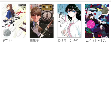
恋は雨上がりのように
ギフト±
幽麗塔
ヒメゴト～十九歳の制服～