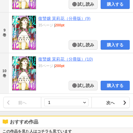
試し読み
購入する
復讐嬢 茉莉花（分冊版）(9)
35ページ
|
200pt
9
巻
試し読み
購入する
復讐嬢 茉莉花（分冊版）(10)
35ページ
|
200pt
10
巻
試し読み
購入する
前へ
次へ
おすすめ作品
この作品を見た人はコチラも見ています