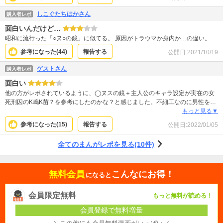
しこぐたちはかさん
購入者レポ
面白いんだけど…
昭和に流行った「○ヌ○の鏡」に似てる。 原因がトラウマか身内か…の違い。
参考になった(
44
)
報告する
公開日:
2021/10/19
ゲストさん
購入者レポ
面白い
他の方がレポされているように、◯ヌスの鏡＋主人公のキャラ設定が実在の女
死刑囚のK嶋K苗？を参考にしたのかな？と感じました。不細工なのに男性を虜
にする所とがが。話としては面白いので今の所全巻購入しています。
もっと見る▼
参考になった(
15
)
報告する
公開日:
2022/01/05
全てのまんがレポを見る(10件)
無料会員
こんなにお得！
になると
会員限定無料
もっと無料が読める！
会員登録で無料増量