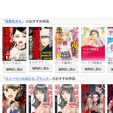
「
花牟礼サキ
」 のおすすめ作品
まんがでイッキ読み！ 浅見光彦旅情ミステリーSP
ベッドで朝食を
モラハラ夫の復讐代行いたします！（分冊版）
ビッチ毒母と最下層JK ～入れ替わったあなたは私のモノ～
無料試し読み
無料試し読み
無料試し読み
無料試し読み
「
ストーリーな女たち ブラック
」のおすすめ作品