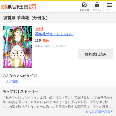
新規登録
ログイン
メニュー
復讐嬢 茉莉花（分冊版）
女性
花牟礼サキ
（はなむれさき）
15巻
完結
806人
がお気に入り登録中
無料試し読み
みんなのまんがタグ
タグ編集
あらすじ | ストーリー
「私をコケにしたやつら、全員、必ず地獄へ堕としてあげるわ!!」学生時代から
醜い容姿を罵られ、家族からも疎まれ続けてきた千石茉莉花。優秀な弟と比
べ、内気で取り柄もない自分に激しい劣等感を抱える茉莉花は、ずっと肩身の
狭いバイト生活を続けていた。そんなある日、バイトの性悪同僚・赤木の卑劣
もっと詳細を見る▼