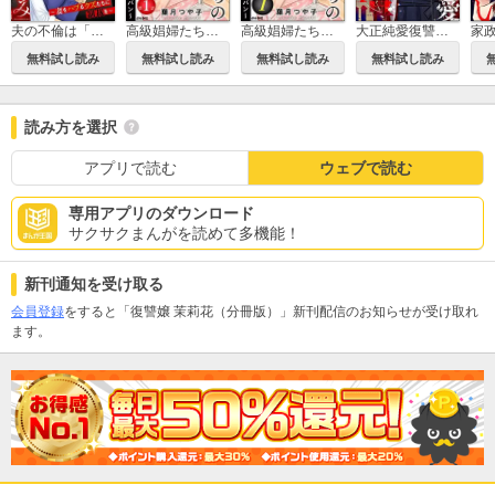
夫の不倫は「町ぐるみ」 ～妻をハブるクズたちに制裁を～（分冊版）
高級娼婦たちの寝室 ～闇聖母スカウトキャラバン～（分冊版）
高級娼婦たちの寝室 ～闇聖母スカウトキャラバン～
大正純愛復讐譚 ～母を焼き殺された私は鬼と化す～
無料試し読み
無料試し読み
無料試し読み
無料試し読み
読み方を選択
アプリで読む
ウェブで読む
専用アプリのダウンロード
サクサクまんがを読めて多機能！
新刊通知を受け取る
会員登録
をすると「復讐嬢 茉莉花（分冊版）」新刊配信のお知らせが受け取れ
ます。