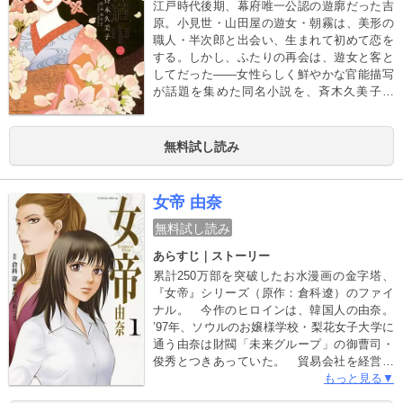
江戸時代後期、幕府唯一公認の遊廓だった吉
原。小見世・山田屋の遊女・朝霧は、美形の
職人・半次郎と出会い、生まれて初めて恋を
する。しかし、ふたりの再会は、遊女と客と
してだった――女性らしく鮮やかな官能描写
が話題を集めた同名小説を、斉木久美子が
瑞々しいタッチで完全ビジュアル化。遊女た
ちの切なくも華麗な恋物語が幕を開ける！
無料試し読み
女帝 由奈
無料試し読み
あらすじ｜ストーリー
累計250万部を突破したお水漫画の金字塔、
『女帝』シリーズ（原作：倉科遼）のファイ
ナル。 今作のヒロインは、韓国人の由奈。
’97年、ソウルのお嬢様学校・梨花女子大学に
通う由奈は財閥「未来グループ」の御曹司・
俊秀とつきあっていた。 貿易会社を経営す
る由奈の父は、京城銀行から融資を断られて
もっと見る▼
自殺。由奈は家族を養うためと覚悟を決め