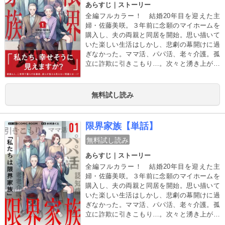
あらすじ｜ストーリー
全編フルカラー！ 結婚20年目を迎えた主
婦・佐藤美咲。３年前に念願のマイホームを
購入し、夫の両親と同居を開始。思い描いて
いた楽しい生活はしかし、悲劇の幕開けに過
ぎなかった。ママ活、パパ活、老々介護。孤
立に詐欺に引きこもり…。次々と湧き上がる
問題を前に、崩壊寸前の佐藤家はどう立ち向
かうのか。現代社会の問題満載、限界家族の
運命は、予測不可能な展開に…！？
無料試し読み
限界家族【単話】
無料試し読み
あらすじ｜ストーリー
全編フルカラー！ 結婚20年目を迎えた主
婦・佐藤美咲。３年前に念願のマイホームを
購入し、夫の両親と同居を開始。思い描いて
いた楽しい生活はしかし、悲劇の幕開けに過
ぎなかった。ママ活、パパ活、老々介護。孤
立に詐欺に引きこもり…。次々と湧き上がる
問題を前に、崩壊寸前の佐藤家はどう立ち向