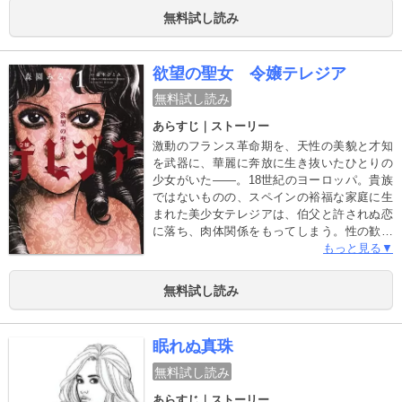
て、夜の世界「ルームサロン」で働き始める
無料試し読み
――自分と家族を不幸のどん底に陥れた者た
ちを見返すべく、数々の苦難を乗り越えなが
ら「女帝」へとのし上がっていく由奈の成長
欲望の聖女 令嬢テレジア
物語。
無料試し読み
あらすじ｜ストーリー
激動のフランス革命期を、天性の美貌と才知
を武器に、華麗に奔放に生き抜いたひとりの
少女がいた――。18世紀のヨーロッパ。貴族
ではないものの、スペインの裕福な家庭に生
まれた美少女テレジアは、伯父と許されぬ恋
に落ち、肉体関係をもってしまう。性の歓び
に目覚めた彼女と、彼女の肉体に夢中になる
もっと見る▼
伯父。だが、ふたりの関係は両親の知るとこ
ろとなり…。フランス革命を終結させ、「熱
無料試し読み
月(テルミドール)の聖母」と呼ばれた実在の人
物であるテレジアの、愛の遍歴が幕を開ける!
眠れぬ真珠
無料試し読み
あらすじ｜ストーリー