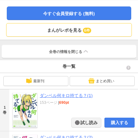
今すぐ会員登録する (無料)
まんがレポを見る
6件
全巻の情報を
閉じる
巻一覧
最新刊
まとめ買い
ダンベル何キロ持てる？(1)
153ページ
|
690pt
1
巻
試し読み
購入する
ダンベル何キロ持てる？(2)