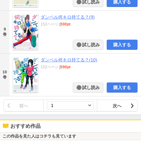
試し読み
購入する
ダンベル何キロ持てる？(9)
152ページ
|
590pt
9
巻
試し読み
購入する
ダンベル何キロ持てる？(10)
152ページ
|
590pt
10
巻
試し読み
購入する
前へ
次へ
おすすめ作品
この作品を見た人はコチラも見ています