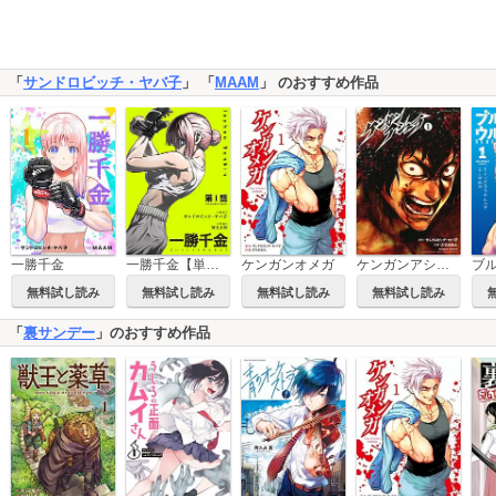
「
サンドロビッチ・ヤバ子
」 「
MAAM
」 のおすすめ作品
一勝千金
一勝千金【単話】
ケンガンオメガ
ケンガンアシュラ
ブ
無料試し読み
無料試し読み
無料試し読み
無料試し読み
「
裏サンデー
」のおすすめ作品