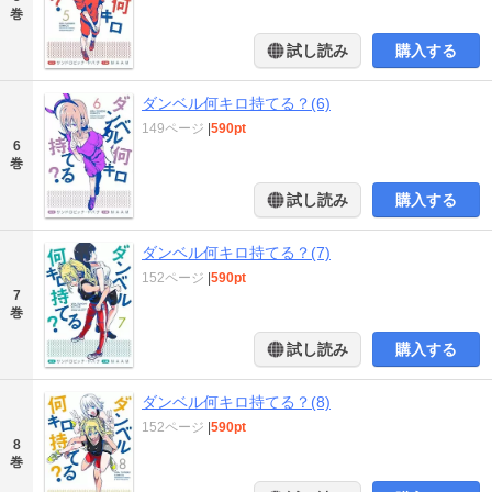
巻
試し読み
購入する
ダンベル何キロ持てる？(6)
149ページ
|
590pt
6
巻
試し読み
購入する
ダンベル何キロ持てる？(7)
152ページ
|
590pt
7
巻
試し読み
購入する
ダンベル何キロ持てる？(8)
152ページ
|
590pt
8
巻