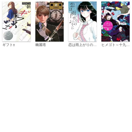
恋は雨上がりのように
ギフト±
幽麗塔
ヒメゴト～十九歳の制服～