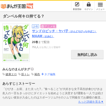
新規登録
ログイン
メニュー
ダンベル何キロ持てる？
少年
アニメ化
サンドロビッチ・ヤバ子
（さんどろびっちやばこ）
MAAM
（まあむ）
20巻
まで配信
751人
がお気に入り登録中
無料試し読み
みんなのまんがタグ
健康エロ
筋トレ
褐色
タグ編集
あらすじ | ストーリー
「ひびき…お前、また太った?」”食べること”が大好きな女子高生紗倉ひびきは
友人の一言をきっかけにダイエットを始めようと決意する!!運動を一人では続け
られない彼女が入会したのはスポーツジム!!そのジムで同級生でお嬢様の奏流院
朱美と出会うのだが…!!理想のカラダを手に入れるため、彼女のトレーニングが
もっと詳細を見る▼
始まる――!!