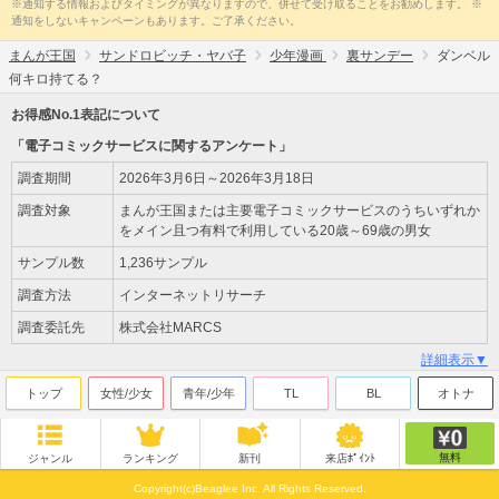
※通知する情報およびタイミングが異なりますので、併せて受け取ることをお勧めします。 ※
通知をしないキャンペーンもあります。ご了承ください。
まんが王国
サンドロビッチ・ヤバ子
少年漫画
裏サンデー
ダンベル
何キロ持てる？
お得感No.1表記について
「電子コミックサービスに関するアンケート」
調査期間
2026年3月6日～2026年3月18日
調査対象
まんが王国または主要電子コミックサービスのうちいずれか
をメイン且つ有料で利用している20歳～69歳の男女
サンプル数
1,236サンプル
調査方法
インターネットリサーチ
調査委託先
株式会社MARCS
詳細表示▼
トップ
女性/少女
青年/少年
TL
BL
オトナ
無料
ジャンル
ランキング
新刊
来店ﾎﾟｲﾝﾄ
Copyright(c)Beaglee Inc. All Rights Reserved.