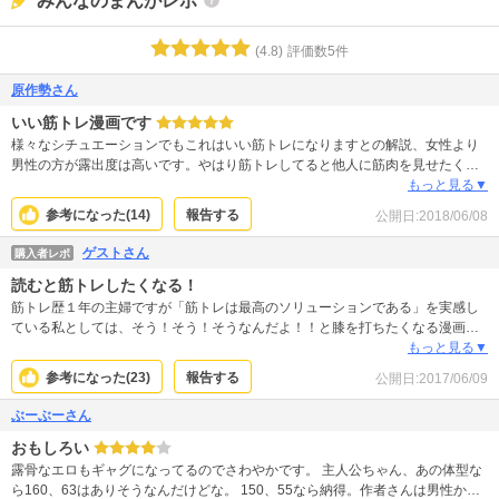
みんなのまんがレポ
(
4.8
)
評価数
5
件
原作勢さん
いい筋トレ漫画です
様々なシチュエーションでもこれはいい筋トレになりますとの解説、女性より
男性の方が露出度は高いです。やはり筋トレしてると他人に筋肉を見せたくな
るのは共通のようです。 あまりシリアスな展開はなく、ほぼ筋トレとギャグで
もっと見る▼
終わります。筋トレを始めてみたい人やしてる人には楽しく読めます。
参考になった(
14
)
報告する
公開日:
2018/06/08
ゲストさん
購入者レポ
読むと筋トレしたくなる！
筋トレ歴１年の主婦ですが「筋トレは最高のソリューションである」を実感し
ている私としては、そう！そう！そうなんだよ！！と膝を打ちたくなる漫画で
した。描いてあるトレーニング内容も、的確かつ実用的。ちゃんとわかってる
もっと見る▼
人が描いてるんだなあ〜とうれしくなります。こういうトレーナーさん、誇張
参考になった(
23
)
報告する
公開日:
2017/06/09
じゃなく本当にいますよね♡ レッツマッスル。
ぶーぶーさん
おもしろい
露骨なエロもギャグになってるのでさわやかです。 主人公ちゃん、あの体型な
ら160、63はありそうなんだけどな。 150、55なら納得。作者さんは男性か