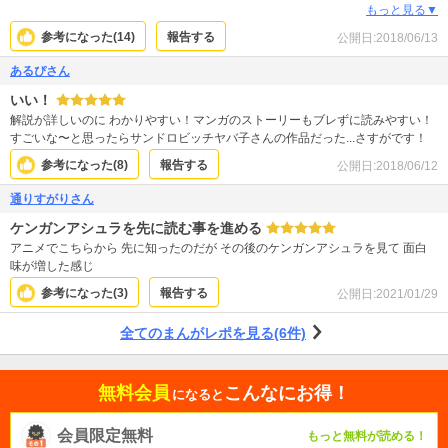
な。 スクワットやってみたくなりました。
もっと見る▼
参考になった(
14
)
報告する
公開日:
2018/06/13
あるぴさん
いい！
解説が詳しいのに わかりやすい！マンガのストーリーもブレずに読みやすい！
すごいな〜と思ったらサンドロビッチヤバ子さんの作品だった...さすがです！
参考になった(
8
)
報告する
公開日:
2018/06/12
通りすがりさん
ケンガンアシュラを先に読む事を進める
アニメでこちらから 先に知ったのだが その後のケンガンアシュラを見て 面白
味が増した感じ
参考になった(
3
)
報告する
公開日:
2021/01/29
全てのまんがレポを見る(6件)
無料会員
こんなにお得！
になると
会員限定無料
もっと無料が読める！