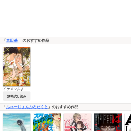
「
東田基
」 のおすすめ作品
イケメン共よ メシを喰え【分冊版】
無料試し読み
「
ふゅーじょんぷろだくと
」のおすすめ作品