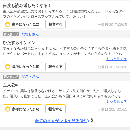
りで、ほっこりしました。 続きがあれば買うのに、1巻で完結なんですね。そ
何度も読み返したくなる！
こが残念！
主人公が欲望に忠実でおもしろすぎる！ １話完結型なんだけど、いろんなタイ
プのイケメンがクローズアップされていて、楽しい！
参考になった(
12
)
報告する
公開日:
2017/08/25
ななしさん
購入者レポ
ひたすらイケメン
夢女子なら絶対気に入ります なんたって主人公が夢女子ですもの 食べ物も美味
しそうにレポートしてます！ 色んなイケメンが出てくるから次の巻もでたら買
いですね！ すごく楽しい！
もっと見る▼
参考になった(
15
)
報告する
公開日:
2017/02/20
ゲストさん
購入者レポ
主人公w
イケメンに興味は微塵もないけど、サンプル見て面白かったので購入しまし
た。購入して正解でした！主人公がもう面白すぎてw 他のキャラも良いです！
料理も美味しそう…夜中に見ると飯テロで大変なことになります。
もっと見る▼
参考になった(
16
)
報告する
公開日:
2017/05/15
全てのまんがレポを見る(8件)