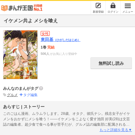
新規登録
ログイン
メニュー
イケメン共よ メシを喰え
女性
東田基
（ひがしだはじめ）
1巻
完結
506人
がお気に入り登録中
無料試し読み
みんなのまんがタグ
グルメ
タグ編集
あらすじ | ストーリー
このごはん漫画、ムラムラします。28歳、オタク、彼氏ナシ。残念女子がイケ
メンをおかずにメシを喰う！――イケメンをこよなく愛す池田 好美(28)は文芸
誌の編集者。超少食で食べる事が苦手だが、グルメ誌の編集部に配属される事
に！苦悩する好美の前に、美形の新人社員・細見が現れる。彼が食事をする姿
もっと詳細を見る▼