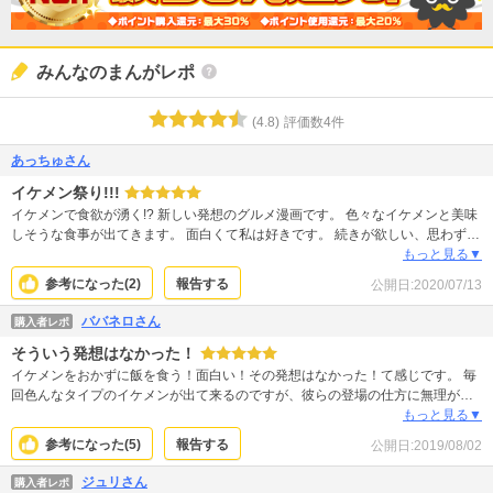
みんなのまんがレポ
(
4.8
)
評価数
4
件
あっちゅさん
イケメン祭り!!!
イケメンで食欲が湧く!? 新しい発想のグルメ漫画です。 色々なイケメンと美味
しそうな食事が出てきます。 面白くて私は好きです。 続きが欲しい、思わずお
かわり〜な漫画です。
もっと見る▼
参考になった(
2
)
報告する
公開日:
2020/07/13
ババネロさん
購入者レポ
そういう発想はなかった！
イケメンをおかずに飯を食う！面白い！その発想はなかった！て感じです。 毎
回色んなタイプのイケメンが出て来るのですが、彼らの登場の仕方に無理がな
く自然ですし、話自体も一話一話ちゃんとまとまっていて面白いです。 きっと
もっと見る▼
ちゃんとプロットを立てて一生懸命描いていらしたのだろうな、と思いまし
参考になった(
5
)
報告する
公開日:
2019/08/02
た。 主人公の夢女子ぶりには共感しかありませんが、自分は会社でここまでオ
ープンにはしていないです(笑)。 会社の人々もなんやかんやで優しい人々ばか
ジュリさん
購入者レポ