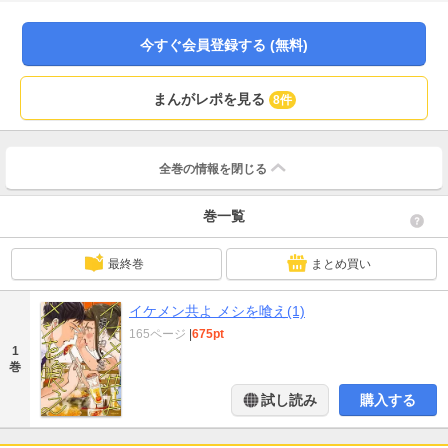
に性欲とはじめての食欲を感じた好美は少食改善のため、“イケメンごはん”を追
求する事を誓う…！！
今すぐ会員登録する (無料)
まんがレポを見る
8件
全巻の情報を
閉じる
巻一覧
最終巻
まとめ買い
イケメン共よ メシを喰え(1)
165ページ
|
675pt
1
巻
試し読み
購入する