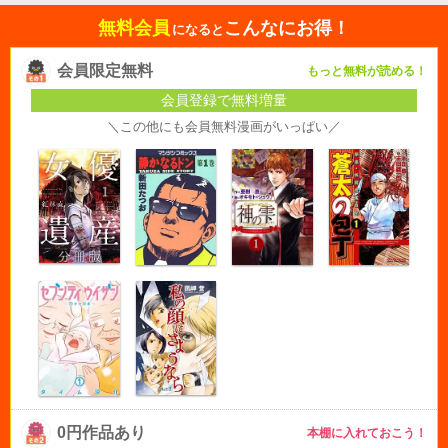
無料会員
こんなにお得！
になると
会員限定無料
もっと無料が読める！
会員登録で無料増量
＼この他にも会員無料漫画がいっぱい／
0円作品あり
本棚に入れておこう！