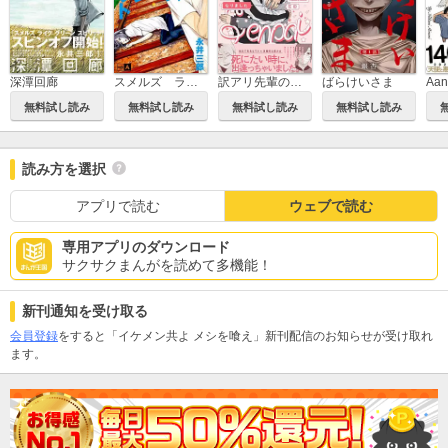
深潭回廊
スメルズ ライク グリーン スピリット
訳アリ先輩の彼女になりました
ばらけいさま
Aa
無料試し読み
無料試し読み
無料試し読み
無料試し読み
読み方を選択
アプリで読む
ウェブで読む
専用アプリのダウンロード
サクサクまんがを読めて多機能！
新刊通知を受け取る
会員登録
をすると「イケメン共よ メシを喰え」新刊配信のお知らせが受け取れ
ます。