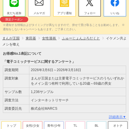
友だち追加
メルマガ
アプリ通知
フォロー
いいね
限定クーポン
※通知する情報およびタイミングが異なりますので、併せて受け取ることをお勧めします。 ※
通知をしないキャンペーンもあります。ご了承ください。
まんが王国
東田基
女性漫画
ふゅーじょんぷろだくと
イケメン共よ
メシを喰え
お得感No.1表記について
「電子コミックサービスに関するアンケート」
調査期間
2026年3月6日～2026年3月18日
調査対象
まんが王国または主要電子コミックサービスのうちいずれか
をメイン且つ有料で利用している20歳～69歳の男女
サンプル数
1,236サンプル
調査方法
インターネットリサーチ
調査委託先
株式会社MARCS
詳細表示▼
トップ
女性/少女
青年/少年
TL
BL
オトナ