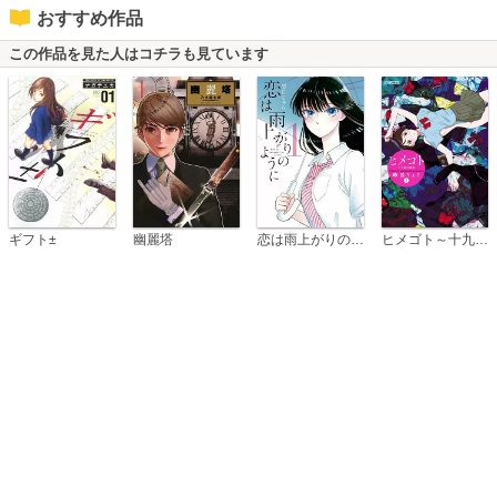
おすすめ作品
この作品を見た人はコチラも見ています
恋は雨上がりのように
ギフト±
幽麗塔
ヒメゴト～十九歳の制服～