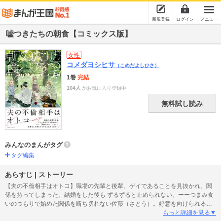
新規登録
ログイン
メニュー
嘘つきたちの朝食【コミックス版】
女性
コメダヨシヒサ
（こめだよしひさ）
1巻
完結
104人
がお気に入り登録中
無料試し読み
みんなのまんがタグ
タグ編集
あらすじ | ストーリー
【夫の不倫相手はオトコ】職場の先輩と後輩。ゲイであることを見抜かれ、関
係を持ってしまった。結婚をした後も ずるずると止められない。ーーつまみ食
いのつもりで始めた関係を断ち切れない佐藤（さとう）。好意を向けられると
受け入れてしまう木村（きむら）。2人の不倫を目撃してしまった同僚・香菜
もっと詳細を見る▼