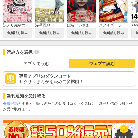
訳アリ先輩の彼女になりました
深潭回廊
ばらけいさま
スメルズ ライク グリーン スピリット
Aa
無料試し読み
無料試し読み
無料試し読み
無料試し読み
読み方を選択
アプリで読む
ウェブで読む
専用アプリのダウンロード
サクサクまんがを読めて多機能！
新刊通知を受け取る
会員登録
をすると「嘘つきたちの朝食【コミックス版】」新刊配信のお知らせ
が受け取れます。