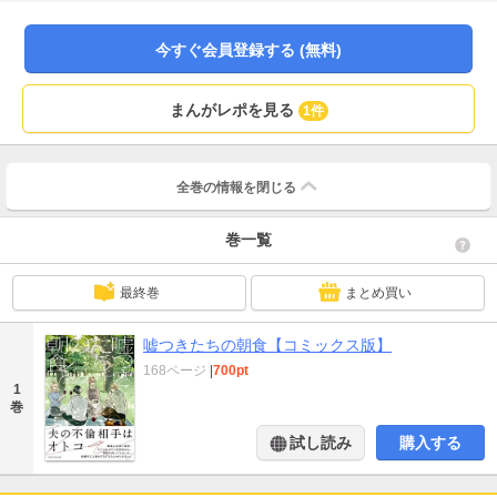
（かな）。木村の浮気を疑う妻・唯（ゆい）。それぞれの視点から描かれる、
モラルの境界線。※本作品は単話配信しているものに、加筆修正・描き下ろし
を加えたコミックス版です。重複購入にお気をつけ下さい。
今すぐ会員登録する (無料)
まんがレポを見る
1件
全巻の情報を
閉じる
巻一覧
最終巻
まとめ買い
嘘つきたちの朝食【コミックス版】
168ページ
|
700pt
1
巻
試し読み
購入する