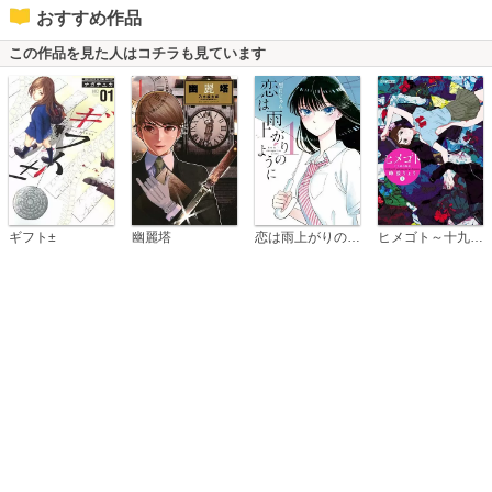
おすすめ作品
この作品を見た人はコチラも見ています
恋は雨上がりのように
ギフト±
幽麗塔
ヒメゴト～十九歳の制服～