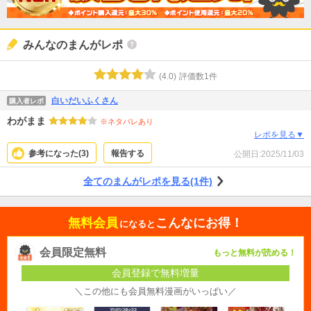
みんなのまんがレポ
(
4.0
)
評価数
1
件
白いだいふくさん
購入者レポ
わがまま
※ネタバレあり
レポを見る▼
参考になった(
3
)
報告する
公開日:
2025/11/03
全てのまんがレポを見る(1件)
無料会員
こんなにお得！
になると
会員限定無料
もっと無料が読める！
会員登録で無料増量
＼この他にも会員無料漫画がいっぱい／