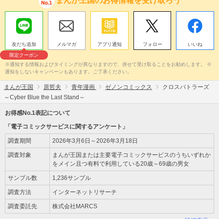
まんが王国のお得情報を受け取ろう
友だち追加
メルマガ
アプリ通知
フォロー
いいね
限定クーポン
※通知する情報およびタイミングが異なりますので、併せて受け取ることをお勧めします。 ※
通知をしないキャンペーンもあります。ご了承ください。
まんが王国
原哲夫
青年漫画
ゼノンコミックス
クロスバトラーズ
～Cyber Blue the Last Stand～
お得感No.1表記について
「電子コミックサービスに関するアンケート」
調査期間
2026年3月6日～2026年3月18日
調査対象
まんが王国または主要電子コミックサービスのうちいずれか
をメイン且つ有料で利用している20歳～69歳の男女
サンプル数
1,236サンプル
調査方法
インターネットリサーチ
調査委託先
株式会社MARCS