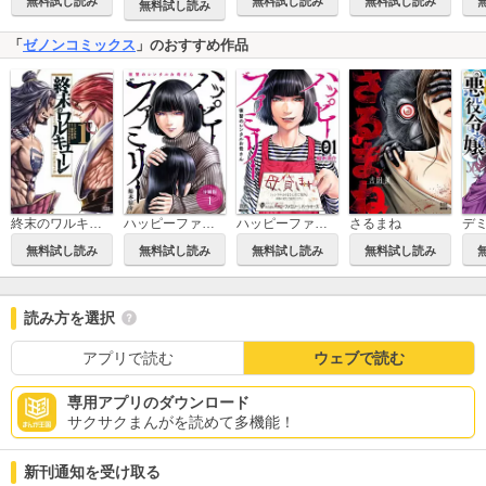
無料試し読み
無料試し読み
無料試し読み
無料試し読み
「
ゼノンコミックス
」のおすすめ作品
終末のワルキューレ
ハッピーファミリー 復讐のレンタルお母さん 分冊版
ハッピーファミリー 復讐のレンタルお母さん
さるまね
無料試し読み
無料試し読み
無料試し読み
無料試し読み
読み方を選択
アプリで読む
ウェブで読む
専用アプリのダウンロード
サクサクまんがを読めて多機能！
新刊通知を受け取る