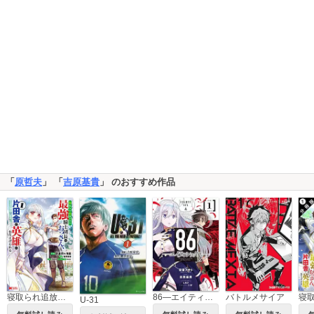
「
原哲夫
」 「
吉原基貴
」 のおすすめ作品
寝取られ追放された最強騎士団長のおっさん、片田舎で英雄に祭り上げられる(コミック)
86―エイティシックス―
バトルメサイア
U-31