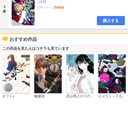
～(3)
3
196ページ
|
540pt
巻
購入する
おすすめ作品
この作品を見た人はコチラも見ています
恋は雨上がりのように
ギフト±
幽麗塔
ヒメゴト～十九歳の制服～