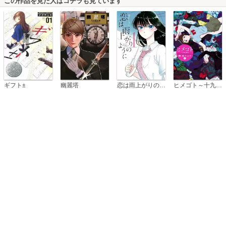
この作品を見た人はコチラも見ています
恋は雨上がりのように
ギフト±
幽麗塔
ヒメゴト～十九歳の制服～