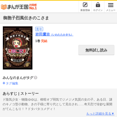
新規登録
ログイン
メニュー
御胞子烈風伝きのこさま
青年
岩田鷹吉
（いわたたかきち）
1巻
完結
無料試し読み
みんなのまんがタグ
タグ編集
あらすじ | ストーリー
ド陰気少女・物陰ゆゆは、根暗オブ弱気でジメジメ気質の女の子。ある日、謎
のキノコ型小動物、きの子様に寄り代として見出され……奇天烈で珍妙な展開
がてんこもり！？ドタバタコメディ！
もっと詳細を見る▼