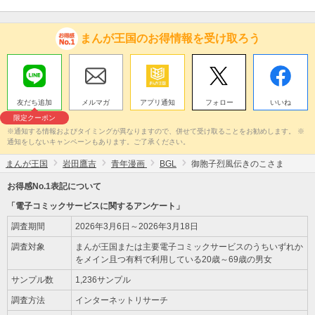
まんが王国のお得情報を受け取ろう
友だち追加
メルマガ
アプリ通知
フォロー
いいね
限定クーポン
※通知する情報およびタイミングが異なりますので、併せて受け取ることをお勧めします。 ※
通知をしないキャンペーンもあります。ご了承ください。
まんが王国
岩田鷹吉
青年漫画
BGL
御胞子烈風伝きのこさま
お得感No.1表記について
「電子コミックサービスに関するアンケート」
調査期間
2026年3月6日～2026年3月18日
調査対象
まんが王国または主要電子コミックサービスのうちいずれか
をメイン且つ有料で利用している20歳～69歳の男女
サンプル数
1,236サンプル
調査方法
インターネットリサーチ