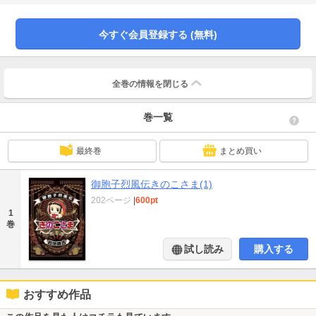
今すぐ会員登録する (無料)
全巻の情報を
閉じる
巻一覧
最終巻
まとめ買い
御胞子烈風伝きのこさま(1)
202ページ
|
600pt
1
巻
試し読み
購入する
おすすめ作品