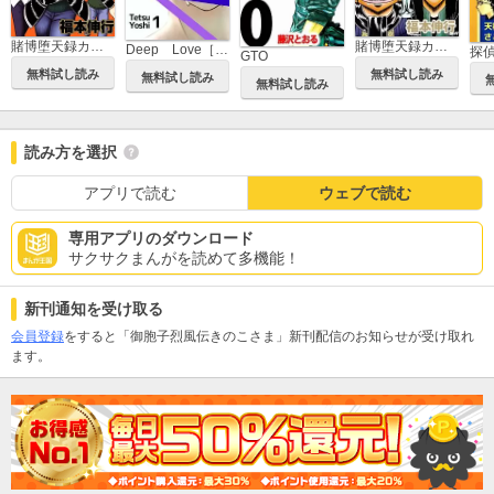
賭博堕天録カイジ ワン・ポーカー編
賭博堕天録カイジ 24億脱出編
Deep Love［REAL]
探
GTO
無料試し読み
無料試し読み
無料試し読み
無料試し読み
読み方を選択
アプリで読む
ウェブで読む
専用アプリのダウンロード
サクサクまんがを読めて多機能！
新刊通知を受け取る
会員登録
をすると「御胞子烈風伝きのこさま」新刊配信のお知らせが受け取れ
ます。