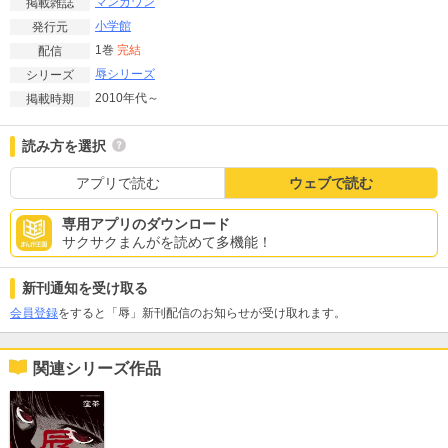
マンガワン
掲載雑誌
小学館
発行元
1巻
完結
配信
辱シリーズ
シリーズ
2010年代～
掲載時期
読み方を選択
アプリで読む
ウェブで読む
専用アプリのダウンロード
サクサクまんがを読めて多機能！
新刊通知を受け取る
会員登録
をすると「辱」新刊配信のお知らせが受け取れます。
関連シリーズ作品