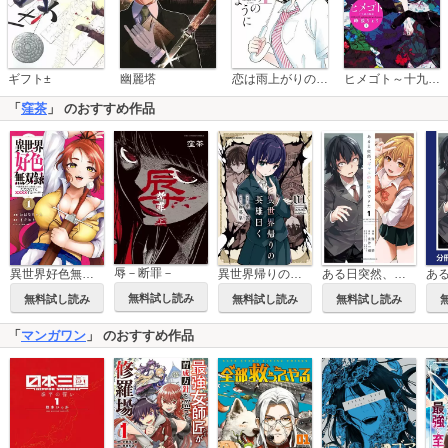
恋は雨上がりのように
ギフト±
幽麗塔
ヒメゴト～十九歳の制服～
「
窪茶
」 のおすすめ作品
辱－断罪－
異世界好色無双録～異世界転生の知恵と力を、ただひたすら××××するために使う～
異世界帰りの英雄曰く
ある日突然、ギャルの許嫁ができた
無料試し読み
無料試し読み
無料試し読み
無料試し読み
「
マンガワン
」 のおすすめ作品