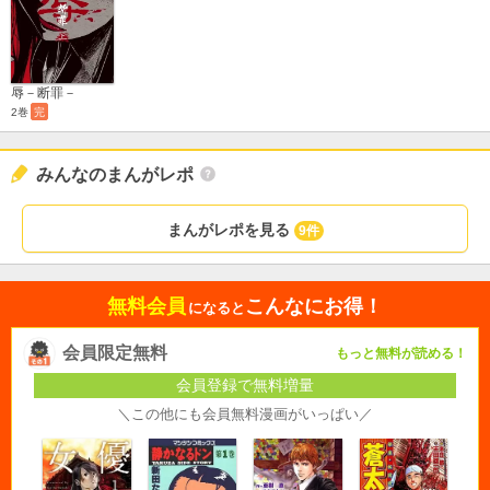
辱－断罪－
2巻
完
みんなのまんがレポ
まんがレポを見る
9件
無料会員
こんなにお得！
になると
会員限定無料
もっと無料が読める！
会員登録で無料増量
＼この他にも会員無料漫画がいっぱい／