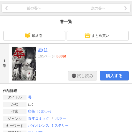
前の巻へ
次の巻へ
巻一覧
最終巻
まとめ買い
辱(1)
195ページ
|
630pt
1
巻
試し読み
購入する
作品詳細
辱
タイトル
かな
にく
窪茶
作家
（くぼちゃ）
青年コミック
ホラー
ジャンル
バイオレンス
ミステリー
キーワード