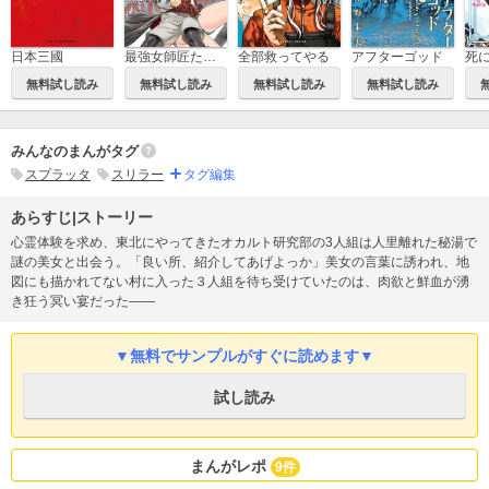
日本三國
最強女師匠たちが育成方針を巡って修羅場
全部救ってやる
アフターゴッド
無料試し読み
無料試し読み
無料試し読み
無料試し読み
みんなのまんがタグ
スプラッタ
スリラー
タグ編集
あらすじ|ストーリー
心霊体験を求め、東北にやってきたオカルト研究部の3人組は人里離れた秘湯で
謎の美女と出会う。「良い所、紹介してあげよっか」美女の言葉に誘われ、地
図にも描かれてない村に入った３人組を待ち受けていたのは、肉欲と鮮血が湧
き狂う冥い宴だった――
▼無料でサンプルがすぐに読めます▼
試し読み
まんがレポ
9件