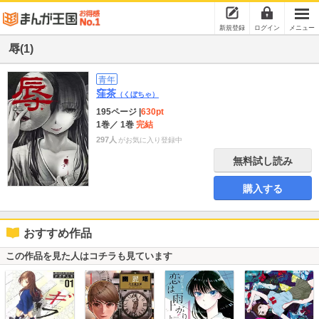
新規登録
ログイン
メニュー
辱(1)
青年
窪茶
（くぼちゃ）
195ページ
|
630pt
1巻
／ 1巻
完結
297人
がお気に入り登録中
無料試し読み
購入する
おすすめ作品
この作品を見た人はコチラも見ています