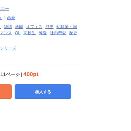
ムエー
画
恋愛
メ
雑誌
学園
オフィス
歴史
幼馴染・同
マンス
OL
高校生
純愛
社内恋愛
歴史
ul!シリーズ
400pt
311ページ |
購入する