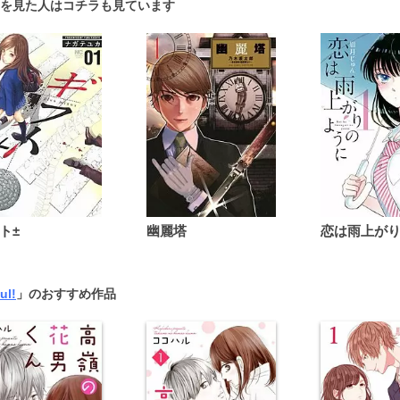
を見た人はコチラも見ています
ト±
幽麗塔
ul!
」のおすすめ作品