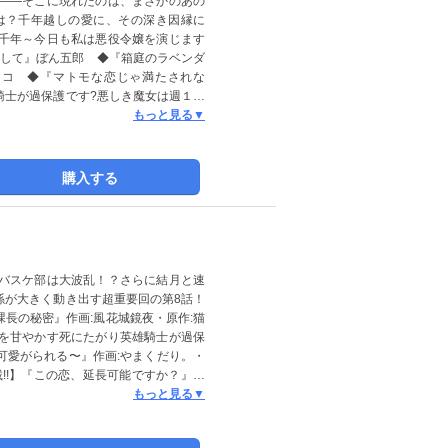
――そこに現れたのは、まさかのあの
は？千年越しの愛に、その深き因縁に
千年～今日も私は悪役令嬢を演じます
をして』ぼん五郎 ◆『箱庭のラベンダ
ミコ ◆『マトモな恋じゃ満たされな
騎士が過保護です?悪しき魔女は週１で
くだり。・原作:夢旗ひつじ ◆『この
もっと見る▼
山田の嘘と恋の魔法』ままかり ◆『公
み ◆『君を救うたったひとつの方法』
モモモ・原作:雪原綾乃
購入する
バスケ部は大波乱！？さらに結月と速
係が大きく動き出す超重要回の第8話！
長の秘密』作画:風花城鏡夜・原作:猫
を甘やかす死にたがり英雄騎士が過保
可愛がられる〜』作画:やまくだり。・
!!】『この恋、延長可能ですか？』作
ん五郎 ◆『君を救うたったひとつの方
もっと見る▼
ゆの・原作:中村朱里