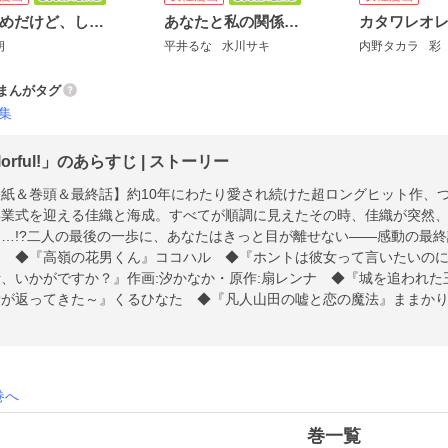
あなたと私の関係は？【合冊版】
まじめだけど、したいんです！【合冊版】
平井るな
水川サキ
内野タカラ
彩
朗
まんがタグ
集
lorful!」のあらすじ | ストーリー
表紙＆巻頭＆最終話】約10年にわたり愛され続けた超ロングヒット作、
業式を迎える佳織と海成。すべてが順調に見えたその時、佳織が突然、
を…!?二人の最後の一歩に、あなたはきっと目が離せない――感動の最
朗 ◆『高嶺の花男くん』ココハル ◆『ホントは彼女って言いたいの
、いかがですか？』作画:汐かなか・原作:扇レンナ ◆『城を追われた王
愛が返ってきた～』くるひなた ◆『凡人山田の嘘と恋の魔法』ままか
悪役令嬢＆年上イケメン執事の異世界旅行記！～婚約破棄されて慰謝料
します～』作画:萠田まく・原作:D ◆【最終話】『甘い罠、秘密にキス
魔王様の花嫁候補になりました』作画:愛田カノン・原作:時岡継美 
奈もゆの・原作:中村朱里
巻へ
巻一覧