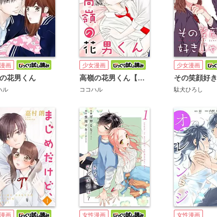
漫画
少女漫画
少女漫画
の花男くん
高嶺の花男くん【合冊版】
ハル
ココハル
駄犬ひろし
女性漫画
女性漫画
漫画