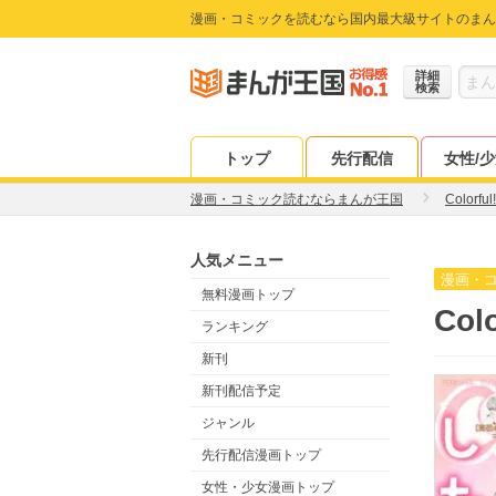
漫画・コミックを読むなら国内最大級サイトのまん
詳細
検索
トップ
先行配信
女性/
漫画・コミック読むならまんが王国
Colorf
人気メニュー
漫画・
無料漫画トップ
Colo
ランキング
新刊
新刊配信予定
ジャンル
先行配信漫画トップ
女性・少女漫画トップ