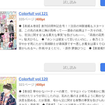
試し読み
Colorful! vol.121
335ページ |
400pt
◆【表紙＆巻頭】創刊10周年記念号！！注目のW新連載もスター
遥。この先の未来に胸が高鳴って――運命の結果は？一方その頃、
ら、壮汰に関する“ある重大な事実”を告げられ――。『高嶺の花
ー』駄犬ひろし ◆『ホントは彼女って言いたいのに。』春乃ミコ 
甘やかす死にたがり英雄騎士が過保護です〜悪しき魔女は週１で心
愛がられる〜』作画:やまくだり。・原作:夢旗ひつじ ◆【新連載!
郎 ◆『殿下、離縁前提の結婚生活、いかがですか？』作画:汐かな
と恋の魔法』ままかり ◆『城を追われた王子を魔女が拾って育て
～』くるひなた ◆『マトモな恋じゃ満たされない。』銀色かな 
世界旅行記！～婚約破棄されて慰謝料を稼いだ公爵令嬢は追放され
試し読み
田まく・原作:D
Colorful! vol.120
321ページ |
400pt
◆【巻頭】華やかなパーティーの裏で、サヤはトイレで何者かに襲
け付けたリョウが目にしたのは、乱れた服のまま眠るように動かな
決意を固める。だが直後、母から父に関する衝撃の事実を告げられ
タカラ・原作:彩 ◆【表紙】『ホントは彼女って言いたいのに。