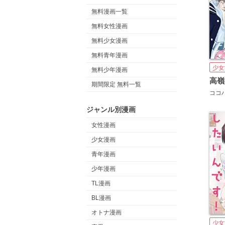
無料漫画一覧
無料女性漫画
無料少女漫画
無料青年漫画
少女
無料少年漫画
高嶺
期間限定 無料一覧
ココ
ジャンル別漫画
女性漫画
少女漫画
青年漫画
少年漫画
TL漫画
BL漫画
オトナ漫画
少女