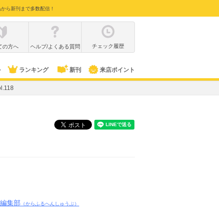
品から新刊まで多数配信！
チェック履歴
ての方へ
ヘルプ/よくある質問
ル
ランキング
新刊
来店ポイント
ol.118
ul!編集部
（からふるへんしゅうぶ）