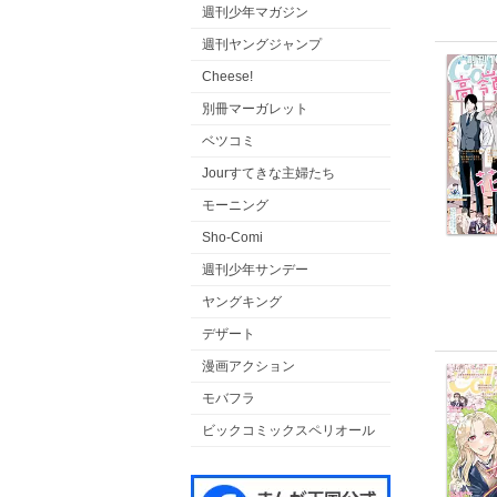
週刊少年マガジン
週刊ヤングジャンプ
Cheese!
別冊マーガレット
ベツコミ
Jourすてきな主婦たち
モーニング
Sho-Comi
週刊少年サンデー
ヤングキング
デザート
漫画アクション
モバフラ
ビックコミックスペリオール