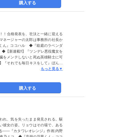
購入する
ト！！合格発表を、壮汰と一緒に迎える
マネージャーの太郎は事務所の社長か
男くん』ココハル ◆『箱庭のラベンダ
◆【新連載!!】『ツンデレ悪役魔女を
臓をメンテしないと死ぬ英雄騎士に可
!】『それでも毎日キスをして』ぼん五
か・原作:扇レンナ ◆『凡人山田の嘘
もっと見る▼
たら～1000年分の寵愛が返ってきた
◆『悪役令嬢＆年上イケメン執事の異
た執事と一緒に豪遊します～』作画:萠
購入する
われ、気を失ったまま発見される。駆
い彼女の姿。リョウはその場で、ある
る――『カタワレオレンジ』作画:内野
』春乃ミコ ◆『高嶺の花男くん』ココ