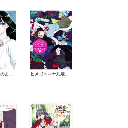
恋は雨上がりのように
ヒメゴト～十九歳の制服～