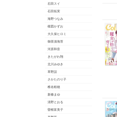
石田スイ
石田拓実
海野つなみ
楳図かずお
大久保ヒロミ
御茶漬海苔
河原和音
きたがわ翔
北川みゆき
草野誼
さかたのり子
椎名軽穂
新條まゆ
清野とおる
曽根富美子