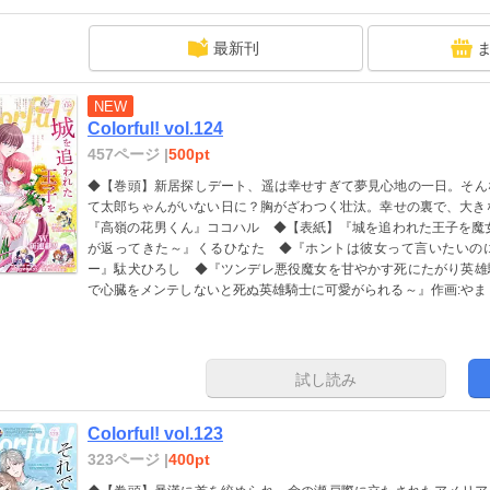
最新刊
NEW
Colorful! vol.124
457ページ |
500pt
◆【巻頭】新居探しデート、遥は幸せすぎて夢見心地の一日。そん
て太郎ちゃんがいない日に？胸がざわつく壮汰。幸せの裏で、大き
『高嶺の花男くん』ココハル ◆【表紙】『城を追われた王子を魔女
が返ってきた～』くるひなた ◆『ホントは彼女って言いたいの
ー』駄犬ひろし ◆『ツンデレ悪役魔女を甘やかす死にたがり英雄
で心臓をメンテしないと死ぬ英雄騎士に可愛がられる～』作画:やま
ワレオレンジ』作画:内野タカラ・原作:彩 ◆【4話、5話一挙掲載
郎 ◆【新連載!!】『妖恋ロマネスク』作画:伊勢山ハル・原作:cha
とつの方法』和泉みお ◆『この恋、延長可能ですか？』作画:じゃり
『サレ令嬢とサレ王子の華麗なる復讐劇』作画:スドウショウ・原作
試し読み
めのメルヘン』作画:星奈もゆの・原作:中村朱里 ◆『狂犬上司が
嬢＆年上イケメン執事の異世界旅行記！～婚約破棄されて慰謝料を
Colorful! vol.123
緒に豪遊します～』作画:萠田まく・原作:D
323ページ |
400pt