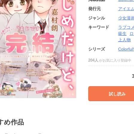
発行元
アイエ
ジャンル
少女漫
キーワード
ラブコ
級生
ロ
上人物
シリーズ
Colorf
204人
がお気に入り登録中
試し読み
すめ作品