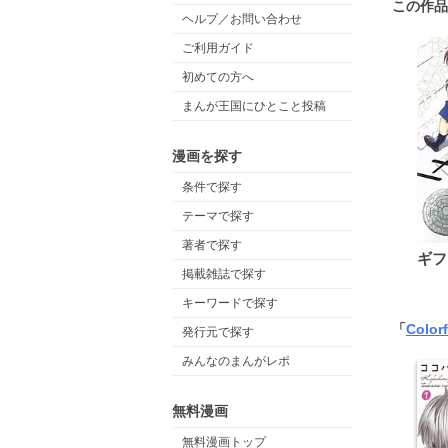
この作品
ヘルプ／お問い合わせ
ご利用ガイド
初めての方へ
まんが王国にひとこと投稿
漫画を探す
条件で探す
テーマで探す
著者で探す
ギフ
掲載雑誌で探す
キーワードで探す
「
Colorf
発行元で探す
みんなのまんがレポ
無料漫画
無料漫画トップ