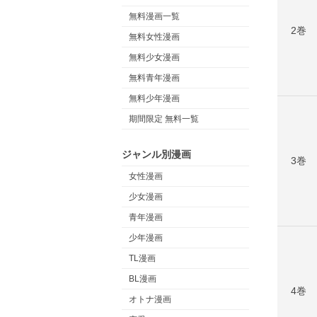
無料漫画一覧
2巻
無料女性漫画
無料少女漫画
無料青年漫画
無料少年漫画
期間限定 無料一覧
ジャンル別漫画
3巻
女性漫画
少女漫画
青年漫画
少年漫画
TL漫画
BL漫画
4巻
オトナ漫画