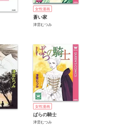
女性漫画
蒼い家
津雲むつみ
女性漫画
ばらの騎士
津雲むつみ