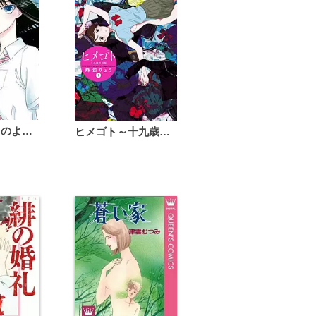
恋は雨上がりのように
ヒメゴト～十九歳の制服～