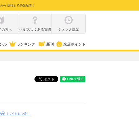
品から新刊まで多数配信！
チェック履歴
ての方へ
ヘルプ/よくある質問
ンル
ランキング
新刊
来店ポイント
つみ
（つくもむつみ）