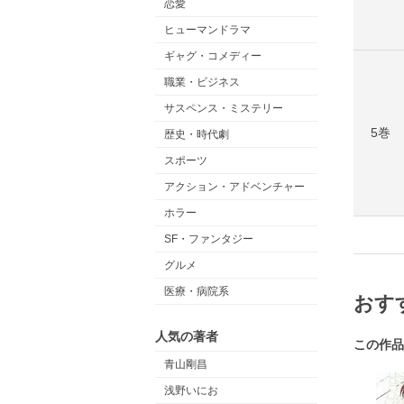
恋愛
ヒューマンドラマ
ギャグ・コメディー
職業・ビジネス
サスペンス・ミステリー
5巻
歴史・時代劇
スポーツ
アクション・アドベンチャー
ホラー
SF・ファンタジー
グルメ
医療・病院系
おす
人気の著者
この作品
青山剛昌
浅野いにお