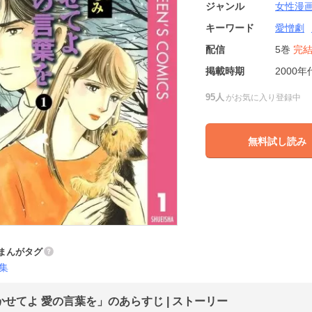
ジャンル
女性漫
キーワード
愛憎劇
配信
5巻
完
掲載時期
2000年
95人
がお気に入り登録中
無料試し読み
まんがタグ
集
かせてよ 愛の言葉を」のあらすじ | ストーリー