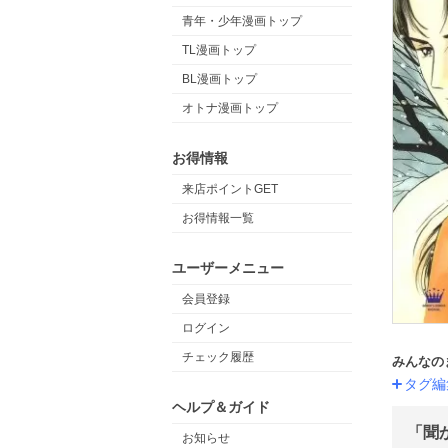
青年・少年漫画トップ
TL漫画トップ
BL漫画トップ
オトナ漫画トップ
お得情報
来店ポイントGET
お得情報一覧
ユーザーメニュー
会員登録
ログイン
チェック履歴
みんなの
タグ編
ヘルプ＆ガイド
「聞
お知らせ