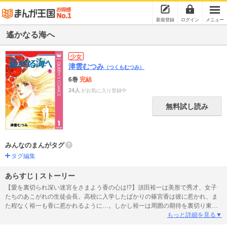
新規登録
ログイン
メニュー
遙かなる海へ
少女
津雲むつみ
（つくもむつみ）
6巻
完結
24人
がお気に入り登録中
無料試し読み
みんなのまんがタグ
タグ編集
あらすじ | ストーリー
【愛を裏切られ深い迷宮をさまよう香の心は!?】須田裕一は美形で秀才、女子
たちのあこがれの生徒会長。高校に入学したばかりの篠宮香は彼に惹かれ、ま
た程なく裕一も香に惹かれるように…。しかし裕一は周囲の期待を裏切り東大
受験に失敗し、一途な香から距離を置くようになる…。MUTUMIファン待望の
もっと詳細を見る▼
長編ラブロマン。