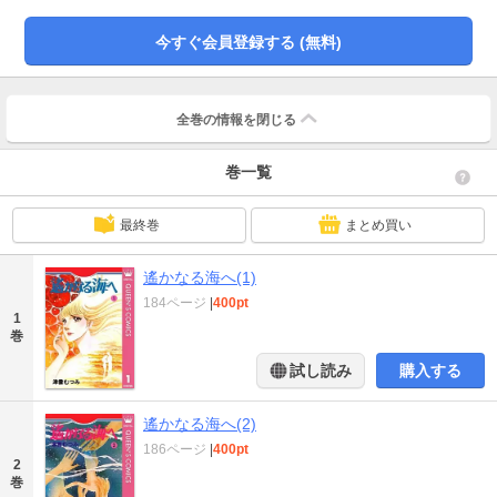
今すぐ会員登録する (無料)
全巻の情報を
閉じる
巻一覧
最終巻
まとめ買い
遙かなる海へ(1)
184ページ
|
400pt
1
巻
試し読み
購入する
遙かなる海へ(2)
186ページ
|
400pt
2
巻