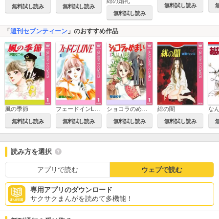
緋の婚礼
無料試し読み
無料試し読み
無料試し読み
無料試し読み
「
週刊セブンティーン
」のおすすめ作品
風の季節
フェードインLOVE
ショコラのめまい
緋の闇
無料試し読み
無料試し読み
無料試し読み
無料試し読み
読み方を選択
アプリで読む
ウェブで読む
専用アプリのダウンロード
サクサクまんがを読めて多機能！