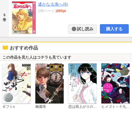
遙かなる海へ(6)
190ページ
|
400pt
6
巻
試し読み
購入する
おすすめ作品
この作品を見た人はコチラも見ています
恋は雨上がりのように
ギフト±
幽麗塔
ヒメゴト～十九歳の制服～