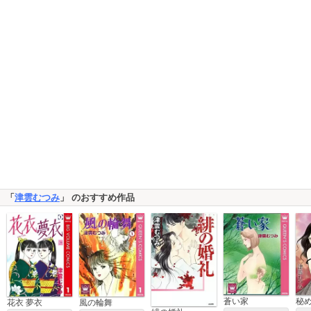
「
津雲むつみ
」 のおすすめ作品
蒼い家
秘
花衣 夢衣
風の輪舞