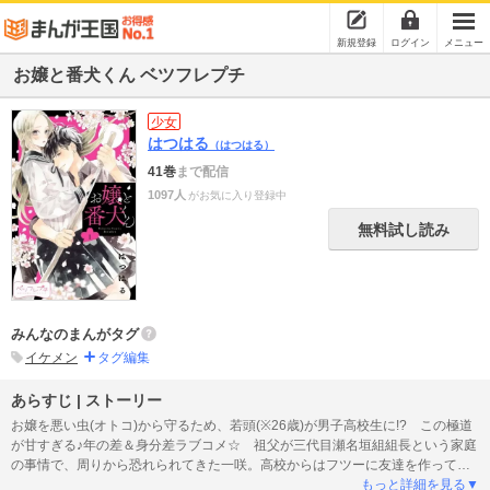
新規登録
ログイン
メニュー
お嬢と番犬くん ベツフレプチ
少女
はつはる
（はつはる）
41巻
まで配信
1097人
がお気に入り登録中
無料試し読み
みんなのまんがタグ
イケメン
タグ編集
あらすじ | ストーリー
お嬢を悪い虫(オトコ)から守るため、若頭(※26歳)が男子高校生に!? この極道
が甘すぎる♪年の差＆身分差ラブコメ☆ 祖父が三代目瀬名垣組組長という家庭
の事情で、周りから恐れられてきた一咲。高校からはフツーに友達を作って、
フツーに恋がしたい！ でも、過保護な若頭・宇藤啓弥が一咲の高校に裏口入
もっと詳細を見る▼