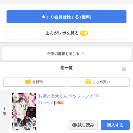
学してきて…！？【第１話「春とはじまり」収録】
今すぐ会員登録する (無料)
まんがレポを見る
5件
全巻の情報を
閉じる
巻一覧
最新刊
まとめ買い
お嬢と番犬くん ベツフレプチ(1)
51ページ
|
140pt
1
巻
試し読み
購入する