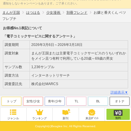
通知をしないキャンペーンもあります。ご了承ください。
まんが王国
はつはる
少女漫画
別冊フレンド
お嬢と番犬くん ベツ
フレプチ
お得感No.1表記について
「電子コミックサービスに関するアンケート」
調査期間
2026年3月6日～2026年3月18日
調査対象
まんが王国または主要電子コミックサービスのうちいずれか
をメイン且つ有料で利用している20歳～69歳の男女
サンプル数
1,236サンプル
調査方法
インターネットリサーチ
調査委託先
株式会社MARCS
詳細表示▼
トップ
女性/少女
青年/少年
TL
BL
オトナ
無料
ジャンル
ランキング
新刊
来店ﾎﾟｲﾝﾄ
Copyright(c)Beaglee Inc. All Rights Reserved.