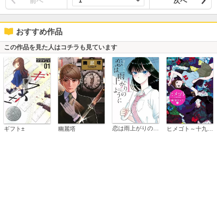
前へ
次へ
おすすめ作品
この作品を見た人はコチラも見ています
恋は雨上がりのように
ギフト±
幽麗塔
ヒメゴト～十九歳の制服～