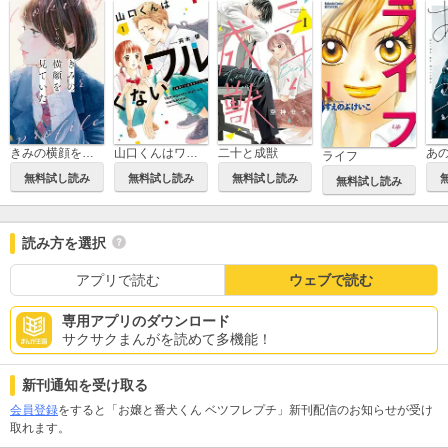
きみの横顔を見ていた
山口くんはワルくない
二十と成獣
あ
ライフ
無料試し読み
無料試し読み
無料試し読み
無料試し読み
読み方を選択
アプリで読む
ウェブで読む
専用アプリのダウンロード
サクサクまんがを読めて多機能！
新刊通知を受け取る
会員登録
をすると「お嬢と番犬くん ベツフレプチ」新刊配信のお知らせが受け
取れます。