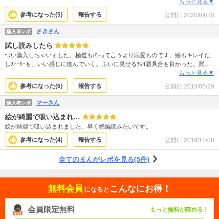
す！ けいやにだけ心を開いていてキュンキュンします。 髪型とピアスのバラン
もっと見る▼
スがパーフェクト過ぎて、何度も読んでしまいます。
参考になった(
5
)
報告する
公開日:
2020/04/20
さきさん
購入者レポ
試し読みしたら
つい購入しちゃいました。極道ものって言うより溺愛ものです。絵もキレイだ
しｽﾄｰﾘｰも、いい感じに進んでいく。ふいに見せるﾁｮｲ悪具合も良かった。買っ
て満足。あー、こんな溺愛羨ましい 早く続き読みたいです。
もっと見る▼
参考になった(
6
)
報告する
公開日:
2019/05/29
マーさん
購入者レポ
絵が綺麗で吸い込まれ…
絵が綺麗で吸い込まれました。早く続編読みたいです。
参考になった(
4
)
報告する
公開日:
2019/10/08
全てのまんがレポを見る(5件)
無料会員
こんなにお得！
になると
会員限定無料
もっと無料が読める！