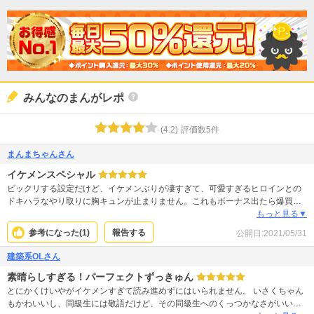
みんなのまんがレポ
(
4.2
)
評価数
5
件
まんまちゃんさん
イケメンスペシャル
ビックリする設定だけど、イケメンぶりが凄すぎて、可愛すぎるヒロインとの
ドキハラなやり取りに胸キュンが止まりません。これもボーナス出たら爆買衝
動止まらないね（笑）
もっと見る▼
参考になった(
1
)
報告する
公開日:
2021/05/31
建築系OLさん
素晴らしすぎる！パーフェクトずっきゅん
とにかくけいやがイケメンすぎて読み進めずにはいられません。 いさくちゃん
もかわいいし、同級生には敬語だけど、その同級生へのくっつかなさがいいで