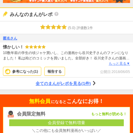
みんなのまんがレポ
(
5.0
)
評価数
1
件
匿名さん
懐かしい！
10数年前の学生の頃ジャケ買いし、この漫画から谷川史子さんのファンになり
ました！ 私は殆どのコミックを買いました。全部好き！ 谷川史子さんの漫画を
読めばすぐにファンになるはず！ 是非買って読んで欲しい！ また時々読み返し
もっと見る▼
ます(^^)
参考になった(
1
)
報告する
公開日:
2018/06/05
全てのまんがレポを見る(1件)
無料会員
こんなにお得！
になると
会員限定無料
もっと無料が読める！
会員登録で無料増量
＼この他にも会員無料漫画がいっぱい／