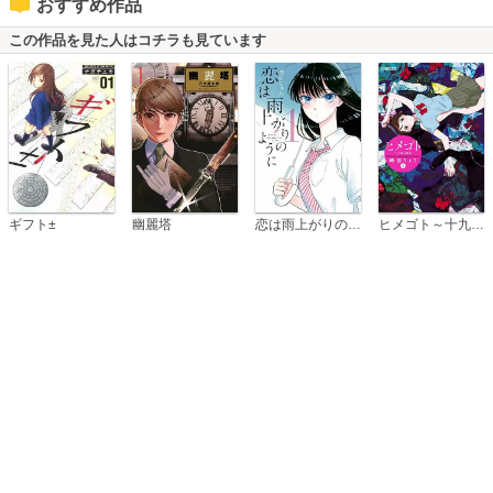
おすすめ作品
この作品を見た人はコチラも見ています
恋は雨上がりのように
ギフト±
幽麗塔
ヒメゴト～十九歳の制服～