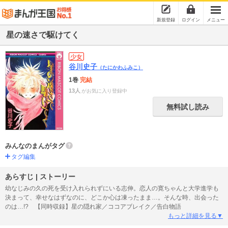
新規登録
ログイン
メニュー
星の速さで駆けてく
少女
谷川史子
（たにかわふみこ）
1巻
完結
13人
がお気に入り登録中
無料試し読み
みんなのまんがタグ
タグ編集
あらすじ | ストーリー
幼なじみの久の死を受け入れられずにいる志伸。恋人の寛ちゃんと大学進学も
決まって、幸せなはずなのに、どこか心は凍ったまま…。そんな時、出会った
のは…!? 【同時収録】星の隠れ家／ココアブレイク／告白物語
もっと詳細を見る▼