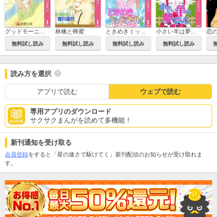
グッドモーニング・キス
林檎と蜂蜜
ときめきミッドナイト
小さい羊は夢をみる
恋
無料試し読み
無料試し読み
無料試し読み
無料試し読み
読み方を選択
アプリで読む
ウェブで読む
専用アプリのダウンロード
サクサクまんがを読めて多機能！
新刊通知を受け取る
会員登録
をすると「星の速さで駆けてく」新刊配信のお知らせが受け取れま
す。