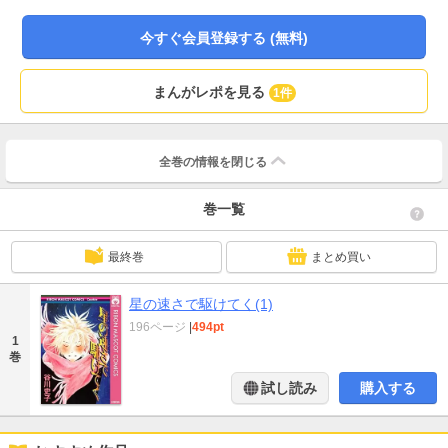
今すぐ会員登録する (無料)
まんがレポを見る
1件
全巻の情報を
閉じる
巻一覧
最終巻
まとめ買い
星の速さで駆けてく(1)
196ページ
|
494pt
1
巻
試し読み
購入する