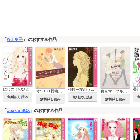
「
谷川史子
」 のおすすめ作品
はじめてのひと
積極―愛のうた―
おひとり様物語 －story of herself－
東京マーブルチョコレート ハロー、グッバイ、ハロー。
無料試し読み
無料試し読み
無料試し読み
無料試し読み
「
Cookie BOX
」のおすすめ作品