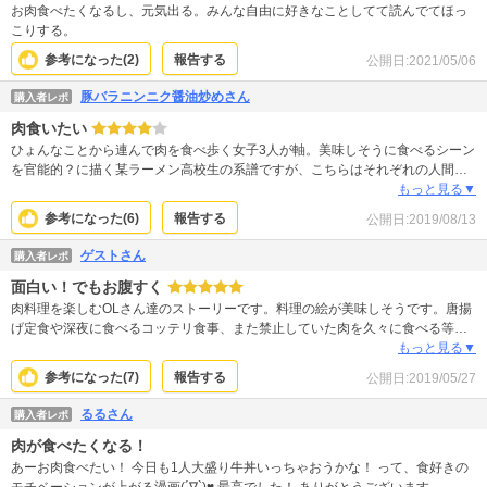
お肉食べたくなるし、元気出る。みんな自由に好きなことしてて読んでてほっ
こりする。
参考になった(
2
)
報告する
公開日:
2021/05/06
豚バラニンニク醤油炒めさん
購入者レポ
肉食いたい
ひょんなことから連んで肉を食べ歩く女子3人が軸。美味しそうに食べるシーン
を官能的？に描く某ラーメン高校生の系譜ですが、こちらはそれぞれの人間模
様などが描かれている分、グルメよりドラマ寄りかなーと思います。わたし
もっと見る▼
ゃ、好きですね。肉食べたくなるし。
参考になった(
6
)
報告する
公開日:
2019/08/13
ゲストさん
購入者レポ
面白い！でもお腹すく
肉料理を楽しむOLさん達のストーリーです。料理の絵が美味しそうです。唐揚
げ定食や深夜に食べるコッテリ食事、また禁止していた肉を久々に食べる等、
シチュエーションは様々です。若干の罪悪感を覚えつつも、みんな美味しそう
もっと見る▼
に平らげます。見ているとお腹が空いてきます。 画力が高く、登場人物はみん
参考になった(
7
)
報告する
公開日:
2019/05/27
な可愛い・カッコいいのですが、主要人物が周りと比べて可愛くなく、愛想が
ない為ちょいと嫌われぎみに書かれているのがなんだか逆に好印象です。
るるさん
購入者レポ
肉が食べたくなる！
あーお肉食べたい！ 今日も1人大盛り牛丼いっちゃおうかな！ って、食好きの