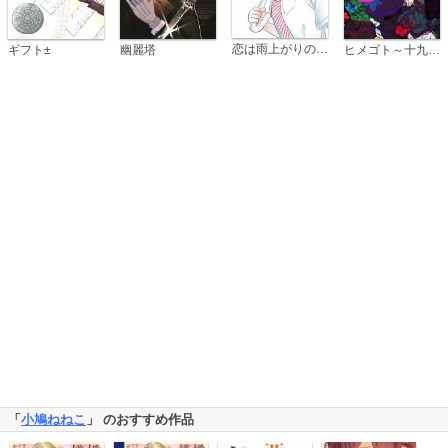
恋は雨上がりのように
ギフト±
幽麗塔
ヒメゴト～十九歳の制服～
「
小鳩ねねこ
」 のおすすめ作品