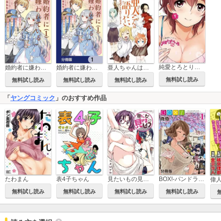
純愛とろとりっぷ
婚約者に嫌われているようなので離れてみたら、なぜか抗議されました
婚約者に嫌われているようなので離れてみたら、なぜか抗議されました【分冊版】
亜人ちゃんは語りたい 公式アンソロジーコミック
無料試し読み
無料試し読み
無料試し読み
無料試し読み
「
ヤングコミック
」のおすすめ作品
たわまん
表4子ちゃん
見たいもの見せましょう
BOX!-パンドラデイズ-【分冊版】
無料試し読み
無料試し読み
無料試し読み
無料試し読み