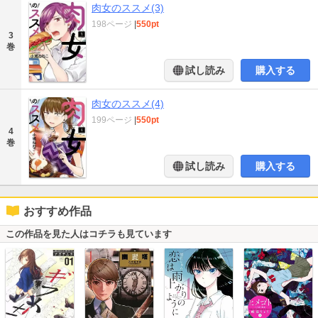
肉女のススメ(3)
198ページ
|
550pt
3
巻
試し読み
購入する
肉女のススメ(4)
199ページ
|
550pt
4
巻
試し読み
購入する
おすすめ作品
この作品を見た人はコチラも見ています