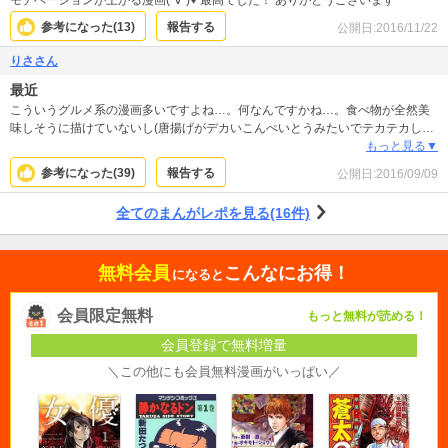
モチベーションが上がる漫画(´∇`)♥️ 最高でした！ ありがとうございます
参考になった(
13
)
報告する
公開日:
2016/11/22
りささん
最近
こういうグルメ系の漫画多いですよね…。何なんですかね…。食べ物が全然美
味しそうに描けていないし(唐揚げがデカいこんぺいとうみたいでテカテカして
いる)、何故か畳み掛けるように長文で説明文チックな美味い料理ですよナレー
もっと見る▼
ション(絵が下手だから説明文で補ってるのか？)、口に頬張ってはふぅぅぅぅと
参考になった(
39
)
報告する
公開日:
2016/09/09
オタクの喜びそうなキッショい台詞(こんなやつ現実にいたらムカつくだけ)。私
は生理的に受け付けませんでした。
全てのまんがレポを見る(16件)
無料会員
こんなにお得！
になると
会員限定無料
もっと無料が読める！
会員登録で無料増量
＼この他にも会員無料漫画がいっぱい／