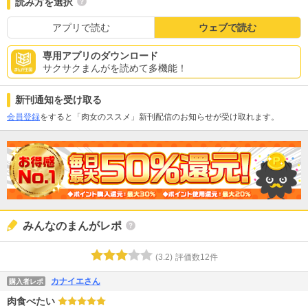
読み方を選択
アプリで読む
ウェブで読む
専用アプリのダウンロード
サクサクまんがを読めて多機能！
新刊通知を受け取る
会員登録
をすると「肉女のススメ」新刊配信のお知らせが受け取れます。
みんなのまんがレポ
(
3.2
)
評価数
12
件
カナイエさん
購入者レポ
肉食べたい