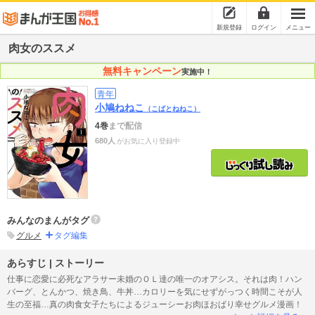
新規登録
ログイン
メニュー
肉女のススメ
無料キャンペーン
実施中！
青年
小鳩ねねこ
（こばとねねこ）
4巻
まで配信
680人
がお気に入り登録中
みんなのまんがタグ
グルメ
タグ編集
あらすじ | ストーリー
仕事に恋愛に必死なアラサー未婚のＯＬ達の唯一のオアシス。それは肉！ハン
バーグ、とんかつ、焼き鳥、牛丼…カロリーを気にせずがっつく時間こそが人
生の至福…真の肉食女子たちによるジューシーお肉ほおばり幸せグルメ漫画！