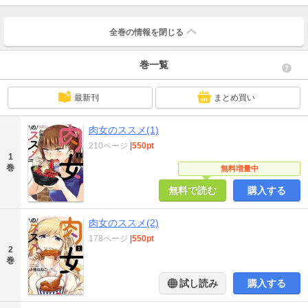
全巻の情報を
閉じる
巻一覧
最新刊
まとめ買い
肉女のススメ(1)
210ページ
|
550pt
1
巻
無料増量中
無料で読む
購入する
肉女のススメ(2)
178ページ
|
550pt
2
巻
試し読み
購入する