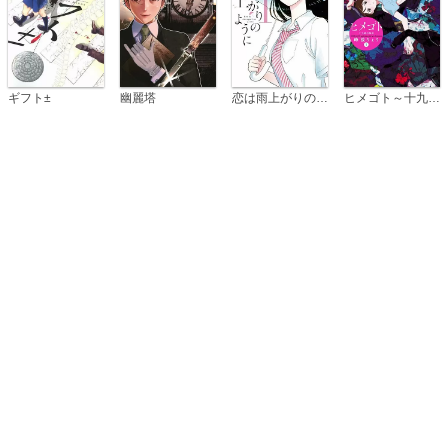
恋は雨上がりのように
ギフト±
幽麗塔
ヒメゴト～十九歳の制服～