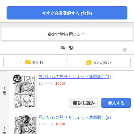
今すぐ会員登録する (無料)
全巻の情報を
閉じる
巻一覧
最新刊
まとめ買い
見たいもの見せましょう〈連載版〉(1)
11ページ
|
100pt
1
巻
試し読み
購入する
見たいもの見せましょう〈連載版〉(2)
11ページ
|
100pt
2
巻