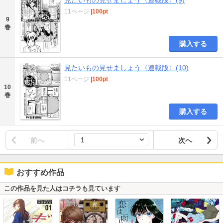
11ページ
|
100pt
9
巻
購入する
見たいもの見せましょう〈連載版〉(10)
11ページ
|
100pt
10
巻
購入する
前へ
次へ
おすすめ作品
この作品を見た人はコチラも見ています