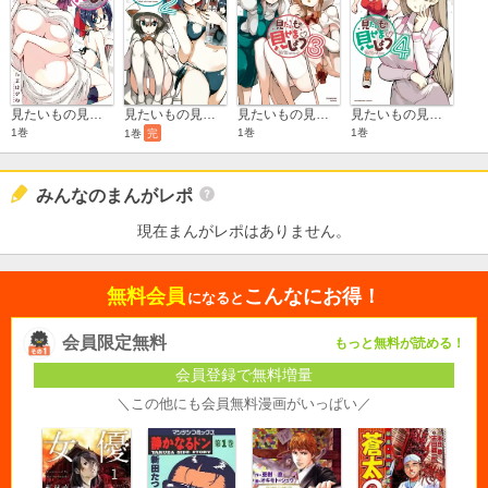
見たいもの見せましょう
見たいもの見せましょう 2
見たいもの見せましょう 3
見たいもの見せましょう 4
1巻
1巻
1巻
1巻
完
みんなのまんがレポ
現在まんがレポはありません。
無料会員
こんなにお得！
になると
会員限定無料
もっと無料が読める！
会員登録で無料増量
＼この他にも会員無料漫画がいっぱい／