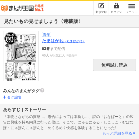
新規登録
ログイン
メニュー
見たいもの見せましょう〈連載版〉
青年
たまはがね
（たまはがね）
63巻
まで配信
46人
がお気に入り登録中
無料試し読み
みんなのまんがタグ
タグ編集
あらすじ | ストーリー
「本物さながらの質感…。場合によっては本番も…」謎の「おなぱーと」の広
告に興味を持ち内見に行った僕は、そこで、にゅるにゅる・しこしこ・むぽむ
ぽ・にゅぽんにゅぽんと、めくるめく快感を体験することになった!
もっと詳細を見る▼