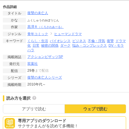
作品詳細
復讐の未亡人
タイトル
かな
ふくしゅうのみぼうじん
黒澤Ｒ
作家
（くろさわあーる）
青年コミック
ヒューマンドラマ
ジャンル
くらし・生活
バイオレンス
ビジネス
不倫・浮気
復讐
ドラマ
キーワード
化
日常
秘密の関係
ダーク
悩み・コンプレックス
DV・モラ
ハラ
アクションピザッツSP
掲載雑誌
双葉社
発行元
29巻
まで配信
配信
復讐の未亡人シリーズ
シリーズ
2010年代～
掲載時期
読み方を選択
アプリで読む
ウェブで読む
専用アプリのダウンロード
サクサクまんがを読めて多機能！