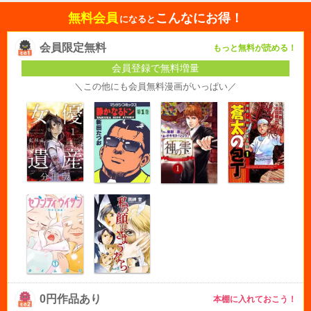
無料会員
こんなにお得！
になると
会員限定無料
もっと無料が読める！
会員登録で無料増量
＼この他にも会員無料漫画がいっぱい／
0円作品あり
本棚に入れておこう！