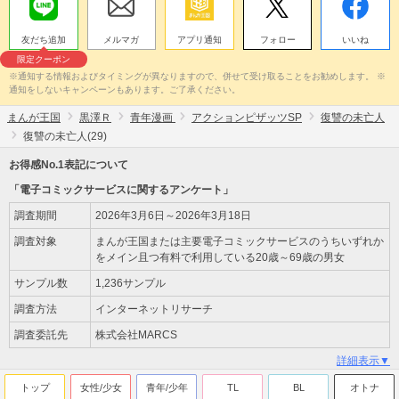
友だち追加
メルマガ
アプリ通知
フォロー
いいね
限定クーポン
※通知する情報およびタイミングが異なりますので、併せて受け取ることをお勧めします。 ※
通知をしないキャンペーンもあります。ご了承ください。
まんが王国
黒澤Ｒ
青年漫画
アクションピザッツSP
復讐の未亡人
復讐の未亡人(29)
お得感No.1表記について
「電子コミックサービスに関するアンケート」
調査期間
2026年3月6日～2026年3月18日
調査対象
まんが王国または主要電子コミックサービスのうちいずれか
をメイン且つ有料で利用している20歳～69歳の男女
サンプル数
1,236サンプル
調査方法
インターネットリサーチ
調査委託先
株式会社MARCS
詳細表示▼
トップ
女性/少女
青年/少年
TL
BL
オトナ