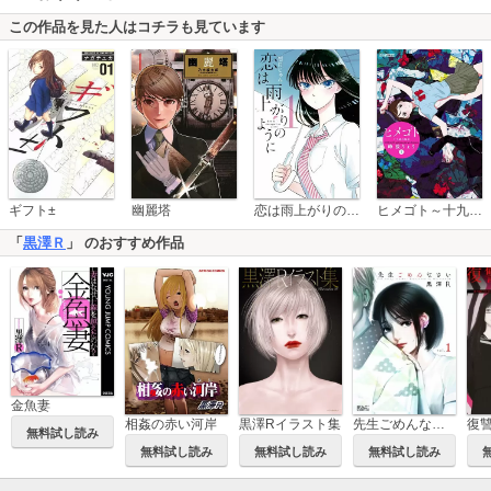
この作品を見た人はコチラも見ています
恋は雨上がりのように
ギフト±
幽麗塔
ヒメゴト～十九歳の制服～
「
黒澤Ｒ
」 のおすすめ作品
金魚妻
黒澤Rイラスト集
先生ごめんなさい
相姦の赤い河岸
無料試し読み
無料試し読み
無料試し読み
無料試し読み