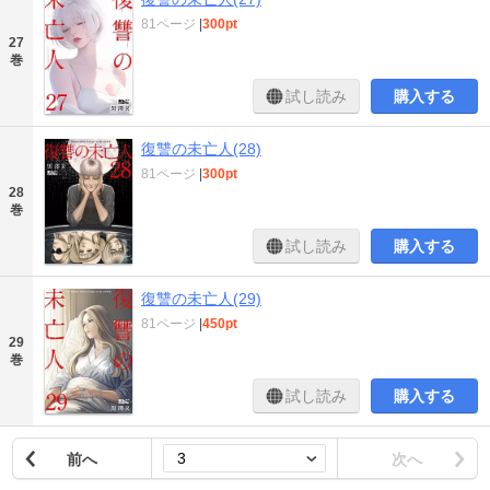
81ページ
|
300pt
27
巻
試し読み
購入する
復讐の未亡人(28)
81ページ
|
300pt
28
巻
試し読み
購入する
復讐の未亡人(29)
81ページ
|
450pt
29
巻
試し読み
購入する
前へ
次へ