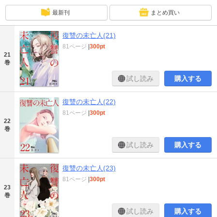
最新刊
まとめ買い
復讐の未亡人(21)
81ページ
|
300pt
21
巻
試し読み
購入する
復讐の未亡人(22)
81ページ
|
300pt
22
巻
試し読み
購入する
復讐の未亡人(23)
81ページ
|
300pt
23
巻
試し読み
購入する