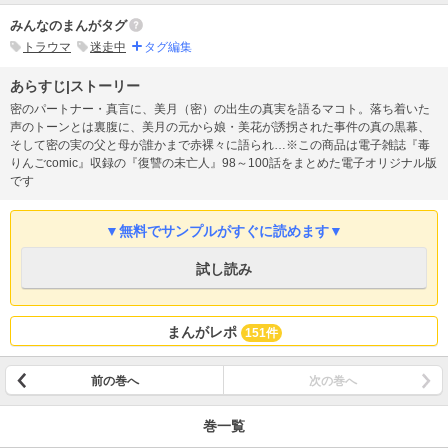
みんなのまんがタグ
トラウマ
迷走中
タグ編集
あらすじ|ストーリー
密のパートナー・真言に、美月（密）の出生の真実を語るマコト。落ち着いた
声のトーンとは裏腹に、美月の元から娘・美花が誘拐された事件の真の黒幕、
そして密の実の父と母が誰かまで赤裸々に語られ…※この商品は電子雑誌『毒
りんごcomic』収録の『復讐の未亡人』98～100話をまとめた電子オリジナル版
です
▼無料でサンプルがすぐに読めます▼
試し読み
まんがレポ
151件
前の巻へ
次の巻へ
巻一覧