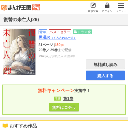
新規登録
ログイン
メニュー
復讐の未亡人(29)
青年
ベストセラー
ドラマ化
黒澤Ｒ
（くろさわあーる）
81ページ
|
450pt
29巻
／ 29巻
まで配信
7949人
がお気に入り登録中
無料試し読み
購入する
無料キャンペーン
実施中！
第1巻
増量
無料はコチラ
おすすめ作品