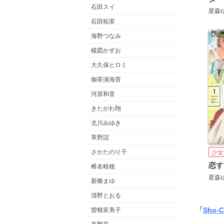
石田スイ
星森
石田拓実
海野つなみ
楳図かずお
大久保ヒロミ
御茶漬海苔
河原和音
きたがわ翔
北川みゆき
草野誼
さかたのり子
少女
恋す
椎名軽穂
星森
新條まゆ
清野とおる
「
Sho-C
曽根富美子