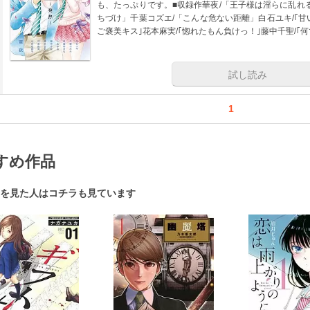
も、たっぷりです。■収録作華夜/「王子様は淫らに乱れ
ちづけ」千葉コズエ/「こんな危ない距離」白石ユキ/｢甘
ご褒美キス｣花本麻実/｢惚れたもん負けっ！｣藤中千聖/｢
試し読み
1
すめ作品
を見た人はコチラも見ています