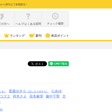
品から新刊まで多数配信！
チェック履歴
ての方へ
ヘルプ/よくある質問
ル
ランキング
新刊
来店ポイント
星森ゆきも
心あゆ
よる）
（ほしもりゆきも）
コズエ
仰木さえ
花本麻実
藤中千聖
北
子
mi