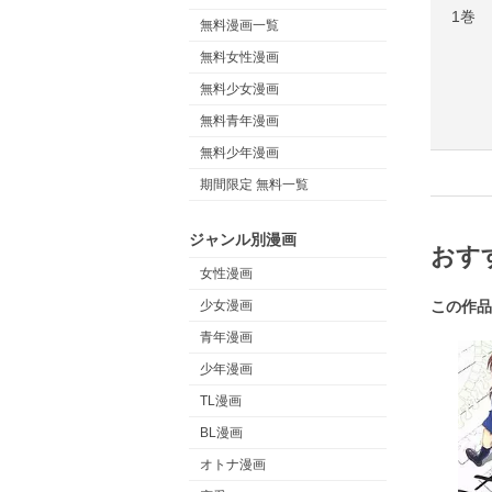
1巻
無料漫画一覧
無料女性漫画
無料少女漫画
無料青年漫画
無料少年漫画
期間限定 無料一覧
ジャンル別漫画
おす
女性漫画
この作品
少女漫画
青年漫画
少年漫画
TL漫画
BL漫画
オトナ漫画