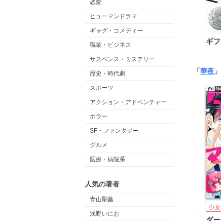
恋愛
ヒューマンドラマ
ギャグ・コメディー
ギフ
職業・ビジネス
サスペンス・ミステリー
「
華夜
」
歴史・時代劇
スポーツ
アクション・アドベンチャー
ホラー
SF・ファンタジー
グルメ
医療・病院系
人気の著者
青山剛昌
少女
浅野いにお