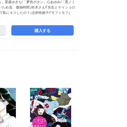
る」星森ゆきも/「夢色ボタン」心あゆみ/「悪ノく
いため息 微熱時間｣仰木さえ/｢先生とナイショの
何で私にキスしたの？｣北村咲都子/｢モフ☆モフ｣
購入する