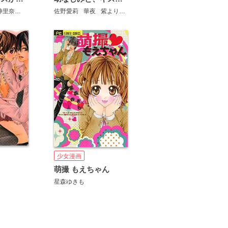
神里奈
星森ゆきも
佐野愛莉
杉しっぽ
華夜
桃井すみれ
紫よりい
島袋ユミ
まちだ紫織
今澤まいこ
島袋ユミ
白石ユキ
少女漫画
中
萌撮 もえちゃん
星森ゆきも