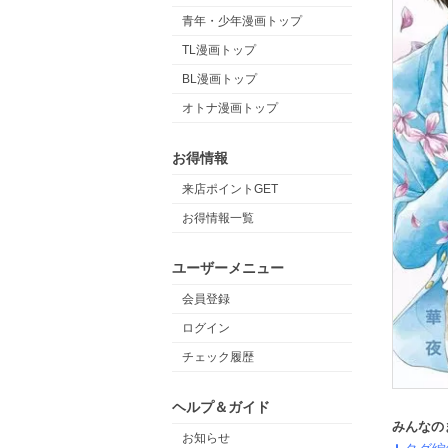
青年・少年漫画トップ
TL漫画トップ
BL漫画トップ
オトナ漫画トップ
お得情報
来店ポイントGET
お得情報一覧
ユーザーメニュー
会員登録
ログイン
チェック履歴
ヘルプ＆ガイド
みんなの
お知らせ