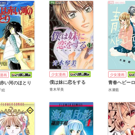
少女漫画
少女漫画
漫画
僕は妹に恋をする
赤い河のほとり
青木琴美
水瀬藍
千絵