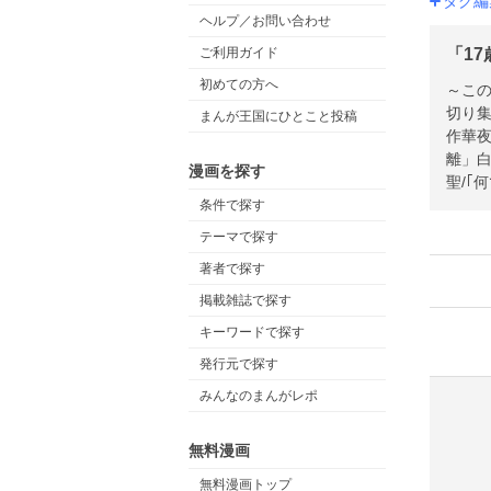
タグ編
ヘルプ／お問い合わせ
「1
ご利用ガイド
初めての方へ
～この
切り集
まんが王国にひとこと投稿
作華夜
離」白
漫画を探す
聖/｢
条件で探す
テーマで探す
著者で探す
掲載雑誌で探す
キーワードで探す
発行元で探す
みんなのまんがレポ
無料漫画
無料漫画トップ