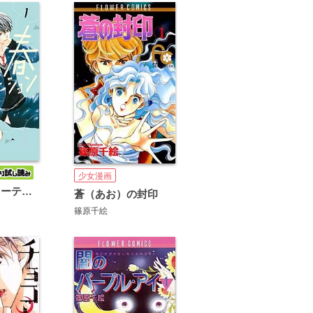
少女漫画
青春ヘビーローテーション
蒼（あお）の封印
篠原千絵