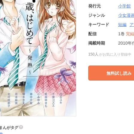
発行元
小学館
ジャンル
少女漫
キーワード
短編
ア
配信
1巻
完
掲載時期
2010年
150人
がお気に入り登録中
無料試し読み
まんがタグ