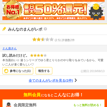
みんなのまんがレポ
(
2.5
)
評価数
2
件
とん吉さん
試し読みだけど。
本当面白い☆ 違うシリーズでゆう君とりりかのやり取りをみているから、可愛
い二人が凄く愛らしい♡
参考になった(
1
)
報告する
公開日:
2019/08/13
全てのまんがレポを見る(2件)
無料会員
こんなにお得！
になると
会員限定無料
もっと無料が読める！