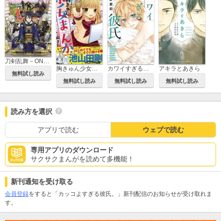
刀剣乱舞－ONLINE－ アンソロジー ～本丸爛漫日和～
胸きゅん少女まんがが描きたいっ！
カワイすぎる彼氏。
アキラとあきら
無料試し読み
無料試し読み
無料試し読み
無料試し読み
読み方を選択
アプリで読む
ウェブで読む
専用アプリのダウンロード
サクサクまんがを読めて多機能！
新刊通知を受け取る
会員登録
をすると「カッコよすぎる彼氏。」新刊配信のお知らせが受け取れま
す。