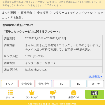
※通知する情報およびタイミングが異なりますので、併せて受け取ることをお勧めします。 ※
通知をしないキャンペーンもあります。ご了承ください。
まんが王国
夜神里奈
少女漫画
フラワーコミックススペシャル
カッ
コよすぎる彼氏。
お得感No.1表記について
「電子コミックサービスに関するアンケート」
調査期間
2026年3月6日～2026年3月18日
調査対象
まんが王国または主要電子コミックサービスのうちいずれか
をメイン且つ有料で利用している20歳～69歳の男女
サンプル数
1,236サンプル
調査方法
インターネットリサーチ
調査委託先
株式会社MARCS
詳細表示▼
トップ
女性/少女
青年/少年
TL
BL
オトナ
無料
ジャンル
ランキング
新刊
来店ﾎﾟｲﾝﾄ
Copyright(c)Beaglee Inc. All Rights Reserved.