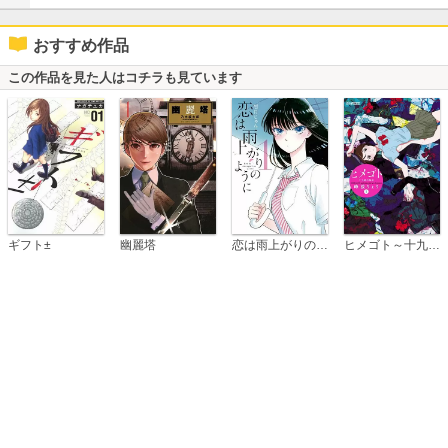
おすすめ作品
この作品を見た人はコチラも見ています
恋は雨上がりのように
ギフト±
幽麗塔
ヒメゴト～十九歳の制服～