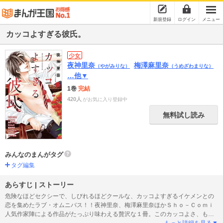
新規登録
ログイン
メニュー
カッコよすぎる彼氏。
少女
夜神里奈
梅澤麻里奈
（やがみりな）
（うめざわまりな）
…他▼
1巻
完結
420人
がお気に入り登録中
無料試し読み
みんなのまんがタグ
タグ編集
あらすじ | ストーリー
危険なほどセクシーで、しびれるほどクールな、カッコよすぎるイケメンとの
恋を集めたラブ・オムニバス！！夜神里奈、梅澤麻里奈ほかＳｈｏ－Ｃｏｍｉ
人気作家陣による作品がたっぷり味わえる贅沢な１冊。このカッコよさ、もは
や凶器･･･！！
もっと詳細を見る▼