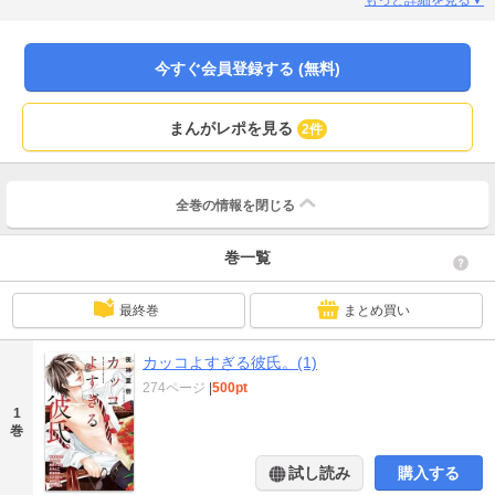
今すぐ会員登録する (無料)
まんがレポを見る
2件
全巻の情報を
閉じる
巻一覧
最終巻
まとめ買い
カッコよすぎる彼氏。(1)
274ページ
|
500pt
1
巻
試し読み
購入する