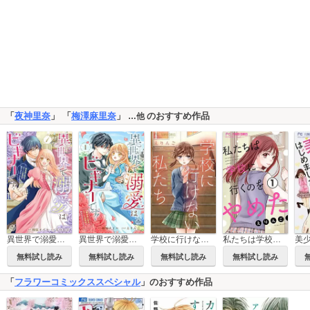
「
夜神里奈
」 「
梅澤麻里奈
」
のおすすめ作品
…他
異世界で溺愛はビギナーです！ －無自覚な聖女とエリート辺境伯の恋するスローライフ－【合本版】
異世界で溺愛はビギナーです！ ー無自覚な聖女とエリート辺境伯の恋するスローライフー【マイクロ】
学校に行けない私たち～サナギからの目覚め～
私たちは学校に行くのをやめた【マイクロ】
無料試し読み
無料試し読み
無料試し読み
無料試し読み
「
フラワーコミックススペシャル
」のおすすめ作品