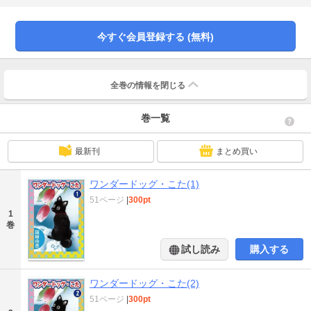
を行使します!?そんな我が家のアイドルが遂にテレビデビューってホント!?クー
ルな態度に反して、こたへの愛情がますますホットな愛犬記をゼヒご覧くださ
い♪
今すぐ会員登録する (無料)
全巻の情報を
閉じる
巻一覧
最新刊
まとめ買い
ワンダードッグ・こた(1)
51ページ
|
300pt
1
巻
試し読み
購入する
ワンダードッグ・こた(2)
51ページ
|
300pt