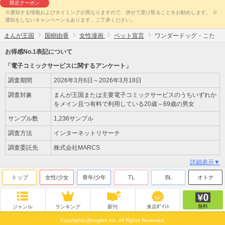
限定クーポン
※通知する情報およびタイミングが異なりますので、併せて受け取ることをお勧めします。 ※
通知をしないキャンペーンもあります。ご了承ください。
まんが王国
国樹由香
女性漫画
ペット宣言
ワンダードッグ・こた
お得感No.1表記について
「電子コミックサービスに関するアンケート」
調査期間
2026年3月6日～2026年3月18日
調査対象
まんが王国または主要電子コミックサービスのうちいずれか
をメイン且つ有料で利用している20歳～69歳の男女
サンプル数
1,236サンプル
調査方法
インターネットリサーチ
調査委託先
株式会社MARCS
詳細表示▼
トップ
女性/少女
青年/少年
TL
BL
オトナ
無料
ジャンル
ランキング
新刊
来店ﾎﾟｲﾝﾄ
Copyright(c)Beaglee Inc. All Rights Reserved.