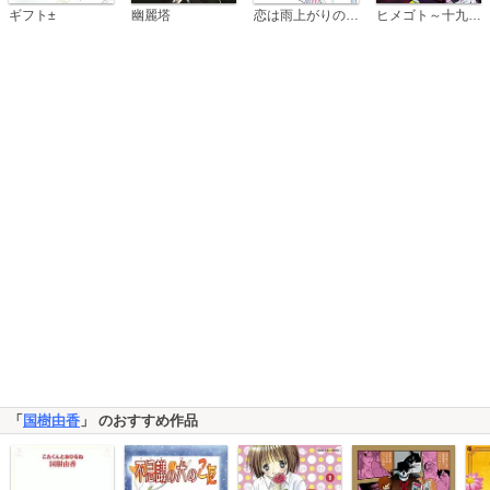
恋は雨上がりのように
ギフト±
幽麗塔
ヒメゴト～十九歳の制服～
「
国樹由香
」 のおすすめ作品