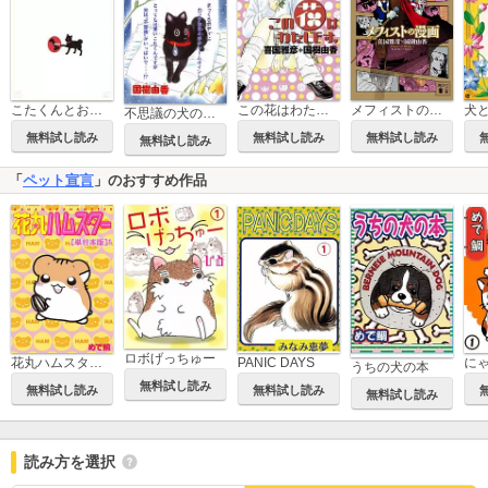
メフィストの漫画
こたくんとおひるね
この花はわたしです
不思議の犬のこた
無料試し読み
無料試し読み
無料試し読み
無料試し読み
「
ペット宣言
」のおすすめ作品
ロボげっちゅー
PANIC DAYS
花丸ハムスター【単行本版】
うちの犬の本
無料試し読み
無料試し読み
無料試し読み
無料試し読み
読み方を選択