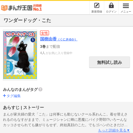
新規登録
ログイン
メニュー
ワンダードッグ・こた
女性
国樹由香
（くにきゆか）
3巻
まで配信
4人
がお気に入り登録中
無料試し読み
みんなのまんがタグ
タグ編集
あらすじ | ストーリー
まんが家夫婦の愛犬「こた」は何事にも動じないクール系わんこ。着せ替えさ
れるのもなすがままで、ミュージシャンに蜂に悪魔にバイク野郎!?いろーんな
カッコさせられても嫌がりもせず、終始真顔のこた。でもゴハンのときだけで
は積極的でバレバレの盗み喰いをしてお得意のポーカーフェイスで「黙秘犬」
もっと詳細を見る▼