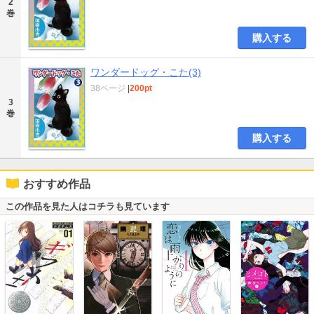
2
巻
購入する
ワンダードッグ・こた(3)
38ページ
|
200pt
3
巻
購入する
おすすめ作品
この作品を見た人はコチラも見ています