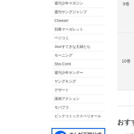
週刊少年マガジン
9巻
週刊ヤングジャンプ
Cheese!
別冊マーガレット
ベツコミ
Jourすてきな主婦たち
モーニング
10巻
Sho-Comi
週刊少年サンデー
ヤングキング
デザート
漫画アクション
モバフラ
ビックコミックスペリオール
おす