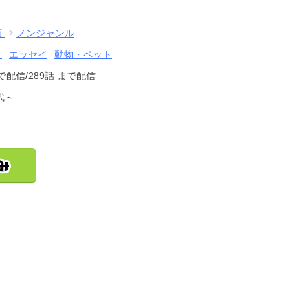
画
ノンジャンル
ィ
エッセイ
動物・ペット
で配信
/289話
まで配信
代～