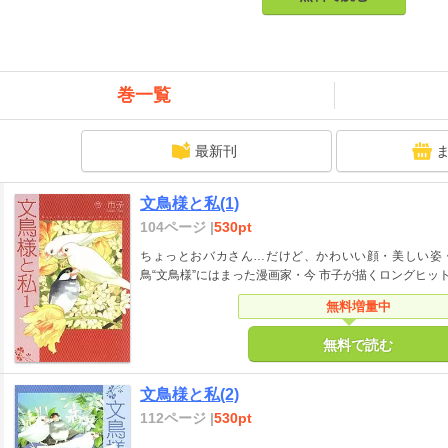
巻一覧
最新刊
文鳥様と私(1)
104ページ |
530pt
ちょっとおバカさん…だけど、かわいい顔・美しい姿
鳥“文鳥様”にはまった漫画家・今 市子が描くロングヒット
無料増量中
無料で読む
文鳥様と私(2)
112ページ |
530pt