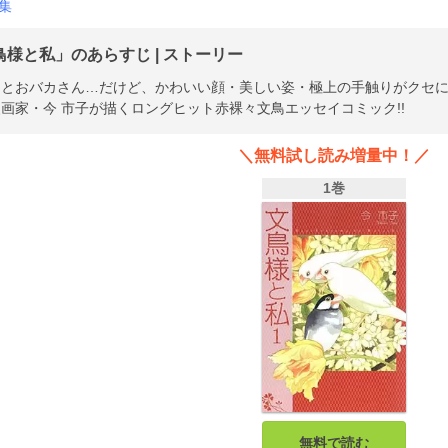
集
鳥様と私」のあらすじ | ストーリー
とおバカさん…だけど、かわいい顔・美しい姿・極上の手触りがクセにな
画家・今 市子が描くロングヒット赤裸々文鳥エッセイコミック!!
＼無料試し読み増量中！／
1巻
無料で読む