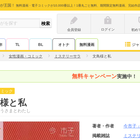
が王国！
無料漫画・電子コミックが10,000冊以上！1冊丸ごと無料、期間限定無料漫画、完結作
ログイン
会員登録
初め
ジャ
年
TL
BL
オトナ
無料漫画
女性漫画・コミック
ミステリーサラ
文鳥様と私
無料キャンペーン
実施中！
コミック
鳥様と私
うさまとわたし
著者・作者
今市子
（
掲載雑誌
ミステ