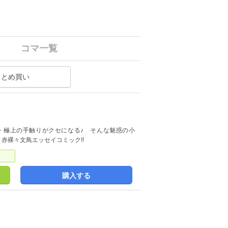
コマ一覧
まとめ買い
・極上の手触りがクセになる♪ そんな魅惑の小
赤裸々文鳥エッセイコミック!!
購入する