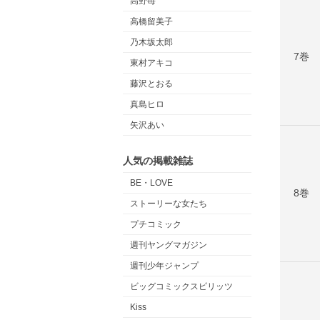
高野苺
高橋留美子
乃木坂太郎
7巻
東村アキコ
藤沢とおる
真島ヒロ
矢沢あい
人気の掲載雑誌
BE・LOVE
8巻
ストーリーな女たち
プチコミック
週刊ヤングマガジン
週刊少年ジャンプ
ビッグコミックスピリッツ
Kiss