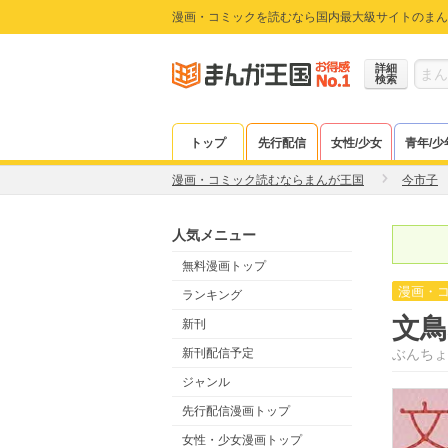
漫画・コミックを読むなら国内最大級サイトのまん
詳細
検索
トップ
先行配信
女性/少女
青年/少
漫画・コミック読むならまんが王国
今市子
人気メニュー
無料漫画トップ
漫画・
ランキング
文
新刊
新刊配信予定
ぶんちょ
ジャンル
先行配信漫画トップ
女性・少女漫画トップ