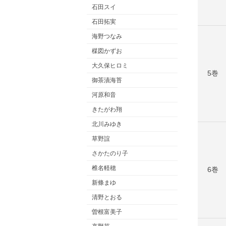
石田スイ
石田拓実
海野つなみ
楳図かずお
大久保ヒロミ
5巻
御茶漬海苔
河原和音
きたがわ翔
北川みゆき
草野誼
さかたのり子
椎名軽穂
6巻
新條まゆ
清野とおる
曽根富美子