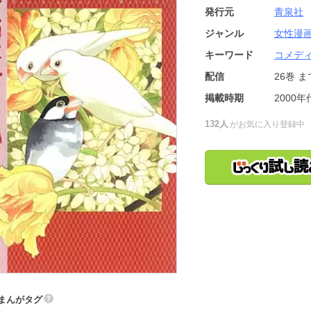
発行元
青泉社
ジャンル
女性漫
キーワード
コメデ
配信
26巻
ま
掲載時期
2000年
132人
がお気に入り登録中
まんがタグ