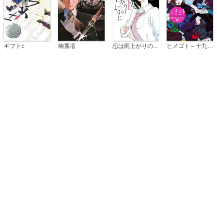
恋は雨上がりのように
ギフト±
幽麗塔
ヒメゴト～十九歳の制服～