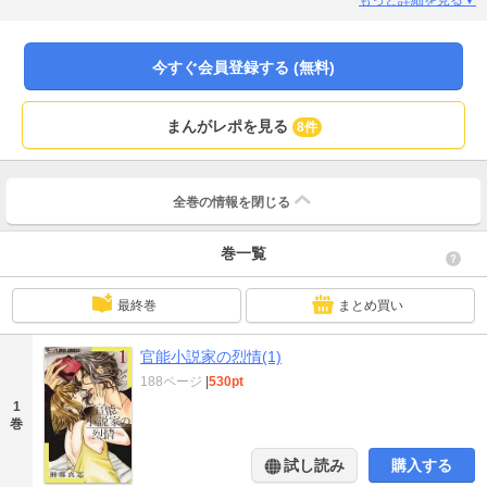
今すぐ会員登録する (無料)
まんがレポを見る
8件
全巻の情報を
閉じる
巻一覧
最終巻
まとめ買い
官能小説家の烈情(1)
188ページ
|
530pt
1
巻
試し読み
購入する