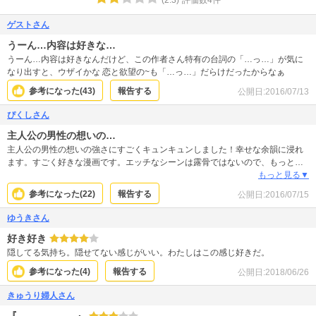
ゲストさん
うーん…内容は好きな…
うーん…内容は好きなんだけど、この作者さん特有の台詞の「…っ…」が気に
なり出すと、ウザイかな 恋と欲望の~も「…っ…」だらけだったからなぁ
参考になった(
43
)
報告する
公開日:
2016/07/13
ぴくしさん
主人公の男性の想いの…
主人公の男性の想いの強さにすごくキュンキュンしました！幸せな余韻に浸れ
ます。すごく好きな漫画です。エッチなシーンは露骨ではないので、もっとリ
アルでも全然良かったのになあと残念です。官能小説的な文になぞらえてもっ
もっと見る▼
と激しい描写があればゾクゾクできたのになあなんて思ってしまいました。
参考になった(
22
)
報告する
公開日:
2016/07/15
ゆうきさん
好き好き
隠してる気持ち。隠せてない感じがいい。わたしはこの感じ好きだ。
参考になった(
4
)
報告する
公開日:
2018/06/26
きゅうり婦人さん
『………………』