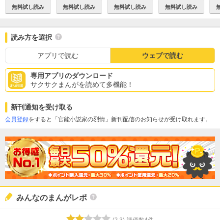
無料試し読み
無料試し読み
無料試し読み
無料試し読み
読み方を選択
アプリで読む
ウェブで読む
専用アプリのダウンロード
サクサクまんがを読めて多機能！
新刊通知を受け取る
会員登録
をすると「官能小説家の烈情」新刊配信のお知らせが受け取れます。
みんなのまんがレポ
(
2.3
)
評価数
4
件