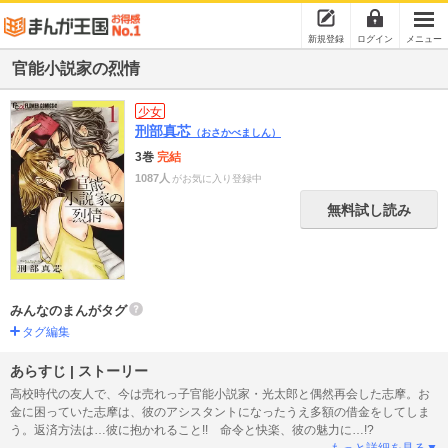
新規登録
ログイン
メニュー
官能小説家の烈情
少女
刑部真芯
（おさかべましん）
3巻
完結
1087人
がお気に入り登録中
無料試し読み
みんなのまんがタグ
タグ編集
あらすじ | ストーリー
高校時代の友人で、今は売れっ子官能小説家・光太郎と偶然再会した志摩。お
金に困っていた志摩は、彼のアシスタントになったうえ多額の借金をしてしま
う。返済方法は…彼に抱かれること!! 命令と快楽、彼の魅力に…!?
もっと詳細を見る▼