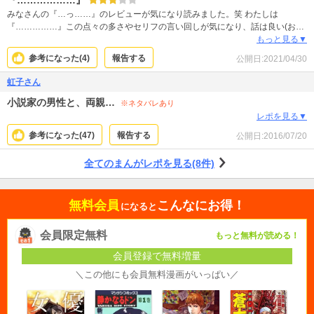
みなさんの『…っ……』のレビューが気になり読みました。笑 わたしは
『……………』この点々の多さやセリフの言い回しが気になり、話は良い(おも
しろい)のに所々で ふふふ となりました。あと絵が上手くはなく、顔の構図や
もっと見る▼
いろいろな箇所が気になり度々止まってしまいます。
参考になった(
4
)
報告する
公開日:
2021/04/30
虹子さん
小説家の男性と、両親…
※ネタバレあり
レポを見る▼
参考になった(
47
)
報告する
公開日:
2016/07/20
全てのまんがレポを見る(8件)
無料会員
こんなにお得！
になると
会員限定無料
もっと無料が読める！
会員登録で無料増量
＼この他にも会員無料漫画がいっぱい／