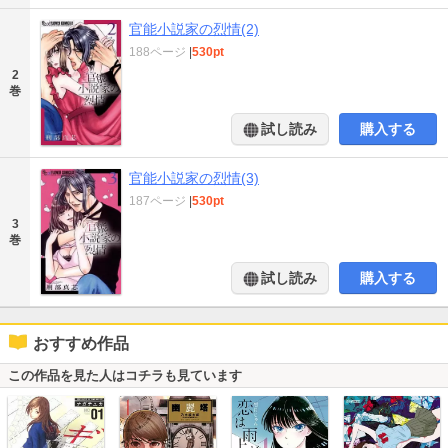
官能小説家の烈情(2)
188ページ
|
530pt
2
巻
試し読み
購入する
官能小説家の烈情(3)
187ページ
|
530pt
3
巻
試し読み
購入する
おすすめ作品
この作品を見た人はコチラも見ています