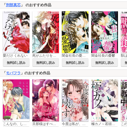
「
刑部真芯
」 のおすすめ作品
愛だけ くれない
死がふたりを別とうと【マイクロ】
闇金社長の憂鬱【マイクロ】
闇金社長の憂鬱
無料試し読み
無料試し読み
無料試し読み
無料試し読み
「
モバフラ
」のおすすめ作品
こんなの、しらない
旦那様はすべてを与える
今度は私が、あなたたちを壊す【マイクロ】
極カノ～若頭の初恋は取扱注意～