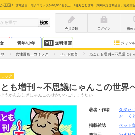
が王国！
無料漫画・電子コミックが10,000冊以上！1冊丸ごと無料、期間限定無料漫画、完結作
ログイン
会員登録
初め
少女
青年/少年
無料漫画
ジャン
つや
女性漫画・コミック
ペット宣言
ねことも増刊～不思議にゃ
コミック
とも増刊～不思議にゃんこの世界へ
ぞうかんふしぎにゃんこのせかいへごしょうたい
著者・作者
久瀬た
く
み）
掲載雑誌
ペット
発行元
秋水社OR