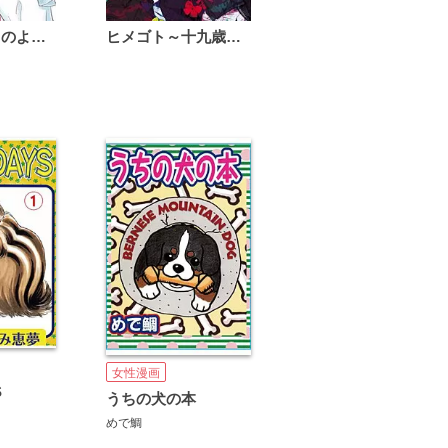
恋は雨上がりのように
ヒメゴト～十九歳の制服～
女性漫画
S
うちの犬の本
めで鯛