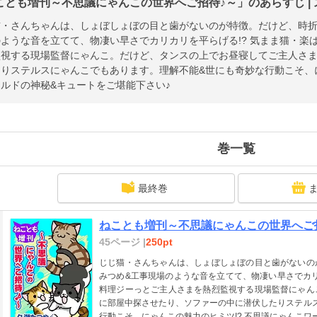
ことも増刊～不思議にゃんこの世界へご招待♪～」のあらすじ |
猫・さんちゃんは、しょぼしょぼの目と歯がないのが特徴。だけど、時折
ような音を立てて、物凄い早さでカリカリを平らげる!? 気まま猫・楽
監視する現場監督にゃんこ。だけど、タンスの上でお昼寝してご主人さ
りステルスにゃんこでもあります。理解不能&世にも奇妙な行動こそ、に
ルドの神秘&キュートをご堪能下さい♪
巻一覧
最終巻
ねことも増刊～不思議にゃんこの世界へご招待
45ページ |
250pt
じじ猫・さんちゃんは、しょぼしょぼの目と歯がないの
みつめ&工事現場のような音を立てて、物凄い早さでカリ
料理ジーっとご主人さまを熱烈監視する現場監督にゃん
に部屋中探させたり、ソファーの中に潜伏したりステル
行動こそ、にゃんこの魅力のヒミツ!? 不思議にゃんこワ