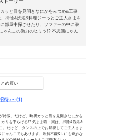
 ストーリー
カッと目を見開きなにかをみつめ&工事
は、掃除&洗濯&料理ジーっとご主人さまを
まに部屋中探させたり、ソファーの中に潜
ゃんこの魅力のヒミツ!? 不思議にゃん
まとめ買い
♪～(1)
が特徴。だけど、時折カッと目を見開きなにかを
カリを平らげる!? 気まま猫・楽は、掃除&洗濯&
こ。だけど、タンスの上でお昼寝してご主人さま
スにゃんこでもあります。理解不能&世にも奇妙な
ールドの神秘&キュートをご堪能下さい♪