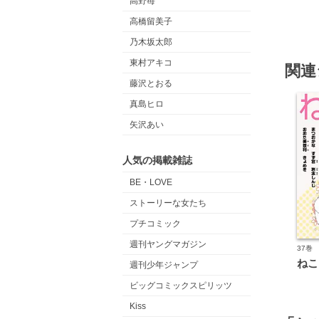
高野苺
高橋留美子
乃木坂太郎
東村アキコ
関連
藤沢とおる
真島ヒロ
矢沢あい
人気の掲載雑誌
BE・LOVE
ストーリーな女たち
プチコミック
週刊ヤングマガジン
37巻
ねこ
週刊少年ジャンプ
ビッグコミックスピリッツ
Kiss