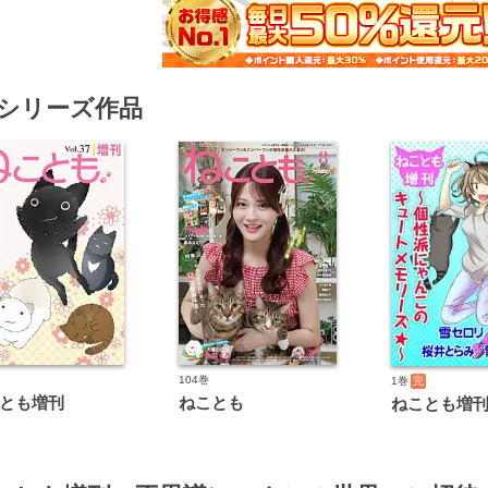
シリーズ作品
104巻
1巻
完
とも増刊
ねことも