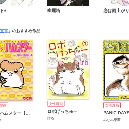
ト±
幽麗塔
宣言
」のおすすめ作品
女性漫画
女性漫画
漫画
ロボげっちゅー
PANIC DAY
花丸ハムスター【単行本版】
びる
みなみ恵夢
鯛