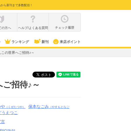
品から新刊まで多数配信！
チェック履歴
ての方へ
ヘルプ/よくある質問
ル
ランキング
新刊
来店ポイント
んこの世界へご招待♪～
ご招待♪～
つや
保本なごみ
（くぜたつや）
（やすもとなご
どうえつこ
宣言
IGINAL