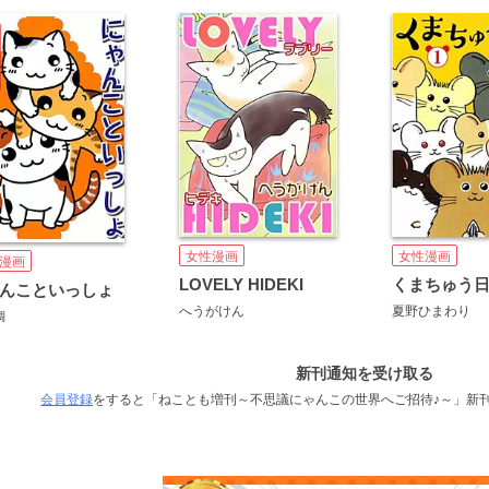
女性漫画
女性漫画
漫画
LOVELY HIDEKI
くまちゅう
んこといっしょ
へうがけん
夏野ひまわり
鯛
新刊通知を受け取る
会員登録
をすると「ねことも増刊～不思議にゃんこの世界へご招待♪～」新