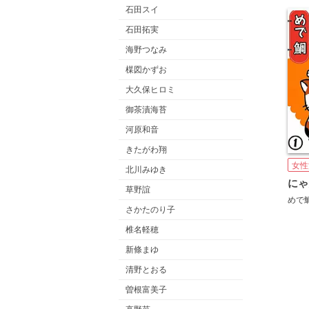
石田スイ
石田拓実
海野つなみ
楳図かずお
大久保ヒロミ
御茶漬海苔
河原和音
きたがわ翔
女性
北川みゆき
にゃ
草野誼
めで
さかたのり子
椎名軽穂
新條まゆ
清野とおる
曽根富美子