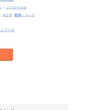
画
ノンジャンル
ィ
4コマ
動物・ペット
結
もシリーズ