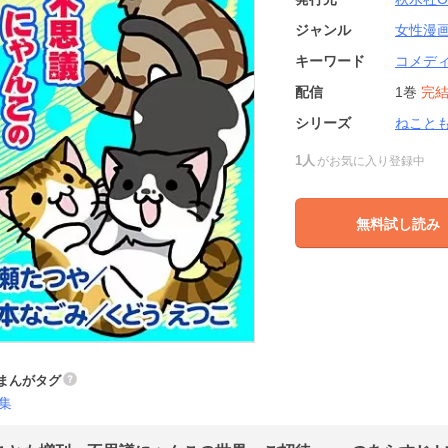
ジャンル
女性漫
キーワード
コメデ
配信
1巻
完
シリーズ
ねこと
1人
がお気に入り登録中
無料試し読み
まんがタグ
集