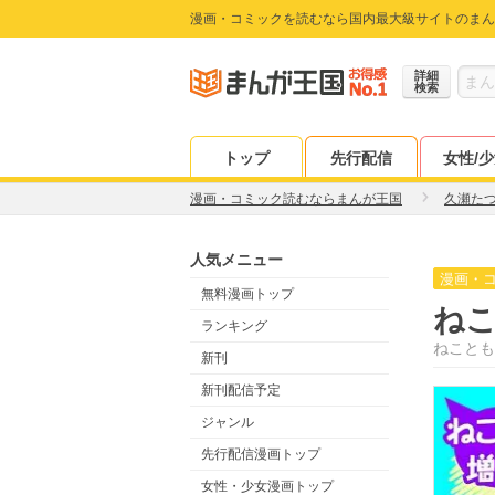
漫画・コミックを読むなら国内最大級サイトのまん
詳細
検索
トップ
先行配信
女性/
漫画・コミック読むならまんが王国
久瀬た
人気メニュー
漫画・
無料漫画トップ
ねこ
ランキング
ねことも
新刊
新刊配信予定
ジャンル
先行配信漫画トップ
女性・少女漫画トップ