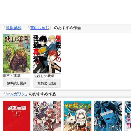
「
艮田竜和
」 「
雪山しめじ
」 のおすすめ作品
獣王と薬草
鬼殺しの我道再演
無料試し読み
無料試し読み
「
マンガワン
」のおすすめ作品