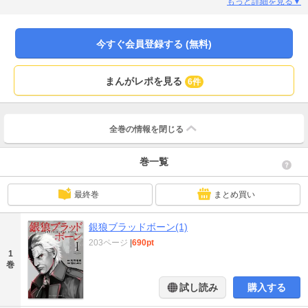
もっと詳細を見る▼
今すぐ会員登録する (無料)
まんがレポを見る
6件
全巻の情報を
閉じる
巻一覧
最終巻
まとめ買い
銀狼ブラッドボーン(1)
203ページ
|
690pt
1
巻
試し読み
購入する