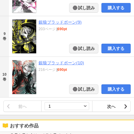
試し読み
購入する
銀狼ブラッドボーン(9)
203ページ
|
690pt
9
巻
試し読み
購入する
銀狼ブラッドボーン(10)
216ページ
|
690pt
10
巻
試し読み
購入する
前へ
次へ
おすすめ作品