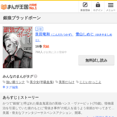
新規登録
ログイン
メニュー
銀狼ブラッドボーン
少年
艮田竜和
雪山しめじ
（こんだたつかず）
（ゆきやましめ
じ）
16巻
完結
768人
がお気に入り登録中
無料試し読み
みんなのまんがタグ
強い爺リンク
美少女(半吸血鬼)
美形だらけ
じじいかっこよ
タグ編集
あらすじ | ストーリー
かつて“銀狼”と呼ばれた吸血鬼退治の英雄ハンス・ヴァーピット(70歳)。怪物退
治を引退していた彼のもとに“骨抜き事件”の犯人を追うよう依頼がやってきて…
美麗・骨太なファンタジーサスペンスアクション、開幕。