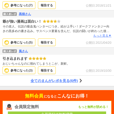
す。 とにかく、一度読んでみて欲しい。 止まらないと思います。
参考になった(
7
)
報告する
公開日:
2018/11/21
黒猫さん
購入者レポ
爺が強い漫画は面白い！
その老人、伝説の吸血鬼ハンターにつき。絵が上手い！ダークファンタジー向
きの黒多めの書き込み。サスペンス要素を含んだ、伝説の闘いが終わった後の
物語！過去と未来、両方気になる構成！面白い。少しストーリーの流れに無理
もっと見る▼
とダレをを感じつつも、基本はよく練られた構成と引き込まれる絵に、続きが
参考になった(
5
)
報告する
公開日:
2021/04/20
ひたすら気になります。主人公の世の流れの取り残され過ぎにちょっと無理あ
り、で星を下げましたが、読んで損無し。現代の漫画読みに進めたい、過去と
風さん
購入者レポ
未来と両方からの物語です。
引き込まれます
おじいちゃんなのに惚れてしまうとこが、新鮮。
参考になった(
3
)
報告する
公開日:
2019/10/30
全てのまんがレポを見る(6件)
無料会員
こんなにお得！
になると
会員限定無料
もっと無料が読める！