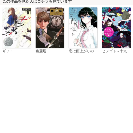
この作品を見た人はコチラも見ています
恋は雨上がりのように
ギフト±
幽麗塔
ヒメゴト～十九歳の制服～