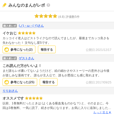
みんなのまんがレポ
(
4.8
)
評価数
5
件
(ノ)・ω・(ヾ)さん
購入者レポ
イケおじ
カッコイイ老人はどストライクなので読んでましたが、最後までカッコ良さを
失わなかった！ 文句なし星5です。
参考になった(
2
)
報告する
公開日:
2021/12/17
ゲストさん
購入者レポ
これ読んだ方がいいよ！
まだ誰もレポ書いてないようだけど、絵の細かさやストーリーの意外さは今後
が楽しみな漫画です。 誰もが主人公で、誰もが悪役にも感じ取れます。
参考になった(
25
)
報告する
公開日:
2017/09/25
りりおさん
オススメです
以前、1巻無料だったときは (よくある吸血鬼ものかな？) と、そのままに。今
回は3巻無料、一気に読了、続きが気になります。お気に入りに追加しました。
絵がキレイなのと、ストーリーがしっかりしていて、安心して読み進められま
もっと見る▼